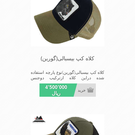
کلاه کپ بیسبالی(گورین)
کلاه کپ بیسبالی(گورین)نوع پارچه استفاده
شده دراین کلاه ازترکیب دوجنس
کتان(پنبه)وپلیستراست که با بندگیرپشت
4٬500٬000
کلاه ازسایز56الی60قابل استفاده است
خرید
ریال
ونقاب که مناسب این شکل ازکلاه است
شیک و مناسب افراد خوش پوش جنس
عالی,دوخت مناسب,سبکی,خوش فرمی
ازدیگرخصوصیات این کلاه می باشندmade
in chaina