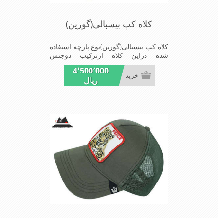
کلاه کپ بیسبالی(گورین)
کلاه کپ بیسبالی(گورین)نوع پارچه استفاده
شده دراین کلاه ازترکیب دوجنس
کتان(پنبه)وپلیستراست که با بندگیرپشت
4٬500٬000
کلاه ازسایز56الی60قابل استفاده است
خرید
ریال
ونقاب که مناسب این شکل ازکلاه است
شیک و مناسب افراد خوش پوش جنس
عالی,دوخت مناسب,سبکی,خوش فرمی
ازدیگرخصوصیات این کلاه می باشندmade
in chaina