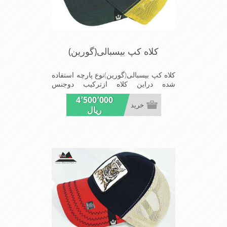
کلاه کپ بیسبالی(گورین)
کلاه کپ بیسبالی(گورین)نوع پارچه استفاده
شده دراین کلاه ازترکیب دوجنس
کتان(پنبه)وپلیستراست که با بندگیرپشت
4٬500٬000
کلاه ازسایز56الی60قابل استفاده است
خرید
ریال
ونقاب که مناسب این شکل ازکلاه است
شیک و مناسب افراد خوش پوش جنس
عالی,دوخت مناسب,سبکی,خوش فرمی
ازدیگرخصوصیات این کلاه می باشندmade
in chaina