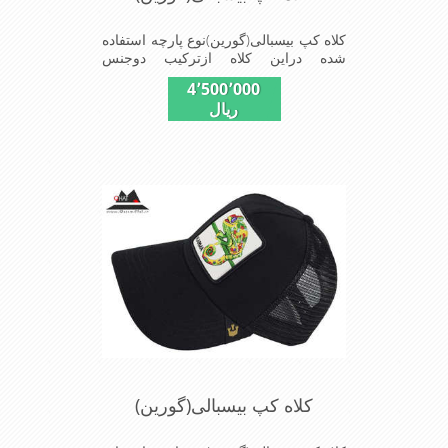
کلاه کپ بیسبالی(گورین)نوع پارچه استفاده
شده دراین کلاه ازترکیب دوجنس
کتان(پنبه)وپلیستراست که با بندگیرپشت
4٬500٬000
کلاه ازسایز56الی60قابل استفاده است
ریال
ونقاب که مناسب این شکل ازکلاه است
شیک و مناسب افراد خوش پوش جنس
عالی,دوخت مناسب,سبکی,خوش فرمی
ازدیگرخصوصیات این کلاه می باشندmade
in chaina
کلاه کپ بیسبالی(گورین)