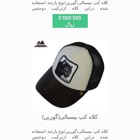
کلاه کپ بیسبالی(گورین)نوع پارچه استفاده
شده دراین کلاه ازترکیب دوجنس
چرم(مصنویی)وپلیستراست که با
5٬000٬000
بندگیرپشت کلاه ازسایز56الی60قابل
ریال
استفاده است ونقاب که مناسب این شکل
ازکلاه است شیک و مناسب افراد خوش
پوش جنس عالی,دوخت
مناسب,سبکی,خوش فرمی
ازدیگرخصوصیات این کلاه می باشندmade
in chaina
کلاه کپ بیسبالی(گورین)
کلاه کپ بیسبالی(گورین)نوع پارچه استفاده
شده دراین کلاه ازترکیب دوجنس