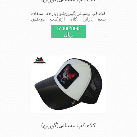
کلاه کپ بیسبالی(گورین)نوع پارچه استفاده
شده دراین کلاه ازترکیب دوجنس
چرم(مصنویی)وپلیستراست که با
5٬000٬000
بندگیرپشت کلاه ازسایز56الی60قابل
ریال
استفاده است ونقاب که مناسب این شکل
ازکلاه است شیک و مناسب افراد خوش
پوش جنس عالی,دوخت
مناسب,سبکی,خوش فرمی
ازدیگرخصوصیات این کلاه می باشندmade
in chaina
کلاه کپ بیسبالی(گورین)