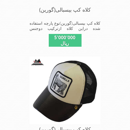
کلاه کپ بیسبالی(گورین)
کلاه کپ بیسبالی(گورین)نوع پارچه استفاده
شده دراین کلاه ازترکیب دوجنس
چرم(مصنویی)وپلیستراست که با
5٬000٬000
بندگیرپشت کلاه ازسایز56الی60قابل
ریال
استفاده است ونقاب که مناسب این شکل
ازکلاه است شیک و مناسب افراد خوش
پوش جنس عالی,دوخت
مناسب,سبکی,خوش فرمی
ازدیگرخصوصیات این کلاه می باشندmade
in chaina
کلاه کپ بیسبالی(گورین)