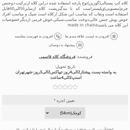
کلاه کپ بیسبالی(گورین)نوع پارچه استفاده شده دراین کلاه ازترکیب دوجنس
چرم(مصنویی)وپلیستراست که با بندگیرپشت کلاه ازسایز56الی60قابل
استفاده است ونقاب که مناسب این شکل ازکلاه است شیک و مناسب افراد
خوش پوش جنس عالی,دوخت مناسب,سبکی,خوش فرمی ازدیگرخصوصیات
این کلاه می باشندmade in chaina
افزودن به لیست علاقه مندی ها
افزودن به فهرست مقایسه
پیشنهاد به دوستان
فروشنده:
فروشگاه کلاه قاسمی
تاریخ تحویل:
به واسته-پست پیشتاز2الی4روز-تیپاکس2الی3روز-شهرتهران
اسنپ2الی4ساعت
تعیین اندزه
*
لطفا آدرسی که می‌خواهید مرسوله به آن ارسال شود را وارد کنید.