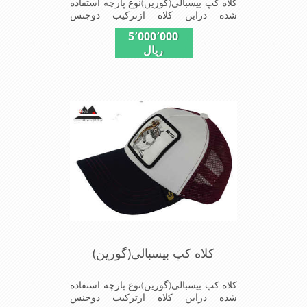
کلاه کپ بیسبالی(گورین)نوع پارچه استفاده
شده دراین کلاه ازترکیب دوجنس
کتان(پنبه)وپلیستراست که با بندگیرپشت
5٬000٬000
کلاه ازسایز56الی60قابل استفاده است
ریال
ونقاب که مناسب این شکل ازکلاه است
شیک و مناسب افراد خوش پوش جنس
عالی,دوخت مناسب,سبکی,خوش فرمی
ازدیگرخصوصیات این کلاه می باشندmade
in chaina
کلاه کپ بیسبالی(گورین)
کلاه کپ بیسبالی(گورین)نوع پارچه استفاده
شده دراین کلاه ازترکیب دوجنس