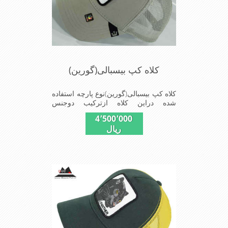
کلاه کپ بیسبالی(گورین)
کلاه کپ بیسبالی(گورین)نوع پارچه استفاده
شده دراین کلاه ازترکیب دوجنس
کتان(پنبه)وپلیستراست که با بندگیرپشت
4٬500٬000
کلاه ازسایز56الی60قابل استفاده است
ریال
ونقاب که مناسب این شکل ازکلاه است
شیک و مناسب افراد خوش پوش جنس
عالی,دوخت مناسب,سبکی,خوش فرمی
ازدیگرخصوصیات این کلاه می باشندmade
in chaina