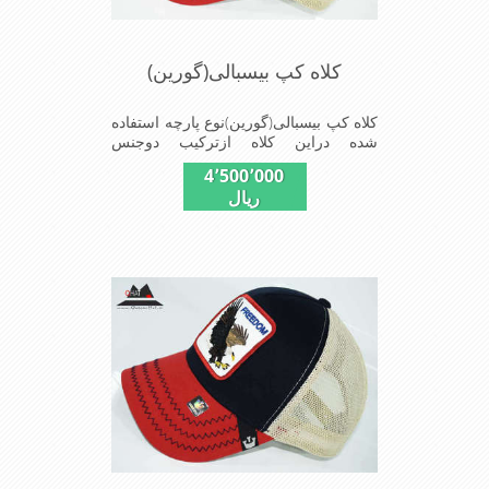
کلاه کپ بیسبالی(گورین)
کلاه کپ بیسبالی(گورین)نوع پارچه استفاده
شده دراین کلاه ازترکیب دوجنس
کتان(پنبه)وپلیستراست که با بندگیرپشت
4٬500٬000
کلاه ازسایز56الی60قابل استفاده است
ریال
ونقاب که مناسب این شکل ازکلاه است
شیک و مناسب افراد خوش پوش جنس
عالی,دوخت مناسب,سبکی,خوش فرمی
ازدیگرخصوصیات این کلاه می باشندmade
in chaina