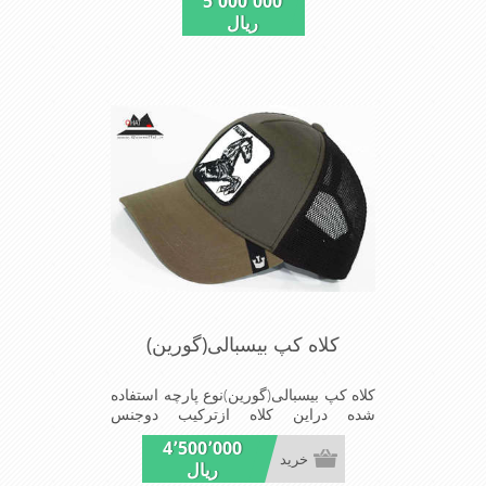
5٬000٬000
کلاه ازسایز56الی60قابل استفاده است
ریال
ونقاب که مناسب این شکل ازکلاه است
شیک و مناسب افراد خوش پوش جنس
عالی,دوخت مناسب,سبکی,خوش فرمی
ازدیگرخصوصیات این کلاه می باشندmade
in chaina
کلاه کپ بیسبالی(گورین)
کلاه کپ بیسبالی(گورین)نوع پارچه استفاده
شده دراین کلاه ازترکیب دوجنس
کتان(پنبه)وپلیستراست که با بندگیرپشت
4٬500٬000
کلاه ازسایز56الی60قابل استفاده است
خرید
ریال
ونقاب که مناسب این شکل ازکلاه است