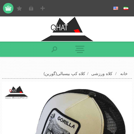
خانه
/
کلاه ورزشی
/
کلاه کپ بیسبالی(گورین)