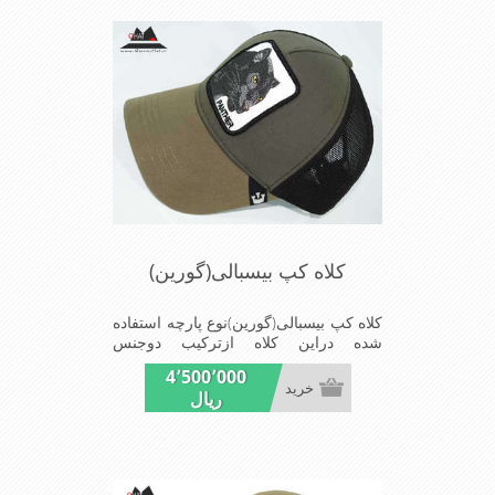
ازدیگرخصوصیات این کلاه می باشندmade
in chaina
کلاه کپ بیسبالی(گورین)
کلاه کپ بیسبالی(گورین)نوع پارچه استفاده
شده دراین کلاه ازترکیب دوجنس
کتان(پنبه)وپلیستراست که با بندگیرپشت
4٬500٬000
کلاه ازسایز56الی60قابل استفاده است
خرید
ریال
ونقاب که مناسب این شکل ازکلاه است
شیک و مناسب افراد خوش پوش جنس
عالی,دوخت مناسب,سبکی,خوش فرمی
ازدیگرخصوصیات این کلاه می باشندmade
in chaina