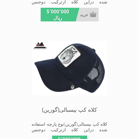
شده دراین کلاه ازترکیب دوجنس
کتان(پنبه)وپلیستراست که با بندگیرپشت
5٬000٬000
کلاه ازسایز56الی60قابل استفاده است
خرید
ریال
ونقاب که مناسب این شکل ازکلاه است
شیک و مناسب افراد خوش پوش جنس
عالی,دوخت مناسب,سبکی,خوش فرمی
ازدیگرخصوصیات این کلاه می باشندmade
in chaina
کلاه کپ بیسبالی(گورین)
کلاه کپ بیسبالی(گورین)نوع پارچه استفاده
شده دراین کلاه ازترکیب دوجنس
کتان(پنبه)وپلیستراست که با بندگیرپشت