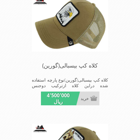
کلاه کپ بیسبالی(گورین)
کلاه کپ بیسبالی(گورین)نوع پارچه استفاده
شده دراین کلاه ازترکیب دوجنس
کتان(پنبه)وپلیستراست که با بندگیرپشت
4٬500٬000
کلاه ازسایز56الی60قابل استفاده است
خرید
ریال
ونقاب که مناسب این شکل ازکلاه است
شیک و مناسب افراد خوش پوش جنس
عالی,دوخت مناسب,سبکی,خوش فرمی
ازدیگرخصوصیات این کلاه می باشندmade
in chaina