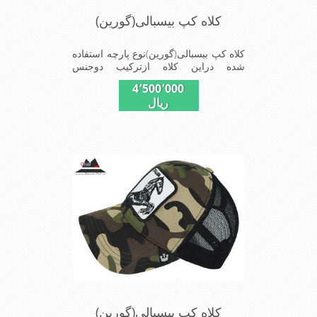
کلاه کپ بیسبالی(گورین)
کلاه کپ بیسبالی(گورین)نوع پارچه استفاده
شده دراین کلاه ازترکیب دوجنس
کتان(پنبه)وپلیستراست که با بندگیرپشت
4٬500٬000
کلاه ازسایز56الی60قابل استفاده است
ریال
ونقاب که مناسب این شکل ازکلاه است
شیک و مناسب افراد خوش پوش جنس
عالی,دوخت مناسب,سبکی,خوش فرمی
ازدیگرخصوصیات این کلاه می باشندmade
in chaina
کلاه کپ بیسبالی(گورین)