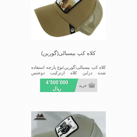
کلاه کپ بیسبالی(گورین)
کلاه کپ بیسبالی(گورین)نوع پارچه استفاده
شده دراین کلاه ازترکیب دوجنس
کتان(پنبه)وپلیستراست که با بندگیرپشت
4٬500٬000
کلاه ازسایز56الی60قابل استفاده است
خرید
ریال
ونقاب که مناسب این شکل ازکلاه است
شیک و مناسب افراد خوش پوش جنس
عالی,دوخت مناسب,سبکی,خوش فرمی
ازدیگرخصوصیات این کلاه می باشندmade
in chaina