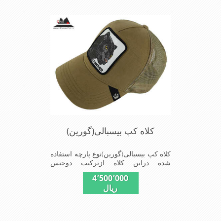
پوش جنس عالی,دوخت
مناسب,سبکی,خوش فرمی
ازدیگرخصوصیات این کلاه می باشندmade
in chaina
کلاه کپ بیسبالی(گورین)
کلاه کپ بیسبالی(گورین)نوع پارچه استفاده
شده دراین کلاه ازترکیب دوجنس
کتان(پنبه)وپلیستراست که با بندگیرپشت
4٬500٬000
کلاه ازسایز56الی60قابل استفاده است
ریال
ونقاب که مناسب این شکل ازکلاه است
شیک و مناسب افراد خوش پوش جنس
عالی,دوخت مناسب,سبکی,خوش فرمی
ازدیگرخصوصیات این کلاه می باشندmade