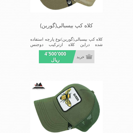
کلاه کپ بیسبالی(گورین)
کلاه کپ بیسبالی(گورین)نوع پارچه استفاده
شده دراین کلاه ازترکیب دوجنس
کتان(پنبه)وپلیستراست که با بندگیرپشت
4٬500٬000
کلاه ازسایز56الی60قابل استفاده است
خرید
ریال
ونقاب که مناسب این شکل ازکلاه است
شیک و مناسب افراد خوش پوش جنس
عالی,دوخت مناسب,سبکی,خوش فرمی
ازدیگرخصوصیات این کلاه می باشندmade
in chaina