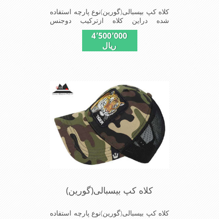
کلاه کپ بیسبالی(گورین)نوع پارچه استفاده
شده دراین کلاه ازترکیب دوجنس
کتان(پنبه)وپلیستراست که با بندگیرپشت
4٬500٬000
کلاه ازسایز56الی60قابل استفاده است
ریال
ونقاب که مناسب این شکل ازکلاه است
شیک و مناسب افراد خوش پوش جنس
عالی,دوخت مناسب,سبکی,خوش فرمی
ازدیگرخصوصیات این کلاه می باشندmade
in chaina
کلاه کپ بیسبالی(گورین)
کلاه کپ بیسبالی(گورین)نوع پارچه استفاده