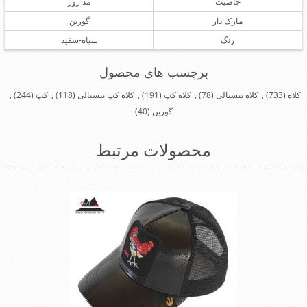
خاصیت
مد روز
مارک دار
گورین
رنگ
سیاه-سفید
برچسب های محصول
کلاه
(733)
,
کلاه بیسبالی
(78)
,
کلاه کپ
(191)
,
کلاه کپ بیسبالی
(118)
,
کپ
(244)
,
گورین
(40)
محصولات مرتبط