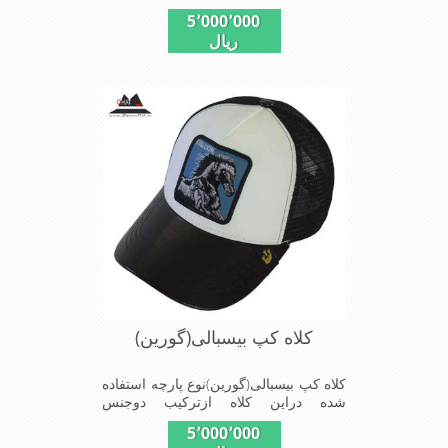
چرم(مصنویی)وپلیستراست که با
5٬000٬000
بندگیرپشت کلاه ازسایز56الی60قابل
ریال
استفاده است ونقاب که مناسب این شکل
ازکلاه است شیک و مناسب افراد خوش
پوش جنس عالی,دوخت
مناسب,سبکی,خوش فرمی
ازدیگرخصوصیات این کلاه می باشندmade
in chaina
کلاه کپ بیسبالی(گورین)
کلاه کپ بیسبالی(گورین)نوع پارچه استفاده
شده دراین کلاه ازترکیب دوجنس
چرم(مصنویی)وپلیستراست که با
5٬000٬000
بندگیرپشت کلاه ازسایز56الی60قابل