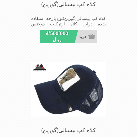
کلاه کپ بیسبالی(گورین)
کلاه کپ بیسبالی(گورین)نوع پارچه استفاده
شده دراین کلاه ازترکیب دوجنس
کتان(پنبه)وپلیستراست که با بندگیرپشت
4٬500٬000
کلاه ازسایز56الی60قابل استفاده است
خرید
ریال
ونقاب که مناسب این شکل ازکلاه است
شیک و مناسب افراد خوش پوش جنس
عالی,دوخت مناسب,سبکی,خوش فرمی
ازدیگرخصوصیات این کلاه می باشندmade
in chaina
کلاه کپ بیسبالی(گورین)