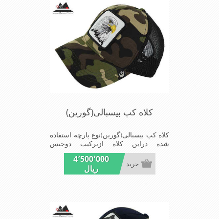
in chaina
کلاه کپ بیسبالی(گورین)
کلاه کپ بیسبالی(گورین)نوع پارچه استفاده
شده دراین کلاه ازترکیب دوجنس
کتان(پنبه)وپلیستراست که با بندگیرپشت
4٬500٬000
کلاه ازسایز56الی60قابل استفاده است
خرید
ریال
ونقاب که مناسب این شکل ازکلاه است
شیک و مناسب افراد خوش پوش جنس
عالی,دوخت مناسب,سبکی,خوش فرمی
ازدیگرخصوصیات این کلاه می باشندmade
in chaina