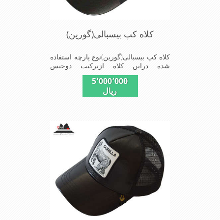
کلاه کپ بیسبالی(گورین)
کلاه کپ بیسبالی(گورین)نوع پارچه استفاده
شده دراین کلاه ازترکیب دوجنس
چرم(مصنویی)وپلیستراست که با
5٬000٬000
بندگیرپشت کلاه ازسایز56الی60قابل
ریال
استفاده است ونقاب که مناسب این شکل
ازکلاه است شیک و مناسب افراد خوش
پوش جنس عالی,دوخت
مناسب,سبکی,خوش فرمی
ازدیگرخصوصیات این کلاه می باشندmade
in chaina