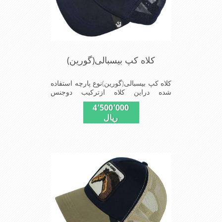
کلاه کپ بیسبالی(گورین)
کلاه کپ بیسبالی(گورین)نوع پارچه استفاده
شده دراین کلاه ازترکیب دوجنس
کتان(پنبه)وپلیستراست که با بندگیرپشت
4٬500٬000
کلاه ازسایز56الی60قابل استفاده است
ریال
ونقاب که مناسب این شکل ازکلاه است
شیک و مناسب افراد خوش پوش جنس
عالی,دوخت مناسب,سبکی,خوش فرمی
ازدیگرخصوصیات این کلاه می باشندmade
in chaina