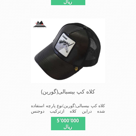
ریال
استفاده است ونقاب که مناسب این شکل
ازکلاه است شیک و مناسب افراد خوش
پوش جنس عالی,دوخت
مناسب,سبکی,خوش فرمی
ازدیگرخصوصیات این کلاه می باشندmade
in chaina
کلاه کپ بیسبالی(گورین)
کلاه کپ بیسبالی(گورین)نوع پارچه استفاده
شده دراین کلاه ازترکیب دوجنس
چرم(مصنویی)وپلیستراست که با
5٬000٬000
بندگیرپشت کلاه ازسایز56الی60قابل
ریال
استفاده است ونقاب که مناسب این شکل
ازکلاه است شیک و مناسب افراد خوش