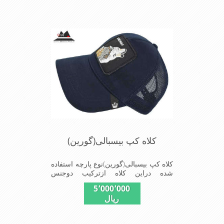
شیک و مناسب افراد خوش پوش جنس
عالی,دوخت مناسب,سبکی,خوش فرمی
ازدیگرخصوصیات این کلاه می باشندmade
in chaina
کلاه کپ بیسبالی(گورین)
کلاه کپ بیسبالی(گورین)نوع پارچه استفاده
شده دراین کلاه ازترکیب دوجنس
کتان(پنبه)وپلیستراست که با بندگیرپشت
5٬000٬000
کلاه ازسایز56الی60قابل استفاده است
ریال
ونقاب که مناسب این شکل ازکلاه است
شیک و مناسب افراد خوش پوش جنس
عالی,دوخت مناسب,سبکی,خوش فرمی