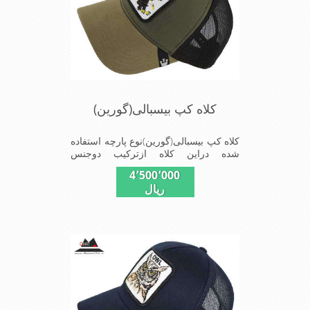
کلاه کپ بیسبالی(گورین)
کلاه کپ بیسبالی(گورین)نوع پارچه استفاده
شده دراین کلاه ازترکیب دوجنس
کتان(پنبه)وپلیستراست که با بندگیرپشت
4٬500٬000
کلاه ازسایز56الی60قابل استفاده است
ریال
ونقاب که مناسب این شکل ازکلاه است
شیک و مناسب افراد خوش پوش جنس
عالی,دوخت مناسب,سبکی,خوش فرمی
ازدیگرخصوصیات این کلاه می باشندmade
in chaina