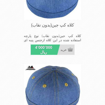
کلاه کپ جین(بدون نقاب)
کلاه کپ جین(بدون نقاب) نوع پارچه
استفاده شده در این کلاه ازجنس پنبه ای
است واین کلاه بدون نقاب است ومدل
4٬000٬000
کلاهی که افرادخاص می پسندند شیک و
خرید
ریال
مناسب افراد خوش پوش جنس عالی
,دوخت مناسب , سبکی, خوش فرمی از
دیگر خصوصیات این کلاه می باشند