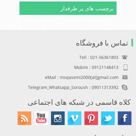
برچسب های پر طرفدار
تماس با فروشگاه
Tell : 021-56361803
Mobile : 09121148413
eMail : msqasemi2000[at]gmail.com
Telegram_Whatsapp_Soroush : 09011313392
کلاه قاسمی در شبکه های اجتماعی