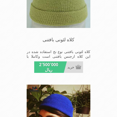
کلاه لئونی بافتنی
کلاه لئونی بافتنی نوع نخ استفاده شده در
این کلاه ازجنس بافتنی است وکاملا با
دست قلاب بافته شده مدل کلاهی که
2٬500٬000
افرادخاص می پسندند شیک و مناسب
خرید
ریال
افراد خوش پوش جنس عالی ,دوخت
مناسب, سبکی,خوش فرمی
ازدیگرخصوصیات این کلاه می باشند