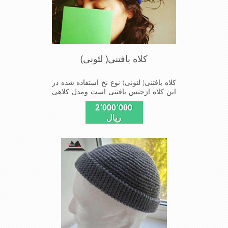
کلاه بافتنی( لئونی)
کلاه بافتنی( لئونی) نوع نخ استفاده شده در
این کلاه ازجنس بافتنی است ومدل کلاهی
که افرادخاص می پسندند شیک و مناسب
2٬000٬000
افراد خوش پوش جنس عالی ,دوخت
ریال
مناسب, سبکی,خوش فرمی
ازدیگرخصوصیات این کلاه می باشند