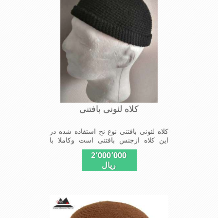
کلاه لئونی بافتنی
کلاه لئونی بافتنی نوع نخ استفاده شده در
این کلاه ازجنس بافتنی است وکاملا با
دست قلاب بافته شده مدل کلاهی که
2٬000٬000
افرادخاص می پسندند شیک و مناسب
ریال
افراد خوش پوش جنس عالی ,دوخت
مناسب, سبکی,خوش فرمی
ازدیگرخصوصیات این کلاه می باشند