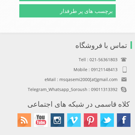
برچسب های پر طرفدار
تماس با فروشگاه
Tell : 021-56361803
Mobile : 09121148413
eMail : msqasemi2000[at]gmail.com
Telegram_Whatsapp_Soroush : 09011313392
کلاه قاسمی در شبکه های اجتماعی