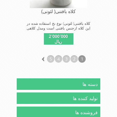
کلاه بافتنی( لئونی)
کلاه بافتنی( لئونی) نوع نخ استفاده شده در
این کلاه ازجنس بافتنی است ومدل کلاهی
که افرادخاص می پسندند شیک و مناسب
2٬000٬000
افراد خوش پوش جنس عالی ,دوخت
ریال
مناسب, سبکی,خوش فرمی
ازدیگرخصوصیات این کلاه می باشند
5
4
3
2
1
دسته ها
تولید کننده ها
فروشنده ها