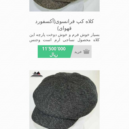
کلاه کپ فرانسوی(آکسفورد
قهوای)
بسیار خوش فرم و خوش دوخت پارچه این
کلاه محصول نساجی ارم است وجنس
پارچه این کلاه ضخامت پالتو رادارامی
11٬500٬000
باشد شیک و مد روز سبک و راحت
خرید
ریال