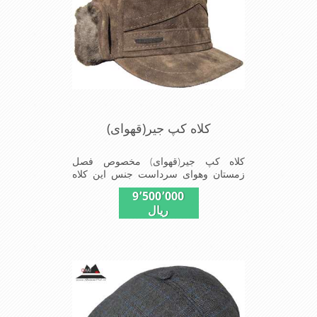
کلاه کپ جیر(قهوای)
کلاه کپ جیر(قهوای) مخصوص فصل
زمستان وهوای سرداست جنس این کلاه
ازجیر مصنوی تهیه شده است وآستری آن
9٬500٬000
ازجنس پولش(خزمصنویی)است این کلاه
ریال
بسیار شیک و زیبا می باشد دارای گوش
گیر می باشد و به همین دلیل به راحتی در
سوزهای سرد زمستانی تمامی سر و پشت
گردن رو گرم نگاه می دارد