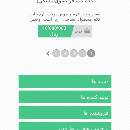
کلاه کپ فرانسوی(مشکی)
بسیار خوش فرم و خوش دوخت پارچه این
کلاه محصول نساجی ارم است وجنس
پارچه این کلاه ضخامت پالتو را دارا می
10٬000٬000
باشد شیک و مد روز سبک و راحت
خرید
ریال
5
4
3
2
1
دسته ها
تولید کننده ها
فروشنده ها
برچسب های پر طرفدار