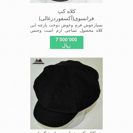
کلاه کپ
فرانسوی(آکسفوردزغالی)
بسیارخوش فرم وخوش دوخت پارچه این
کلاه محصول نساجی ارم است وجنس
پارچه این کلاه ضخامت پالتو رادارامی
7٬000٬000
باشدشیک ومدروزسبک و راحت
ریال