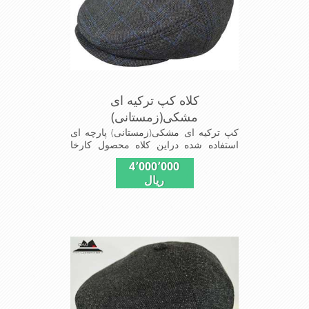
کلاه کپ ترکیه ای
مشکی(زمستانی)
کپ ترکیه ای مشکی(زمستانی) پارچه ای
استفاده شده دراین کلاه محصول کارخا
نجات فاستونی جا مه با ترکیب 45%پشم
4٬000٬000
و65% نخ ترویرا است شیک ومناسب
ریال
افرادخوش پوش جنس عالی,دوخت
مناسب,سبکی,خوش فرمی از
دیگرخصوصیات این کلاه می باشند