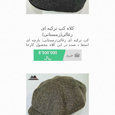
کلاه کپ ترکیه ای
زغالی(زمستانی)
کپ ترکیه ای زغالی(زمستانی) پازچه ای
استفا د شده در این کلاه محصول کارخا
نجات نساجی ارم و نخ استفاده شد در
8٬500٬000
بافت پارچه ازالیاف اکرلیک است شیک و
خرید
ریال
مناسب افراد خوش پوش جنس عالی
,دوخت مناسب , سبکی, خوش فرمی از
دیگر خصوصیات این کلاه می باشند