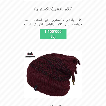
کلاه بافتنی(خاکستری)
کلاه بافتنی(خاکستری) نخ استفاده شد
دربافت این کلاه ازالیاف اکرلیک است
وکلاه به خاطراستفاده ازیک لایه بافت و
1٬100٬000
یک لایه خز مصنوی ضخامت مناسبی
ریال
درمقابل سرما را دارا است شیک و
مناسب افراد خوش پوش جنس
عالی,بافتی مناسب,سبکی,خوش فرمی از
دیگر خصوصیات این کلاه می باشند