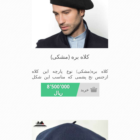
کلاه بره (مشکی)
کلاه بره(مشکی) نوع پارچه این کلاه
ازجنس نخ پشمی که مناسب این شکل
ازکلاه است شیک و مناسب افراد خوش
8٬500٬000
پوش جنس عالی,بافتی مناسب,سبکی,
خرید
ریال
خوش فرمی ازدیگر خصوصیات این کلاه
بره می باشند