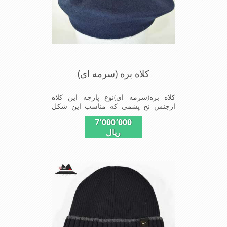
کلاه بره (سرمه ای)
کلاه بره(سرمه ای)نوع پارچه این کلاه
ازجنس نخ پشمی که مناسب این شکل
ازکلاه تولیدشده است شیک ومناسب
7٬000٬000
افرادخوش پوش جنس عالی,بافتی
ریال
مناسب,سبکی,خوش فرمی
ازدیگرخصوصیات این کلاه بره میباشند