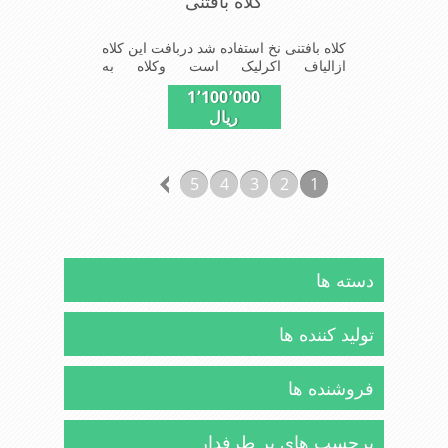
کلاه بافتنی
کلاه بافتنی نخ استفاده شد دربافت این کلاه
ازالیاف اکرلیک است وکلاه به
خاطراستفاده ازیک لایه بافت و یک لایه خز
1٬100٬000
مصنوی ضخامت مناسبی درمقابل سرما را
ریال
دارا است شیک و مناسب افراد خوش
پوش جنس عالی,بافتی
مناسب,سبکی,خوش فرمی از دیگر
خصوصیات این کلاه می باشند
5
4
3
2
1
دسته ها
تولید کننده ها
فروشنده ها
برچسب های پر طرفدار