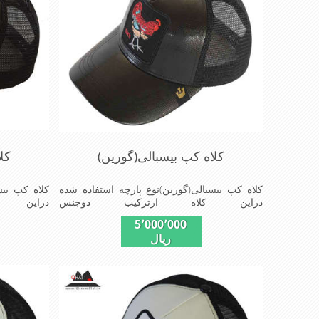
کلاه کپ بیسبالی(گورین)
کل
کلاه کپ بیسبالی(گورین)نوع پارچه استفاده شده
کلاه کپ بیس
دراین کلاه ازترکیب دوجنس
دراین 
چرم(مصنویی)وپلیستراست که با بندگیرپشت کلاه
چرم(مصنویی)
5٬000٬000
ازسایز56الی60قابل استفاده است ونقاب که
ریال
مناسب این شکل ازکلاه است شیک و مناسب
مناسب این
افراد خوش پوش جنس عالی,دوخت
افراد خ
مناسب,سبکی,خوش فرمی ازدیگرخصوصیات این
مناسب,سبک
کلاه می باشندmade in chaina
کلاه می باشند in chaina