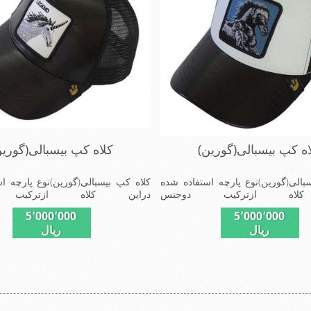
اه کپ بیسبالی(گورین)
کلاه کپ بیسبالی(گورین
بالی(گورین)نوع پارچه استفاده شده
کلاه کپ بیسبالی(گورین)نوع پارچه ا
کلاه ازترکیب دوجنس
دراین کلاه ازترکیب 
وپلیستراست که با بندگیرپشت کلاه
چرم(مصنویی)وپلیستراست که با بندگ
5٬000٬000
5٬000٬000
ازسایز56الی60قابل استفاده است ونقاب که
ازسایز56الی60قابل استفاده
ریال
ریال
 شکل ازکلاه است شیک و مناسب
مناسب این شکل ازکلاه است شیک
وش پوش جنس عالی,دوخت
افراد خوش پوش جنس عال
ی,خوش فرمی ازدیگرخصوصیات این
مناسب,سبکی,خوش فرمی ازدیگرخصو
made
کلاه می باشندmade in chaina