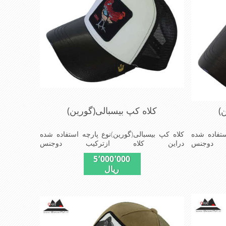
)
کلاه کپ بیسبالی(گورین)
ستفاده شده
کلاه کپ بیسبالی(گورین)نوع پارچه استفاده شده
دوجنس
دراین کلاه ازترکیب دوجنس
یرپشت کلاه
چرم(مصنویی)وپلیستراست که با بندگیرپشت کلاه
5٬000٬000
 است ونقاب که
ازسایز56الی60قابل استفاده است ونقاب که
ریال
 و مناسب
مناسب این شکل ازکلاه است شیک و مناسب
ی,دوخت
افراد خوش پوش جنس عالی,دوخت
صیات این
مناسب,سبکی,خوش فرمی ازدیگرخصوصیات این
کلاه می باشندmade in chaina