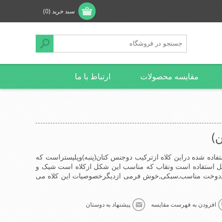
سبد خرید
(0)
مقایسه محصولات
ارتباط با ما
)
تفاده شده دراین کلاه ازترکیب دوجنس کتان(پنبه)وپلیستراست که
ندگیرپشت کلاه ازسایز56الی60قابل استفاده است ونقاب که مناسب این شکل ازکلاه است شیک و
دوخت مناسب,سبکی,خوش فرمی ازدیگرخصوصیات این کلاه می
افزودن به فهرست مقایسه
پیشنهاد به دوستان