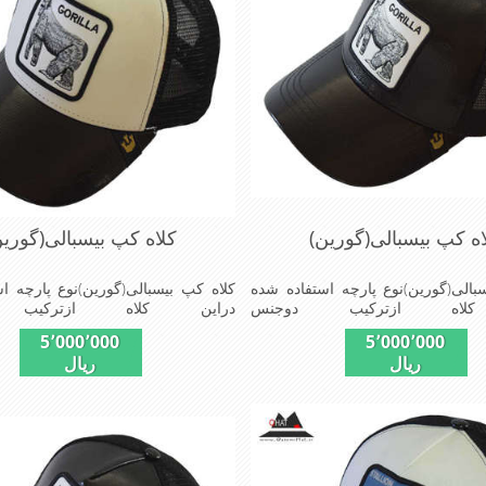
اه کپ بیسبالی(گورین)
کلاه کپ بیسبالی(گورین
بالی(گورین)نوع پارچه استفاده شده
کلاه کپ بیسبالی(گورین)نوع پارچه ا
کلاه ازترکیب دوجنس
دراین کلاه ازترکیب 
وپلیستراست که با بندگیرپشت کلاه
چرم(مصنویی)وپلیستراست که با بندگ
5٬000٬000
5٬000٬000
ازسایز56الی60قابل استفاده است ونقاب که
ازسایز56الی60قابل استفاده
ریال
ریال
 شکل ازکلاه است شیک و مناسب
مناسب این شکل ازکلاه است شیک
وش پوش جنس عالی,دوخت
افراد خوش پوش جنس عال
ی,خوش فرمی ازدیگرخصوصیات این
مناسب,سبکی,خوش فرمی ازدیگرخصو
made
کلاه می باشندmade in chaina