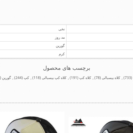
نخی
مد روز
گورین
کرم
برچسب های محصول
(733)
,
کلاه بیسبالی
(78)
,
کلاه کپ
(191)
,
کلاه کپ بیسبالی
(118)
,
کپ
(244)
,
گورین
(40)