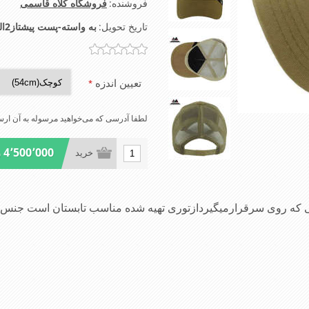
فروشنده:
فروشگاه کلاه قاسمی
تاریخ تحویل:
به واسته-پست پیشتاز2الی4روز-تیپاکس2الی3روز-شهرتهران اسنپ2الی4ساعت
تعیین اندزه
*
لطفا آدرسی که می‌خواهید مرسوله به آن ارسا
4٬500٬000 ریال
خرید
متی که روی سرقرارمیگیردازتوری تهیه شده مناسب تابستان است 