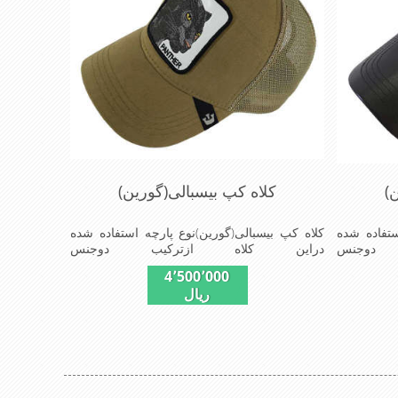
)
کلاه کپ بیسبالی(گورین)
ستفاده شده
کلاه کپ بیسبالی(گورین)نوع پارچه استفاده شده
دوجنس
دراین کلاه ازترکیب دوجنس
یرپشت کلاه
کتان(پنبه)وپلیستراست که با بندگیرپشت کلاه
4٬500٬000
 است ونقاب که
ازسایز56الی60قابل استفاده است ونقاب که
ریال
 و مناسب
مناسب این شکل ازکلاه است شیک و مناسب
ی,دوخت
افراد خوش پوش جنس عالی,دوخت
صیات این
مناسب,سبکی,خوش فرمی ازدیگرخصوصیات این
کلاه می باشندmade in chaina