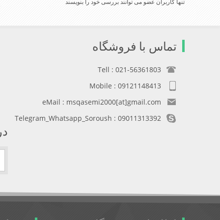
تنها کاربران عضو می توانند بررسی خود را بنویسند
تماس با فروشگاه
Tell : 021-56361803
Mobile : 09121148413
eMail : msqasemi2000[at]gmail.com
Telegram_Whatsapp_Soroush : 09011313392
در