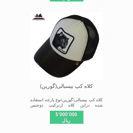
ازکلاه است شیک و مناسب افراد خوش
پوش جنس عالی,دوخت
مناسب,سبکی,خوش فرمی
ازدیگرخصوصیات این کلاه می باشندmade
in chaina
کلاه کپ بیسبالی(گورین)
کلاه کپ بیسبالی(گورین)نوع پارچه استفاده
شده دراین کلاه ازترکیب دوجنس
چرم(مصنویی)وپلیستراست که با
5٬000٬000
بندگیرپشت کلاه ازسایز56الی60قابل
ریال
استفاده است ونقاب که مناسب این شکل
ازکلاه است شیک و مناسب افراد خوش
پوش جنس عالی,دوخت