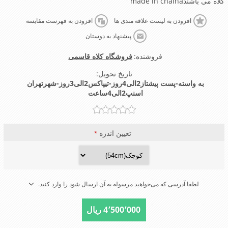
کلاه می باشندmade in chaina
افزودن به لیست علاقه مندی ها
افزودن به فهرست مقایسه
پیشنهاد به دوستان
فروشنده:
فروشگاه کلاه قاسمی
تاریخ تحویل:
به واسته-پست پیشتاز2الی4روز-تیپاکس2الی3روز-شهرتهران
اسنپ2الی4ساعت
تعیین اندزه
*
لطفا آدرسی که می‌خواهید مرسوله به آن ارسال شود را وارد کنید.
4٬500٬000 ریال