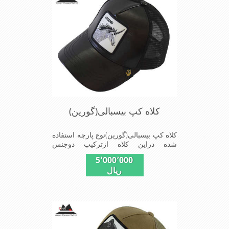
in chaina
کلاه کپ بیسبالی(گورین)
کلاه کپ بیسبالی(گورین)نوع پارچه استفاده
شده دراین کلاه ازترکیب دوجنس
چرم(مصنویی)وپلیستراست که با
5٬000٬000
بندگیرپشت کلاه ازسایز56الی60قابل
ریال
استفاده است ونقاب که مناسب این شکل
ازکلاه است شیک و مناسب افراد خوش
پوش جنس عالی,دوخت
مناسب,سبکی,خوش فرمی
ازدیگرخصوصیات این کلاه می باشندmade
in chaina