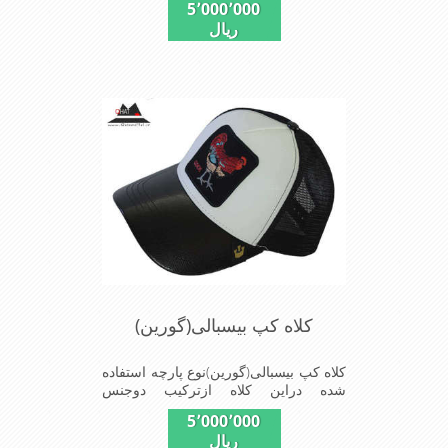
5٬000٬000
بندگیرپشت کلاه ازسایز56الی60قابل
ریال
استفاده است ونقاب که مناسب این شکل
ازکلاه است شیک و مناسب افراد خوش
پوش جنس عالی,دوخت
مناسب,سبکی,خوش فرمی
ازدیگرخصوصیات این کلاه می باشندmade
in chaina
کلاه کپ بیسبالی(گورین)
کلاه کپ بیسبالی(گورین)نوع پارچه استفاده
شده دراین کلاه ازترکیب دوجنس
چرم(مصنویی)وپلیستراست که با
5٬000٬000
بندگیرپشت کلاه ازسایز56الی60قابل
ریال
استفاده است ونقاب که مناسب این شکل