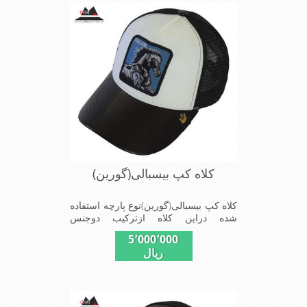
مناسب,سبکی,خوش فرمی
ازدیگرخصوصیات این کلاه می باشندmade
in chaina
کلاه کپ بیسبالی(گورین)
کلاه کپ بیسبالی(گورین)نوع پارچه استفاده
شده دراین کلاه ازترکیب دوجنس
چرم(مصنویی)وپلیستراست که با
5٬000٬000
بندگیرپشت کلاه ازسایز56الی60قابل
ریال
استفاده است ونقاب که مناسب این شکل
ازکلاه است شیک و مناسب افراد خوش
پوش جنس عالی,دوخت
مناسب,سبکی,خوش فرمی
ازدیگرخصوصیات این کلاه می باشندmade