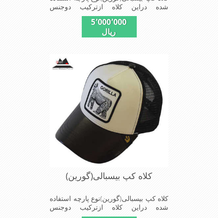
شده دراین کلاه ازترکیب دوجنس
چرم(مصنویی)وپلیستراست که با
5٬000٬000
بندگیرپشت کلاه ازسایز56الی60قابل
ریال
استفاده است ونقاب که مناسب این شکل
ازکلاه است شیک و مناسب افراد خوش
پوش جنس عالی,دوخت
مناسب,سبکی,خوش فرمی
ازدیگرخصوصیات این کلاه می باشندmade
in chaina
کلاه کپ بیسبالی(گورین)
کلاه کپ بیسبالی(گورین)نوع پارچه استفاده
شده دراین کلاه ازترکیب دوجنس
چرم(مصنویی)وپلیستراست که با