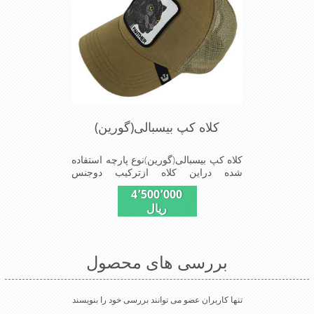
کلاه کپ بیسبالی(گورین)
کلاه کپ بیسبالی(گورین)نوع پارچه استفاده
شده دراین کلاه ازترکیب دوجنس
کتان(پنبه)وپلیستراست که با بندگیرپشت
4٬500٬000
کلاه ازسایز56الی60قابل استفاده است
ریال
ونقاب که مناسب این شکل ازکلاه است
شیک و مناسب افراد خوش پوش جنس
عالی,دوخت مناسب,سبکی,خوش فرمی
ازدیگرخصوصیات این کلاه می باشندmade
بررسی های محصول
in chaina
تنها کاربران عضو می توانند بررسی خود را بنویسند