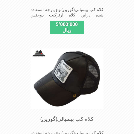
کلاه کپ بیسبالی(گورین)نوع پارچه استفاده
شده دراین کلاه ازترکیب دوجنس
چرم(مصنویی)وپلیستراست که با
5٬000٬000
بندگیرپشت کلاه ازسایز56الی60قابل
ریال
استفاده است ونقاب که مناسب این شکل
ازکلاه است شیک و مناسب افراد خوش
پوش جنس عالی,دوخت
مناسب,سبکی,خوش فرمی
ازدیگرخصوصیات این کلاه می باشندmade
in chaina
کلاه کپ بیسبالی(گورین)
کلاه کپ بیسبالی(گورین)نوع پارچه استفاده