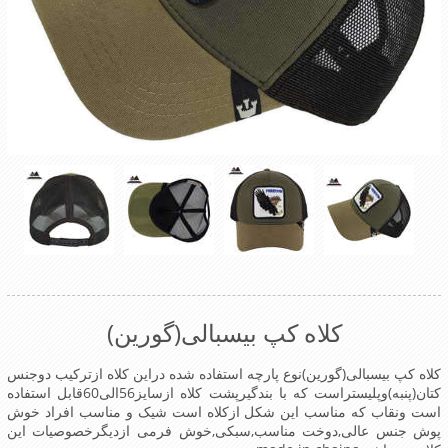
کلاه کپ بیسبالی(گورین)
کلاه کپ بیسبالی(گورین)نوع پارچه استفاده شده دراین کلاه ازترکیب دوجنس
کتان(پنبه)وپلیستراست که با بندگیرپشت کلاه ازسایز56الی60قابل استفاده
است ونقاب که مناسب این شکل ازکلاه است شیک و مناسب افراد خوش
پوش جنس عالی,دوخت مناسب,سبکی,خوش فرمی ازدیگرخصوصیات این