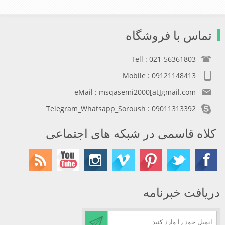
تماس با فروشگاه
Tell : 021-56361803
Mobile : 09121148413
eMail : msqasemi2000[at]gmail.com
Telegram_Whatsapp_Soroush : 09011313392
کلاه قاسمی در شبکه های اجتماعی
دریافت خبرنامه