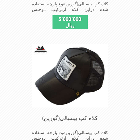
کلاه کپ بیسبالی(گورین)نوع پارچه استفاده
شده دراین کلاه ازترکیب دوجنس
چرم(مصنویی)وپلیستراست که با
5٬000٬000
بندگیرپشت کلاه ازسایز56الی60قابل
ریال
استفاده است ونقاب که مناسب این شکل
ازکلاه است شیک و مناسب افراد خوش
پوش جنس عالی,دوخت
مناسب,سبکی,خوش فرمی
ازدیگرخصوصیات این کلاه می باشندmade
in chaina
کلاه کپ بیسبالی(گورین)
کلاه کپ بیسبالی(گورین)نوع پارچه استفاده
شده دراین کلاه ازترکیب دوجنس