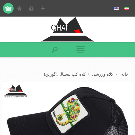
خانه
/
کلاه ورزشی
/
کلاه کپ بیسبالی(گورین)