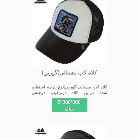
ازدیگرخصوصیات این کلاه می باشندmade
in chaina
کلاه کپ بیسبالی(گورین)
کلاه کپ بیسبالی(گورین)نوع پارچه استفاده
شده دراین کلاه ازترکیب دوجنس
چرم(مصنویی)وپلیستراست که با
5٬000٬000
بندگیرپشت کلاه ازسایز56الی60قابل
ریال
استفاده است ونقاب که مناسب این شکل
ازکلاه است شیک و مناسب افراد خوش
پوش جنس عالی,دوخت
مناسب,سبکی,خوش فرمی
ازدیگرخصوصیات این کلاه می باشندmade
in chaina