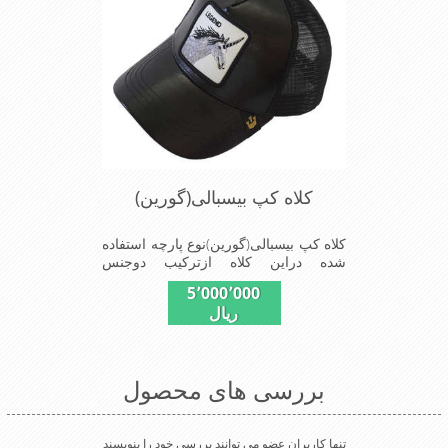
کلاه کپ بیسبالی(گورین)
کلاه کپ بیسبالی(گورین)نوع پارچه استفاده
شده دراین کلاه ازترکیب دوجنس
چرم(مصنویی)وپلیستراست که با
5٬000٬000
بندگیرپشت کلاه ازسایز56الی60قابل
ریال
استفاده است ونقاب که مناسب این شکل
ازکلاه است شیک و مناسب افراد خوش
پوش جنس عالی,دوخت
مناسب,سبکی,خوش فرمی
بررسی های محصول
ازدیگرخصوصیات این کلاه می باشندmade
in chaina
تنها کاربران عضو می توانند بررسی خود را بنویسند