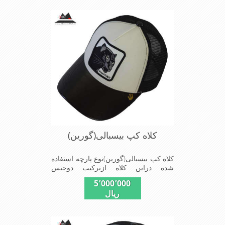
پوش جنس عالی,دوخت
مناسب,سبکی,خوش فرمی
ازدیگرخصوصیات این کلاه می باشندmade
in chaina
کلاه کپ بیسبالی(گورین)
کلاه کپ بیسبالی(گورین)نوع پارچه استفاده
شده دراین کلاه ازترکیب دوجنس
چرم(مصنویی)وپلیستراست که با
5٬000٬000
بندگیرپشت کلاه ازسایز56الی60قابل
ریال
استفاده است ونقاب که مناسب این شکل
ازکلاه است شیک و مناسب افراد خوش
پوش جنس عالی,دوخت
مناسب,سبکی,خوش فرمی