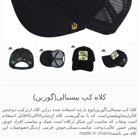
کلاه کپ بیسبالی(گورین)
کلاه کپ بیسبالی(گورین)نوع پارچه استفاده شده دراین کلاه ازترکیب دوجنس
کتان(پنبه)وپلیستراست که با بندگیرپشت کلاه ازسایز56الی60قابل استفاده
است ونقاب که مناسب این شکل ازکلاه است شیک و مناسب افراد خوش
پوش جنس عالی,دوخت مناسب,سبکی,خوش فرمی ازدیگرخصوصیات این
کلاه می باشندmade in chaina