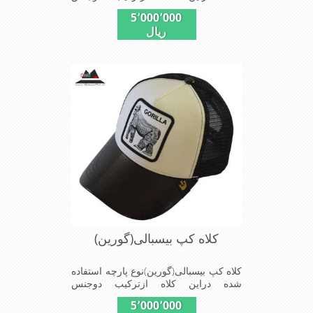
چرم(مصنویی)وپلیستراست که با
5٬000٬000
بندگیرپشت کلاه ازسایز56الی60قابل
ریال
استفاده است ونقاب که مناسب این شکل
ازکلاه است شیک و مناسب افراد خوش
پوش جنس عالی,دوخت
مناسب,سبکی,خوش فرمی
ازدیگرخصوصیات این کلاه می باشندmade
in chaina
کلاه کپ بیسبالی(گورین)
کلاه کپ بیسبالی(گورین)نوع پارچه استفاده
شده دراین کلاه ازترکیب دوجنس
چرم(مصنویی)وپلیستراست که با
5٬000٬000
بندگیرپشت کلاه ازسایز56الی60قابل