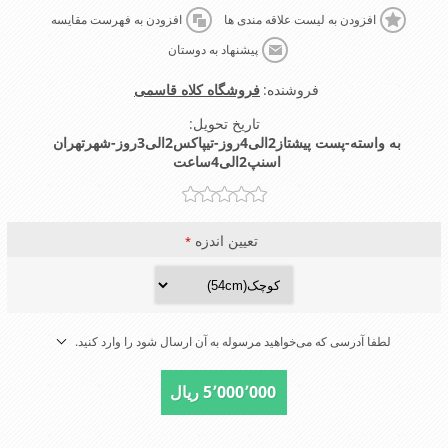
افزودن به لیست علاقه مندی ها
افزودن به فهرست مقایسه
پیشنهاد به دوستان
فروشنده:
فروشگاه کلاه قاسمی
تاریخ تحویل:
به واسته-پست پیشتاز2الی4روز-تیپاکس2الی3روز-شهرتهران
اسنپ2الی4ساعت
تعیین اندزه
*
لطفا آدرسی که می‌خواهید مرسوله به آن ارسال شود را وارد کنید.
5٬000٬000 ریال