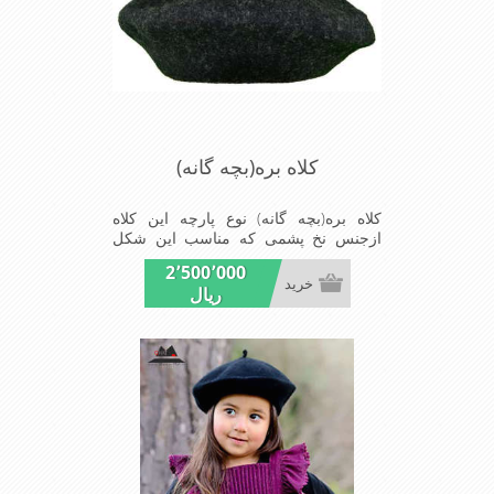
کلاه بره(بچه گانه)
کلاه بره(بچه گانه) نوع پارچه این کلاه
ازجنس نخ پشمی که مناسب این شکل
ازکلاه است شیک ومناسب بچه های خوش
2٬500٬000
پوش جنس عالی,بافتی
خرید
ریال
مناسب,سبکی,خوش فرمی
ازدیگرخصوصیات این کلاه بره می باشند