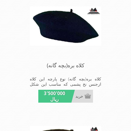
کلاه بره(بچه گانه)
کلاه بره(بچه گانه) نوع پارچه این کلاه
ازجنس نخ پشمی که مناسب این شکل
ازکلاه است شیک ومناسب بچه های خوش
3٬500٬000
پوش جنس عالی,بافتی
خرید
ریال
مناسب,سبکی,خوش فرمی
ازدیگرخصوصیات این کلاه بره می باشند