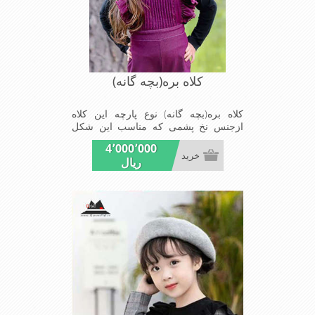
کلاه بره(بچه گانه)
کلاه بره(بچه گانه) نوع پارچه این کلاه
ازجنس نخ پشمی که مناسب این شکل
ازکلاه است شیک ومناسب بچه های خوش
4٬000٬000
پوش جنس عالی,بافتی
خرید
ریال
مناسب,سبکی,خوش فرمی
ازدیگرخصوصیات این کلاه بره می باشند