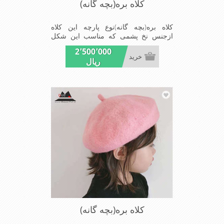
کلاه بره(بچه گانه)
کلاه بره(بچه گانه)نوع پارچه این کلاه
ازجنس نخ پشمی که مناسب این شکل
ازکلاه است شیک ومناسب بچه های خوش
2٬500٬000
پوش جنس عالی,بافتی
خرید
ریال
مناسب,سبکی,خوش فرمی
ازدیگرخصوصیات این کلاه بره می باشند
کلاه بره(بچه گانه)