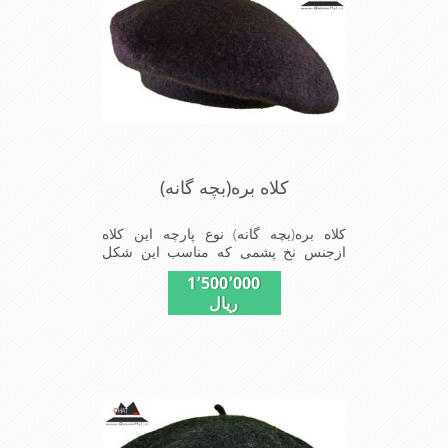
کلاه بره(بچه گانه)
کلاه بره(بچه گانه) نوع پارچه این کلاه
ازجنس نخ پشمی که مناسب این شکل
ازکلاه است شیک ومناسب بچه های خوش
1٬500٬000
پوش جنس عالی,بافتی
ریال
مناسب,سبکی,خوش فرمی
ازدیگرخصوصیات این کلاه بره می باشند