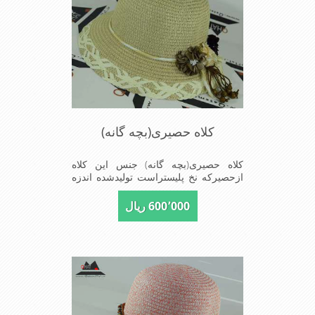
کلاه حصیری(بچه گانه)
کلاه حصیری(بچه گانه) جنس این کلاه
ازحصیرکه نخ پلیستراست تولیدشده اندزه
نقاب7سانتیمتراست سایزکلاه52است این
کلاه مخصوص دختربچه های شیک پوش
600٬000 ریال
است سبک ودارای لبه های بلند برای جلو
گیری بیشترازتابش نور خورشیدبرصورت
می باشدmade in China