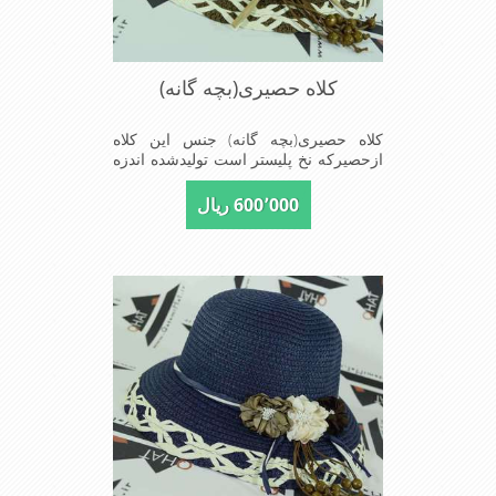
کلاه حصیری(بچه گانه)
کلاه حصیری(بچه گانه) جنس این کلاه
ازحصیرکه نخ پلیستر است تولیدشده اندزه
نقاب7 سانتیمتراست سایزکلاه52است این
کلاه مخصوص دختربچه های شیک پوش
600٬000 ریال
است سبک ودارای لبه های بلند برای جلو
گیری بیشترازتابش نور خورشیدبرصورت
می باشدmade in China