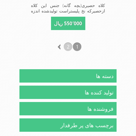
کلاه حصیری(بچه گانه) جنس این کلاه
ازحصیرکه نخ پلیستراست تولیدشده اندزه
نقاب7سانتیمتراست سایزکلاه52است این
کلاه مخصوص دختربچه های شیک پوش
550٬000 ریال
است سبک ودارای لبه های بلند برای جلو
گیری بیشترازتابش نور خورشیدبرصورت
می باشدmade in China
2
1
دسته ها
تولید کننده ها
فروشنده ها
برچسب های پر طرفدار