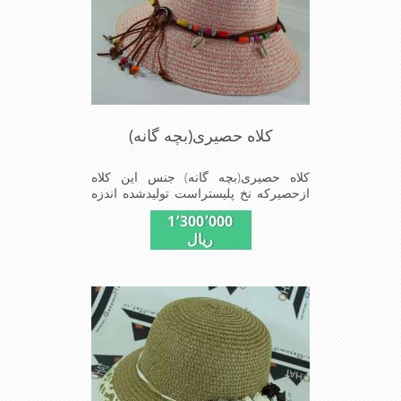
کلاه حصیری(بچه گانه)
کلاه حصیری(بچه گانه) جنس این کلاه
ازحصیرکه نخ پلیستراست تولیدشده اندزه
نقاب7سانتیمتراست سایزکلاه53است این
1٬300٬000
کلاه مخصوص دختربچه های شیک پوش
ریال
است سبک ودارای لبه های بلند برای جلو
گیری بیشترازتابش نور خورشیدبرصورت
می باشدmade in China