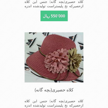
کلاه حصیری(بچه گانه) جنس این کلاه
ازحصیرکه نخ پلیستراست تولیدشده اندزه
نقاب7سانتیمتراست سایزکلاه52است این
کلاه مخصوص دختربچه های شیک پوش
550٬000 ریال
است سبک ودارای لبه های بلند برای جلو
گیری بیشترازتابش نور خورشیدبرصورت
می باشدmade in China
کلاه حصیری(بچه گانه)
کلاه حصیری(بچه گانه) جنس این کلاه
ازحصیرکه نخ پلیستراست تولیدشده اندزه