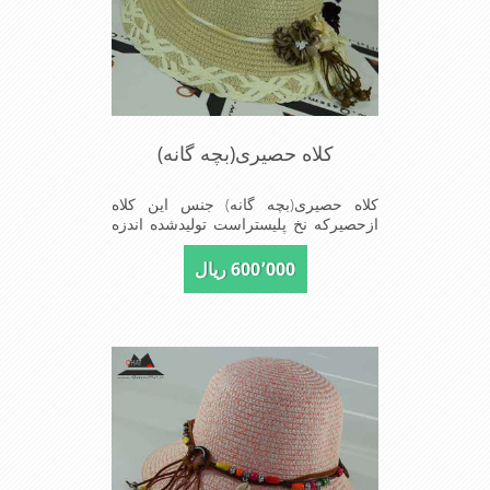
کلاه حصیری(بچه گانه)
کلاه حصیری(بچه گانه) جنس این کلاه
ازحصیرکه نخ پلیستراست تولیدشده اندزه
نقاب7سانتیمتراست سایزکلاه52است این
کلاه مخصوص دختربچه های شیک پوش
600٬000 ریال
است سبک ودارای لبه های بلند برای جلو
گیری بیشترازتابش نور خورشیدبرصورت
می باشدmade in China