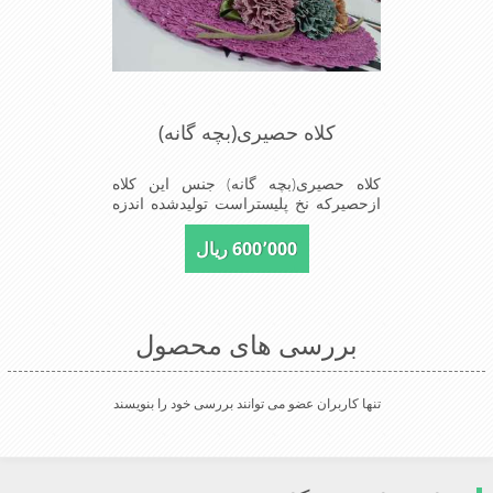
کلاه حصیری(بچه گانه)
کلاه حصیری(بچه گانه) جنس این کلاه
ازحصیرکه نخ پلیستراست تولیدشده اندزه
نقاب7سانتیمتراست سایزکلاه50است این
کلاه مخصوص دختربچه های شیک پوش
600٬000 ریال
است سبک ودارای لبه های بلند برای جلو
گیری بیشترازتابش نور خورشیدبرصورت
می باشدmade in China
بررسی های محصول
تنها کاربران عضو می توانند بررسی خود را بنویسند