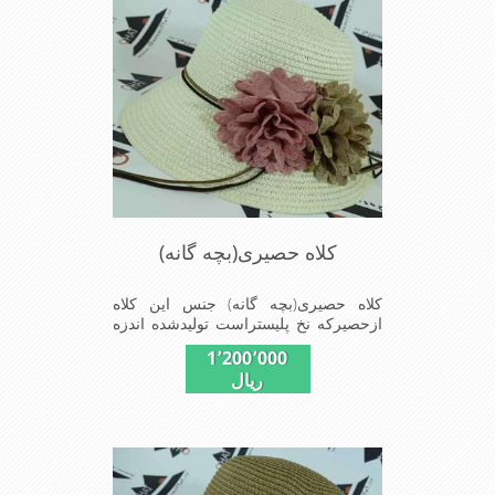
کلاه حصیری(بچه گانه)
کلاه حصیری(بچه گانه) جنس این کلاه
ازحصیرکه نخ پلیستراست تولیدشده اندزه
نقاب7سانتیمتراست سایزکلاه52است این
1٬200٬000
کلاه مخصوص دختربچه های شیک پوش
ریال
است سبک ودارای لبه های بلند برای جلو
گیری بیشترازتابش نور خورشیدبرصورت
می باشدmade in China