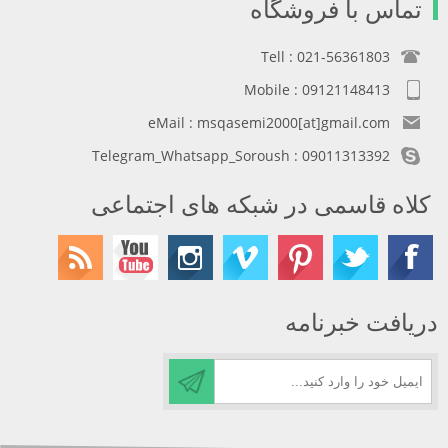
تماس با فروشگاه
Tell : 021-56361803
Mobile : 09121148413
eMail : msqasemi2000[at]gmail.com
Telegram_Whatsapp_Soroush : 09011313392
کلاه قاسمی در شبکه های اجتماعی
دریافت خبرنامه