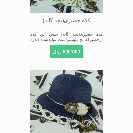
کلاه حصیری(بچه گانه)
کلاه حصیری(بچه گانه) جنس این کلاه
ازحصیرکه نخ پلیستراست تولیدشده اندزه
نقاب7سانتیمتراست سایزکلاه52است این
کلاه مخصوص دختربچه های شیک پوش
600٬000 ریال
است سبک ودارای لبه های بلند برای جلو
گیری بیشترازتابش نور خورشیدبرصورت
می باشدmade in China