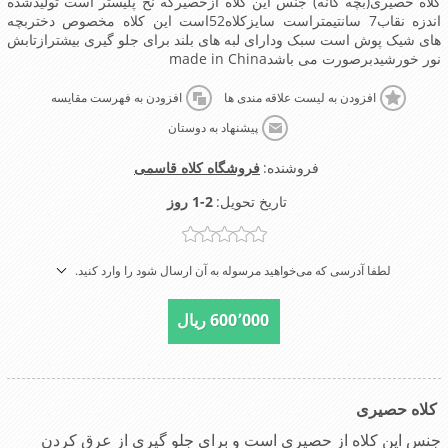
کلاه حصیری(بچه گانه) جنس این کلاه ازحصیرکه نخ پلیستر است تولیدشده
اندزه نقاب7 سانتیمتراست سایزکلاه52است این کلاه مخصوص دختربچه
های شیک پوش است سبک ودارای لبه های بلند برای جلو گیری بیشترازتابش
نور خورشیدبرصورت می باشدmade in China
افزودن به لیست علاقه مندی ها
افزودن به فهرست مقایسه
پیشنهاد به دوستان
فروشنده:
فروشگاه کلاه قاسمی
تاریخ تحویل:
1-2 روز
لطفا آدرسی که می‌خواهید مرسوله به آن ارسال شود را وارد کنید.
600٬000 ریال
کلاه حصیری
جنس این کلاه از حصیری است و برای جلو گیری از عرق کردن