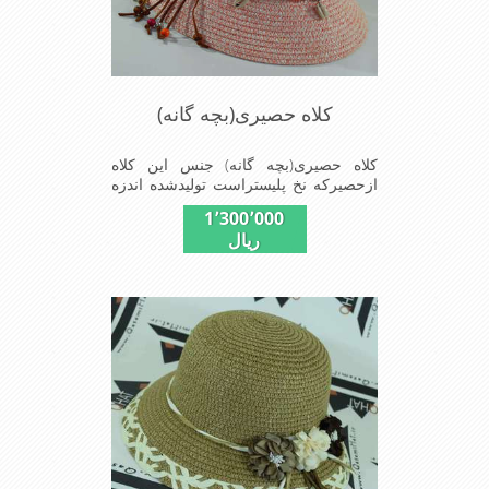
کلاه حصیری(بچه گانه)
کلاه حصیری(بچه گانه) جنس این کلاه
ازحصیرکه نخ پلیستراست تولیدشده اندزه
نقاب7سانتیمتراست سایزکلاه53است این
1٬300٬000
کلاه مخصوص دختربچه های شیک پوش
ریال
است سبک ودارای لبه های بلند برای جلو
گیری بیشترازتابش نور خورشیدبرصورت
می باشدmade in China