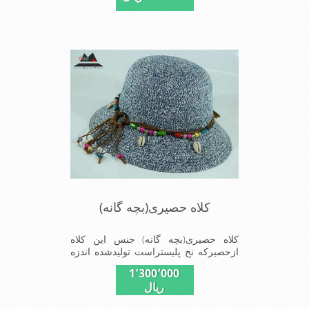
است سبک ودارای لبه های بلند برای جلو
گیری بیشترازتابش نور خورشیدبرصورت
می باشدmade in China
کلاه حصیری(بچه گانه)
کلاه حصیری(بچه گانه) جنس این کلاه
ازحصیرکه نخ پلیستراست تولیدشده اندزه
نقاب7سانتیمتراست سایزکلاه53است این
1٬300٬000
کلاه مخصوص دختربچه های شیک پوش
ریال
است سبک ودارای لبه های بلند برای جلو
گیری بیشترازتابش نور خورشیدبرصورت