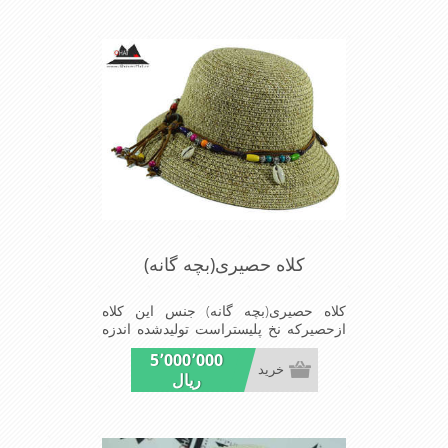
می باشدmade in China
کلاه حصیری(بچه گانه)
کلاه حصیری(بچه گانه) جنس این کلاه
ازحصیرکه نخ پلیستراست تولیدشده اندزه
نقاب7سانتیمتراست سایزکلاه53است این
5٬000٬000
کلاه مخصوص دختربچه های شیک پوش
خرید
ریال
است سبک ودارای لبه های بلند برای جلو
گیری بیشترازتابش نور خورشیدبرصورت
می باشدmade in China