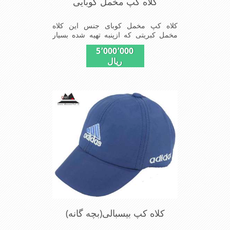
کلاه کپ مخمل کوبایی
کلاه کپ مخمل کوبای جنس این کلاه
مخمل کبریتی که ازپنبه تهیه شده بسیار
سبک و خوش فرم که بر روی سر به طور
5٬000٬000
کامل می نشیند
ریال
کلاه کپ بیسبالی(بچه گانه)