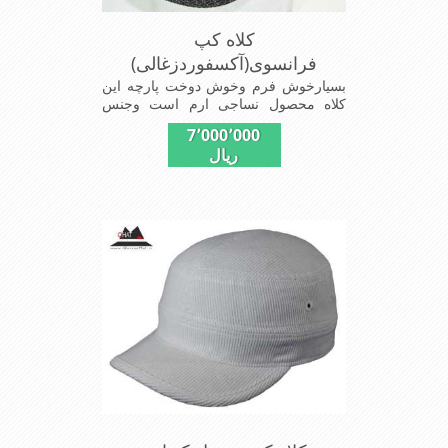
کلاه کپ
فرانسوی(آکسفوردزغالی)
بسیارخوش فرم وخوش دوخت پارچه این
کلاه محصول نساجی ارم است وجنس
پارچه این کلاه ضخامت پالتو رادارامی
7٬000٬000
باشدشیک ومدروزسبک و راحت
ریال