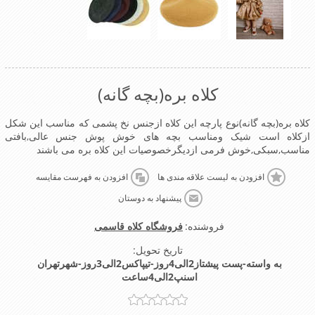
کلاه بره(بچه گانه)
کلاه بره(بچه گانه)نوع پارچه این کلاه ازجنس نخ پشمی که مناسب این شکل
ازکلاه است شیک ومناسب بچه های خوش پوش جنس عالی,بافتی
مناسب,سبکی,خوش فرمی ازدیگرخصوصیات این کلاه بره می باشند
افزودن به لیست علاقه مندی ها
افزودن به فهرست مقایسه
پیشنهاد به دوستان
فروشنده:
فروشگاه کلاه قاسمی
تاریخ تحویل:
به واسته-پست پیشتاز2الی4روز-تیپاکس2الی3روز-شهرتهران
اسنپ2الی4ساعت