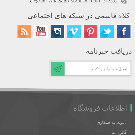
Telegram_Whatsapp_Soroush : 09011313392
کلاه قاسمی در شبکه های اجتماعی
دریافت خبرنامه
اطلاعات فروشگاه
دعوت به همکاری
گالری ما