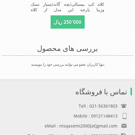
کلاه کپ بیسبالی(بچه گانه)بسیار سبک
وزیبا پارچه این مدل از کلاه
پلیستر(شمعی)است برای این مدل کلاه
ازبندگیرکه پشت کلاه نسب شده برای
250٬000 ریال
سایزاستفاده شده وازسایز45 -46-47-48-
49-50-51قابل استفاده است برای
مشخص شدن سایزبامتر پارچه ای
دورسررا متربگیریدودر
بررسی های محصول
کادرسایزبنویسیدmade in China
تنها کاربران عضو می توانند بررسی خود را بنویسند
تماس با فروشگاه
Tell : 021-56361803
Mobile : 09121148413
eMail : msqasemi2000[at]gmail.com