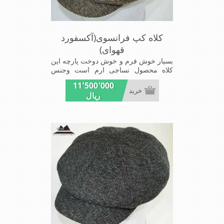
کلاه کپ فرانسوی(آکسفورد
قهوای)
بسیار خوش فرم و خوش دوخت پارچه این
کلاه محصول نساجی ارم است وجنس
پارچه این کلاه ضخامت پالتو رادارامی
11٬500٬000
باشد شیک و مد روز سبک و راحت
خرید
ریال