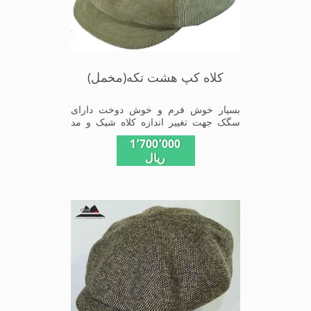
کلاه کپ هشت تکه(مخمل)
بسیار خوش فرم و خوش دوخت دارای
سگک جهت تغییر اندازه کلاه شیک و مد
روز سبک و راحت
1٬700٬000
ریال