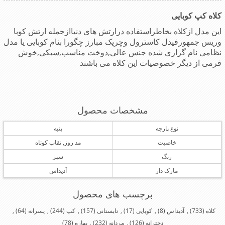
کلاه کپ کوبایی
این مدل ازکلاه بخاطراستفاده درارتش های دنیاازجمله ارتش کوبا
وریس جمهورفیدل کاسترول وچریک مبارز چگورا بنام کوبایی یا مدل
نظامی نام گزاری شده جنس عالی,دوخت مناسب,سبکی,خوش
فرمی از دیگر خصوصیات این کلاه می باشند
مشخصات محصول
نوع پارچه
پنبه
خاصیت
مد روز, نقاب کوتاه
رنگ
سبز
مارک دار
آدیداس
برچسب های محصول
کلاه
(733)
,
آدیداس
(8)
,
کوبایی
(17)
,
تابستانی
(157)
,
کپ
(244)
,
پسرانه
(64)
,
دخترانه
(126)
,
مردانه
(232)
,
بهاره
(78)