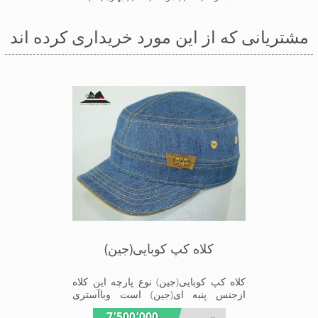
مشتریانی که از این مورد خریداری کرده اند
کلاه کپ کوبایی(جین)
کلاه کپ کوبایی(جین) نوع پارچه این کلاه
ازجنس پنبه ای(جین) است وباآستری
تترون چهارخانه پیراهن و نقاب کوتاه که
7٬500٬000