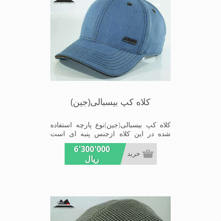
کلاه کپ بیسبالی(جین)
کلاه کپ بیسبالی(جین)نوع پارچه استفاده
شده در این کلاه ازجنس پنبه ای است
ونقاب که مناسب این شکل ازکلاه است
6٬300٬000
شیک و مناسب افراد خوش پوش جنس
خرید
ریال
عالی ,دوخت مناسب , سبکی, خوش فرمی
از دیگر خصوصیات این کلاه می باشند