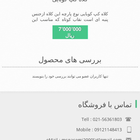
کلاه کپ کوبایی نوع پارچه این کلاه ازجنس
پنبه ای است نقاب کوتاه که مناسب این
شکل ازکلاه است شیک و مناسب افراد
7٬000٬000
خوش پوش جنس عالی ,دوخت
ریال
مناسب,سبکی,خوش فرمی از
دیگرخصوصیات این کلاه می باشند
بررسی های محصول
تنها کاربران عضو می توانند بررسی خود را بنویسند
تماس با فروشگاه
Tell : 021-56361803
Mobile : 09121148413
eMail : msqasemi2000[at]gmail.com