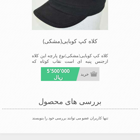
کلاه کپ کوبایی(مشکی)
کلاه کپ کوبایی(مشکی)نوع پارچه این کلاه
ازجنس پنبه ای است نقاب کوتاه که
مناسب این شکل ازکلاه است شیک
5٬500٬000
ومناسب افراد خوش پوش جنس
خرید
ریال
عالی,دوخت مناسب,سبکی,خوش فرمی
ازدیگرخصوصیات این کلاه می باشند
بررسی های محصول
تنها کاربران عضو می توانند بررسی خود را بنویسند