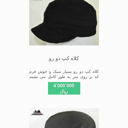
کلاه کپ دو رو
کلاه کپ دو رو بسیار سبک و خوش فرم
که بر روی سر به طور کامل می نشیند
دارای دو روی قابل استفاده از کلاه
4٬000٬000
ریال