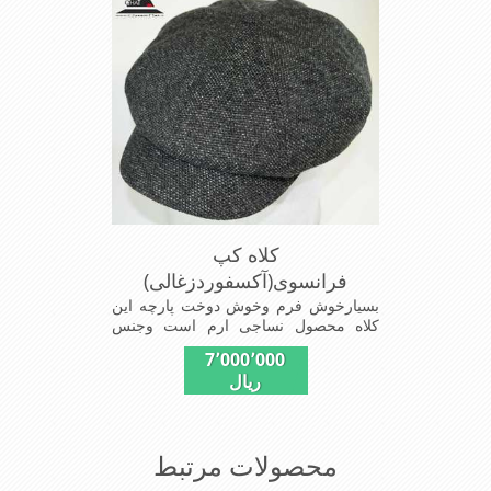
عالی,دوخت مناسب,سبکی,خوش فرمی از
دیگرخصوصیات این کلاه می باشندmade
in China
کلاه کپ
فرانسوی(آکسفوردزغالی)
بسیارخوش فرم وخوش دوخت پارچه این
کلاه محصول نساجی ارم است وجنس
پارچه این کلاه ضخامت پالتو رادارامی
7٬000٬000
باشدشیک ومدروزسبک و راحت
ریال
محصولات مرتبط