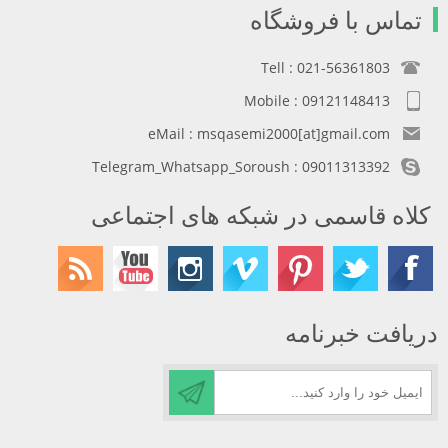
تماس با فروشگاه
Tell : 021-56361803
Mobile : 09121148413
eMail : msqasemi2000[at]gmail.com
Telegram_Whatsapp_Soroush : 09011313392
کلاه قاسمی در شبکه های اجتماعی
دریافت خبرنامه