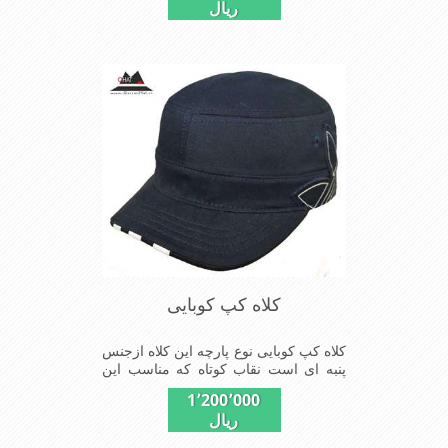
ریال
کلاه(جلووپشت) بخاطرحرکت
بهترهواازطوری استفاده شده که گرمای
کمتری درروزهای گرم سال روی سرحس
شود شیک و مناسب افراد خوش پوش
جنس عالی ,دوخت مناسب , سبکی, خوش
فرمی از دیگر خصوصیات این کلاه می
باشندmade in China
کلاه کپ کوبایی
کلاه کپ کوبایی نوع پارچه این کلاه ازجنس
پنبه ای است نقاب کوتاه که مناسب این
شکل ازکلاه است شیک و مناسب افراد
1٬200٬000
خوش پوش جنس عالی ,دوخت
ریال
مناسب,سبکی,خوش فرمی از
دیگرخصوصیات این کلاه می باشند