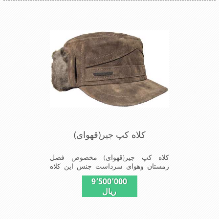
کلاه کپ جیر(قهوای)
کلاه کپ جیر(قهوای) مخصوص فصل
زمستان وهوای سرداست جنس این کلاه
ازجیر مصنوی تهیه شده است وآستری آن
9٬500٬000
ازجنس پولش(خزمصنویی)است این کلاه
ریال
بسیار شیک و زیبا می باشد دارای گوش
گیر می باشد و به همین دلیل به راحتی در
سوزهای سرد زمستانی تمامی سر و پشت
گردن رو گرم نگاه می دارد