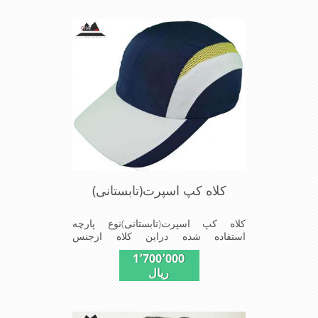
کلاه کپ اسپرت(تابستانی)
کلاه کپ اسپرت(تابستانی)نوع پارچه
استفاده شده دراین کلاه ازجنس
پلیستراست ونقاب که مناسب این شکل
1٬700٬000
ازکلاه است ودوقسمت پهلوی این
ریال
کلاه(ترک های پهلوی)بخاطرحرکت
بهترهواازطوری استفاده شده که گرمای
کمتری درروزهای گرم سال روی سرحس
شودشیک ومناسب افرادخوش پوش جنس