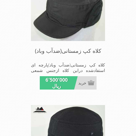
کلاه کپ زمستانی(ضدآب وباد)
کلاه کپ زمستانی(ضدآب وباد)پارچه ای
استفادشده دراین کلاه ازجنس شمعی
تولیدژاپن که ضدآب وباد=
6٬500٬000
(Waterproof)است ازجنس شمعی برای
خرید
ریال
دوخت کاپشن بارانی استفاده می
شودشیک ومناسب افرادخوش پوش جنس
عالی,دوخت مناسب,سبکی, خوش فرمی
ازدیگرخصوصیات این کلاه می باشند