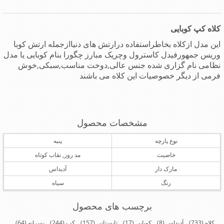
کلاه کپ کوبایی
این مدل ازکلاه بخاطراستفاده درارتش های دنیاازجمله ارتش کوبا
وریس جمهورفیدل کاسترول وچریک مبارز چگورا بنام کوبایی یا مدل
نظامی نام گزاری شده جنس عالی,دوخت مناسب,سبکی,خوش
فرمی از دیگر خصوصیات این کلاه می باشند
مشخصات محصول
نوع پارچه
پنبه
خاصیت
مد روز, نقاب کوتاه
مارک دار
آدیداس
رنگ
سیاه
برچسب های محصول
کلاه
(733)
,
آدیداس
(8)
,
کوبایی
(17)
,
تابستانی
(157)
,
کپ
(244)
,
پسرانه
(64)
,