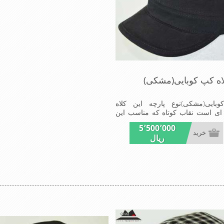
اه کپ کوبایی(مشکی)
بایی(مشکی)نوع پارچه این کلاه
 ای است نقاب کوتاه که مناسب این
ه است شیک ومناسب افراد خوش
5٬500٬000
عالی,دوخت مناسب,سبکی,خوش
خرید
ریال
خصوصیات این کلاه می باشند