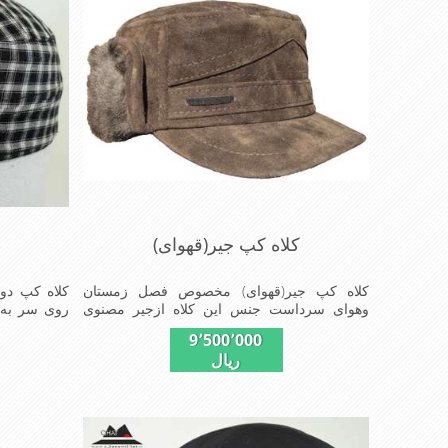
کلاه کپ جیر(قهوای)
کلاه کپ جیر(قهوای) مخصوص فصل زمستان
کلاه کپ دو
وهوای سرداست جنس این کلاه ازجیر مصنوی
روی سر به 
تهیه شده است وآستری آن ازجنس
قابل استفاده
9٬500٬000
پولش(خزمصنویی)است این کلاه بسیار شیک و زیبا
ریال
می باشد دارای گوش گیر می باشد و به همین
دلیل به راحتی در سوزهای سرد زمستانی تمامی
سر و پشت گردن رو گرم نگاه می دارد