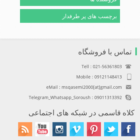
برچسب های پر طرفدار
تماس با فروشگاه
Tell : 021-56361803
Mobile : 09121148413
eMail : msqasemi2000[at]gmail.com
Telegram_Whatsapp_Soroush : 09011313392
کلاه قاسمی در شبکه های اجتماعی