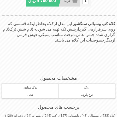
5٬700٬000 ریال
خرید
این مدل ازکلاه بخاطراینکه قسمتی که
کلاه کپ بیسبالی سنگشور
روی سرقرارمی گیردازشش تکه تهیه می شودبه (نام شش ترک)نام
گزاری شده جنس عالی,دوخت مناسب,سبکی,خوش فرمی
ازدیگرخصوصیات این کلاه می باشند
مشخصات محصول
رنگ
نوک مدادی
نوع پارچه
نخی
برچسب های محصول
کلاه
(733)
,
بیسبالی
(43)
,
تابستانی
(157)
,
کپ
(244)
,
پسرانه
(64)
,
دخترانه
(126)
,