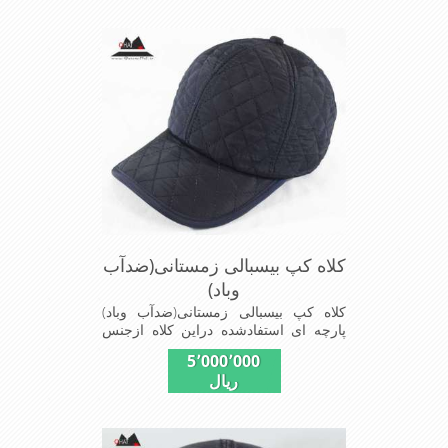
استفاده است ونقاب که مناسب این شکل
ازکلاه است شیک و مناسب افراد خوش
پوش جنس عالی,دوخت
مناسب,سبکی,خوش فرمی
ازدیگرخصوصیات این کلاه می باشندmade
in China
کلاه کپ بیسبالی زمستانی(ضدآب
وباد)
کلاه کپ بیسبالی زمستانی(ضدآب وباد)
پارچه ای استفادشده دراین کلاه ازجنس
شمعی که ضدآب وباد=(Waterproof)است
5٬000٬000
ازجنس شمعی برای دوخت کاپشن بارانی
ریال
استفاده می شودبا آستر ضخیم که مناسب
زمستان است این کلاه با بند تنظیم از
سایز56الی60 قابل استفاده است شیک
ومناسب افرادخوش پوش جنس