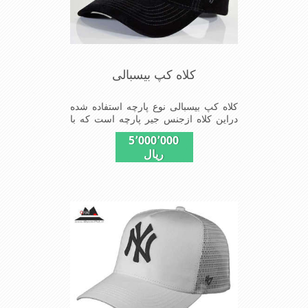
کلاه کپ بیسبالی
کلاه کپ بیسبالی نوع پارچه استفاده شده
دراین کلاه ازجنس جیر پارچه است که با
بندگیرپشت کلاه ازسایز57الی59قابل
5٬000٬000
استفاده است ونقاب که مناسب این شکل
ریال
ازکلاه است شیک و مناسب افراد خوش
پوش جنس عالی,دوخت
مناسب,سبکی,خوش فرمی
ازدیگرخصوصیات این کلاه می باشندmade
in china