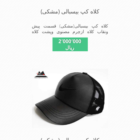
کلاه کپ بیسبالی (مشکی)
کلاه کپ بیسبالی(مشکی) قسمت پیش
ونقاب کلاه ازچرم مصنوی وپشت کلاه
ازپارچه توری دوخته شداین مدل کلاه در
2٬000٬000
سایز-55-56-57-58-59-قابل استفاده
ریال
است شیک و مناسب افراد خوش پوش
جنس عالی ,دوخت مناسب , سبکی, خوش
فرمی از دیگر خصوصیات این کلاه می
باشند