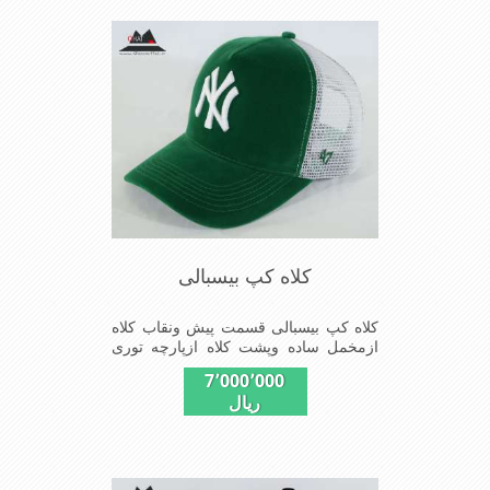
کلاه کپ بیسبالی
کلاه کپ بیسبالی قسمت پیش ونقاب کلاه
ازمخمل ساده وپشت کلاه ازپارچه توری
دوخته شدکه با بندگیرپشت کلاه
7٬000٬000
ازسایز-56الی60-قابل استفاده است شیک
ریال
و مناسب افراد خوش پوش جنس عالی
,دوخت مناسب , سبکی, خوش فرمی از
دیگر خصوصیات این کلاه می باشندmade
in chaina