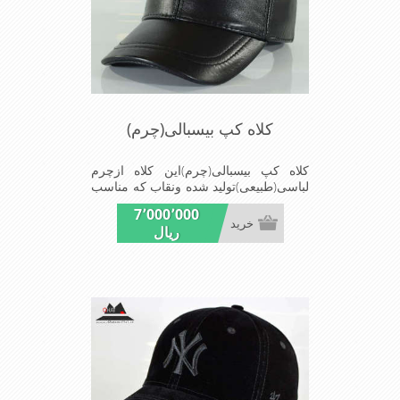
کلاه کپ بیسبالی(چرم)
کلاه کپ بیسبالی(چرم)این کلاه ازچرم
لباسی(طبیعی)تولید شده ونقاب که مناسب
این شکل ازکلاه است شیک ومناسب افراد
7٬000٬000
خوش پوش جنس عالی,دوخت
خرید
ریال
مناسب,سبکی,خوش فرمی از
دیگرخصوصیات این کلاه می باشد