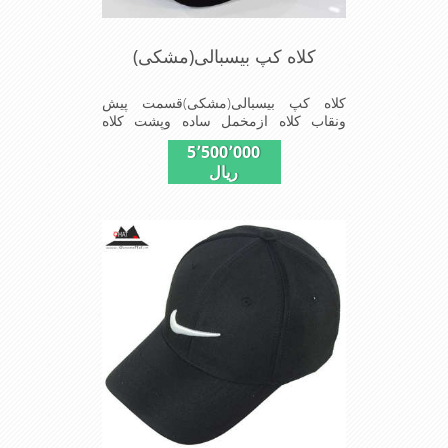
کلاه کپ بیسبالی(مشکی)
کلاه کپ بیسبالی(مشکی)قسمت پیش
ونقاب کلاه ازمخمل ساده وپشت کلاه
ازپارچه توری دوخته شدکه با بندگیرپشت
5٬500٬000
کلاه ازسایز-56الی60-قابل استفاده است
ریال
شیک و مناسب افراد خوش پوش جنس
عالی ,دوخت مناسب , سبکی, خوش فرمی
از دیگر خصوصیات این کلاه می
باشندmade in chaina