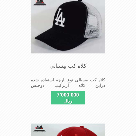
کلاه کپ بیسبالی
کلاه کپ بیسبالی نوع پارچه استفاده شده
دراین کلاه ازترکیب دوجنس
کتان(پنبه)وپلیستراست که با بندگیرپشت
7٬000٬000
کلاه ازسایز56الی60قابل استفاده است
ریال
ونقاب که مناسب این شکل ازکلاه است
شیک و مناسب افراد خوش پوش جنس
عالی,دوخت مناسب,سبکی,خوش فرمی
ازدیگرخصوصیات این کلاه می باشندmade
in chaina