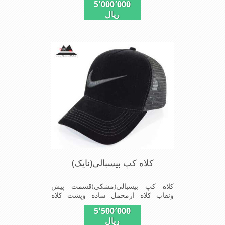
5٬000٬000
استفاده است ونقاب که مناسب این شکل
ریال
ازکلاه است شیک و مناسب افراد خوش
پوش جنس عالی,دوخت
مناسب,سبکی,خوش فرمی
ازدیگرخصوصیات این کلاه می باشندmade
in Korea
کلاه کپ بیسبالی(نایک)
کلاه کپ بیسبالی(مشکی)قسمت پیش
ونقاب کلاه ازمخمل ساده وپشت کلاه
ازپارچه توری دوخته شدکه با بندگیرپشت
5٬500٬000
کلاه ازسایز-56الی60-قابل استفاده است
ریال
شیک و مناسب افراد خوش پوش جنس