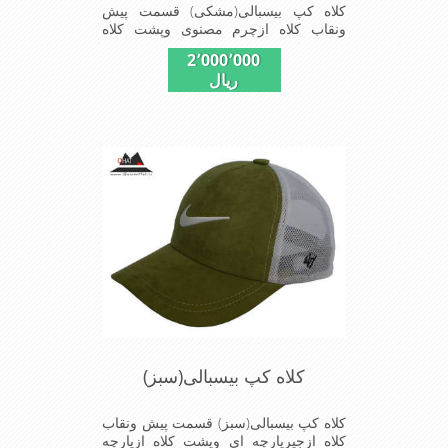
کلاه کپ بیسبالی(مشکی) قسمت پیش
ونقاب کلاه ازچرم مصنوی وپشت کلاه
ازپارچه توری دوخته شداین مدل کلاه در
2٬000٬000
سایز-55-56-57-58-59-قابل استفاده
ریال
است شیک و مناسب افراد خوش پوش
جنس عالی ,دوخت مناسب , سبکی, خوش
فرمی از دیگر خصوصیات این کلاه می
باشند
کلاه کپ بیسبالی(سبز)
کلاه کپ بیسبالی(سبز) قسمت پیش ونقاب
کلاه ازجیرپارچه ای وپشت کلاه ازپارچه