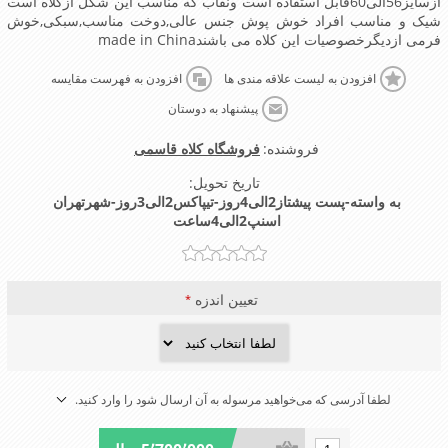
ازسایز56الی60قابل استفاده است ونقاب که مناسب این شکل ازکلاه است
شیک و مناسب افراد خوش پوش جنس عالی,دوخت مناسب,سبکی,خوش
فرمی ازدیگرخصوصیات این کلاه می باشندmade in China
افزودن به لیست علاقه مندی ها
افزودن به فهرست مقایسه
پیشنهاد به دوستان
فروشنده:
فروشگاه کلاه قاسمی
تاریخ تحویل:
به واسته-پست پیشتاز2الی4روز-تیپاکس2الی3روز-شهرتهران
اسنپ2الی4ساعت
تعیین اندزه
*
لطفا آدرسی که می‌خواهید مرسوله به آن ارسال شود را وارد کنید.