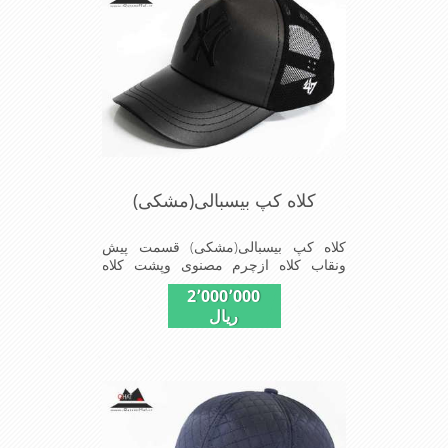
کلاه کپ بیسبالی(مشکی)
کلاه کپ بیسبالی(مشکی) قسمت پیش
ونقاب کلاه ازچرم مصنوی وپشت کلاه
ازپارچه توری دوخته شداین مدل کلاه در
2٬000٬000
سایز-55-56-57-58-59-قابل استفاده
ریال
است شیک و مناسب افراد خوش پوش
جنس عالی ,دوخت مناسب , سبکی, خوش
فرمی از دیگر خصوصیات این کلاه می
باشند