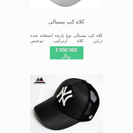
کلاه کپ بیسبالی
کلاه کپ بیسبالی نوع پارچه استفاده شده
دراین کلاه ازترکیب دوجنس
کتان(پنبه)وپلیستراست که با بندگیرپشت
5٬000٬000
کلاه ازسایز56الی60قابل استفاده است
ریال
ونقاب که مناسب این شکل ازکلاه است
شیک و مناسب افراد خوش پوش جنس
عالی,دوخت مناسب,سبکی,خوش فرمی
ازدیگرخصوصیات این کلاه می باشندmade
in chaina