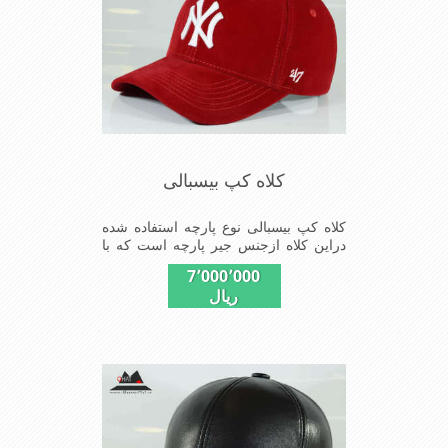
کلاه کپ بیسبالی
کلاه کپ بیسبالی نوع پارچه استفاده شده
دراین کلاه ازجنس جیر پارچه است که با
بندگیرپشت کلاه ازسایز57الی59قابل
7٬000٬000
استفاده است ونقاب که مناسب این شکل
ریال
ازکلاه است شیک و مناسب افراد خوش
پوش جنس عالی,دوخت
مناسب,سبکی,خوش فرمی
ازدیگرخصوصیات این کلاه می باشندmade
in china