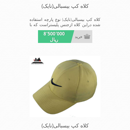
کلاه کپ بیسبالی(نایک)
کلاه کپ بیسبالی(نایک) نوع پارچه استفاده
شده دراین کلاه ازجنس پلیستراست که با
بندگیرپشت کلاه ازسایز57الی59قابل
8٬500٬000
استفاده است ونقاب که مناسب این شکل
خرید
ریال
ازکلاه است شیک و مناسب افراد خوش
پوش جنس عالی,دوخت
مناسب,سبکی,خوش فرمی
ازدیگرخصوصیات این کلاه می باشندmade
in China
کلاه کپ بیسبالی(نایک)