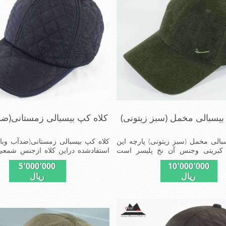
بیسبالی مخمل (سبز زیتونی)
کلاه کپ بیسبالی زمستانی(ضد
بالی مخمل (سبز زیتونی) پارچه این
کلاه کپ بیسبالی زمستانی(ضدآب وباد
 کبریتی وجنس آن نخ پلیسر است
استفادشده دراین کلاه ازجنس شمع
ستر مشکی تترون دوخته شده تا کلاه
وباد=(Waterproof)است از
5٬000٬000
10٬000٬000
داشته باشد این مدل کلاه با بندگیری
دوخت کاپشن بارانی استفاده می ش
ریال
ریال
که پشت کلاه دوخته شده در سایزهای 56-57-58-
ضخیم که مناسب زمستان است این کل
ستفاده است برای استفاده در تمام روز
تنظیم از سایز56الی60 قا
ت بسیار خوش رنگ و شیک خوش
ومناسب افرادخوش پوش جنس عا
ت پارچه مخمل لطیف
مناسب,سبکی, خوش فرمی ازدیگرخص
کلاه می باشند