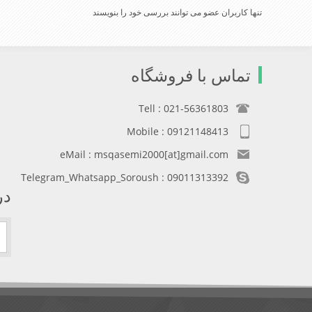
تنها کاربران عضو می توانند بررسی خود را بنویسند
تماس با فروشگاه
Tell : 021-56361803
Mobile : 09121148413
eMail : msqasemi2000[at]gmail.com
Telegram_Whatsapp_Soroush : 09011313392
در