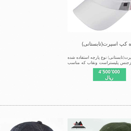
ه کپ اسپرت(تابستانی)
رت(تابستانی) نوع پارچه استفاده شده
 ازجنس پلیستراست ونقاب که مناسب
کلاه است ودوقسمت پهلوی این کلاه
4٬500٬000
هلوی)بخاطرحرکت بهترهواازطوری
ریال
ه که گرمای کمتری درروزهای گرم
رحس شود شیک و مناسب افراد
نس عالی ,دوخت مناسب , سبکی,
از دیگر خصوصیات این کلاه می