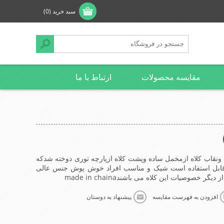
سبد خرید
(0)
مقایسه محصولات
ارتباط با ما
قاب کلاه ازمخمل ساده وپشت کلاه ازپارچه توری دوخته شدکه
 بندگیرپشت کلاه ازسایز-56الی60-قابل استفاده است شیک و مناسب افراد خوش پوش جنس عالی
صوصیات این کلاه می باشندmade in chaina
افزودن به فهرست مقایسه
پیشنهاد به دوستان