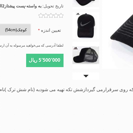
تاریخ تحویل:
به واسته-پست پیشتاز2الی4روز-تیپاکس2الی3روز-شهرتهران اسنپ2الی4ساعت
تعیین اندزه
*
لطفا آدرسی که می‌خواهید مرسوله به آن ارسا
5٬500٬000 ریال
ی که روی سرقرارمی گیردازشش تکه تهیه می شودبه (نام شش ترک )