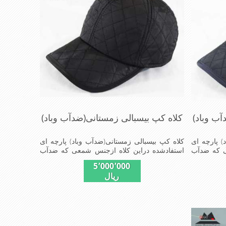
آب وباد)
کلاه کپ بیسبالی زمستانی(ضدآب وباد)
) پارچه ای
کلاه کپ بیسبالی زمستانی(ضدآب وباد) پارچه ای
ی که ضدآب
استفادشده دراین کلاه ازجنس شمعی که ضدآب
جنس شمعی برای
وباد=(Waterproof)است ازجنس شمعی برای
5٬000٬000
ودبا آستر
دوخت کاپشن بارانی استفاده می شودبا آستر
ریال
اه با بند
ضخیم که مناسب زمستان است این کلاه با بند
بل استفاده است شیک
تنظیم از سایز56الی60 قابل استفاده است شیک
لی,دوخت
ومناسب افرادخوش پوش جنس عالی,دوخت
وصیات این
مناسب,سبکی, خوش فرمی ازدیگرخصوصیات این
کلاه می باشند