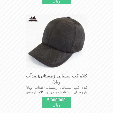
ریال
استفاده می شودبا آستر ضخیم که مناسب
زمستان است این کلاه با بند تنظیم از
سایز56الی60 قابل استفاده است شیک
ومناسب افرادخوش پوش جنس
عالی,دوخت مناسب,سبکی, خوش فرمی
ازدیگرخصوصیات این کلاه می باشند
کلاه کپ بیسبالی زمستانی(ضدآب
وباد)
کلاه کپ بیسبالی زمستانی(ضدآب وباد)
پارچه ای استفادشده دراین کلاه ازجنس
شمعی که ضدآب وباد=(Waterproof)است
5٬000٬000
ازجنس شمعی برای دوخت کاپشن بارانی
ریال
استفاده می شودبا آستر ضخیم که مناسب
زمستان است این کلاه با بند تنظیم از