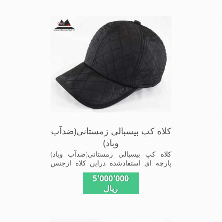
سایز56الی60 قابل استفاده است شیک
ومناسب افرادخوش پوش جنس
عالی,دوخت مناسب,سبکی, خوش فرمی
ازدیگرخصوصیات این کلاه می باشند
کلاه کپ بیسبالی زمستانی(ضدآب
وباد)
کلاه کپ بیسبالی زمستانی(ضدآب وباد)
پارچه ای استفادشده دراین کلاه ازجنس
شمعی که ضدآب وباد=(Waterproof)است
5٬000٬000
ازجنس شمعی برای دوخت کاپشن بارانی
ریال
استفاده می شودبا آستر ضخیم که مناسب
زمستان است این کلاه با بند تنظیم از
سایز56الی60 قابل استفاده است شیک
ومناسب افرادخوش پوش جنس