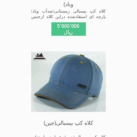
وباد)
کلاه کپ بیسبالی زمستانی(ضدآب وباد)
پارچه ای استفادشده دراین کلاه ازجنس
شمعی که ضدآب وباد=(Waterproof)است
5٬000٬000
ازجنس شمعی برای دوخت کاپشن بارانی
ریال
استفاده می شودبا آستر ضخیم که مناسب
زمستان است این کلاه با بند تنظیم از
سایز56الی60 قابل استفاده است شیک
ومناسب افرادخوش پوش جنس
عالی,دوخت مناسب,سبکی, خوش فرمی
ازدیگرخصوصیات این کلاه می باشند
کلاه کپ بیسبالی(جین)
کلاه کپ بیسبالی(جین)نوع پارچه استفاده