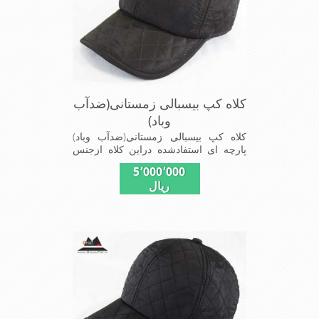
کلاه کپ بیسبالی زمستانی(ضدآب
وباد)
کلاه کپ بیسبالی زمستانی(ضدآب وباد)
پارچه ای استفادشده دراین کلاه ازجنس
شمعی که ضدآب وباد=(Waterproof)است
5٬000٬000
ازجنس شمعی برای دوخت کاپشن بارانی
ریال
استفاده می شودبا آستر ضخیم که مناسب
زمستان است این کلاه با بند تنظیم از
سایز56الی60 قابل استفاده است شیک
ومناسب افرادخوش پوش جنس
عالی,دوخت مناسب,سبکی, خوش فرمی
ازدیگرخصوصیات این کلاه می باشند