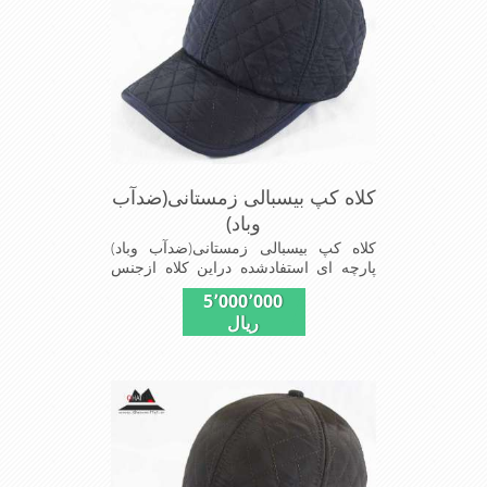
کلاه کپ بیسبالی زمستانی(ضدآب
وباد)
کلاه کپ بیسبالی زمستانی(ضدآب وباد)
پارچه ای استفادشده دراین کلاه ازجنس
شمعی که ضدآب وباد=(Waterproof)است
5٬000٬000
ازجنس شمعی برای دوخت کاپشن بارانی
ریال
استفاده می شودبا آستر ضخیم که مناسب
زمستان است این کلاه با بند تنظیم از
سایز56الی60 قابل استفاده است شیک
ومناسب افرادخوش پوش جنس
عالی,دوخت مناسب,سبکی, خوش فرمی
ازدیگرخصوصیات این کلاه می باشند