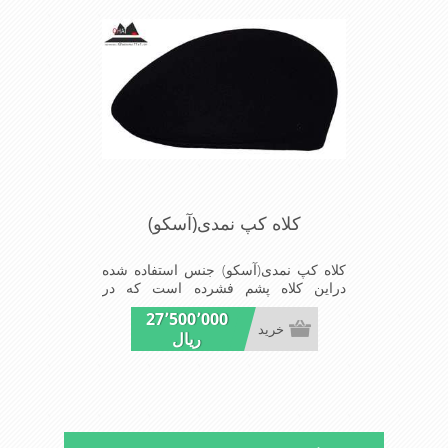
کلاه کپ نمدی(آسکو)
کلاه کپ نمدی(آسکو) جنس استفاده شده
دراین کلاه پشم فشرده است که در
سایزهای59-58-57-56-55-54 موجود
27٬500٬000
میباشد شیک ومناسب افرادخوش پوش
خرید
ریال
جنس عالی,سبکی,خوش فرمی از
دیگرخصوصیات این کلاه می باشند