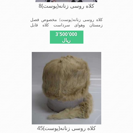
کلاه روسی زنانه(پوست)8
کلاه روسی زنانه(پوست) مخصوص فصل
زمستان وهوای سرداست کلاه قابل
استفاده درسایزهای 58-59می باشد(فری
3٬500٬000
سایز)وجنس این کلاه ازپوست طبیی(خَز)
ریال
تهیه شده است وآستری آن ازجنس ساتن
است این کلاه بسیار شیک و زیبا می
باشدبه همین دلیل به راحتی درسوزهای
سرد زمستانی تمامی سروپشت گردن رو
گرم نگاه می دارد
کلاه روسی زنانه(پوست)45