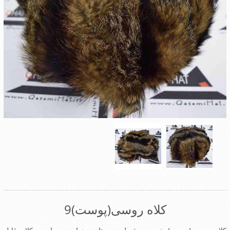
کلاه روسی(پوست)9