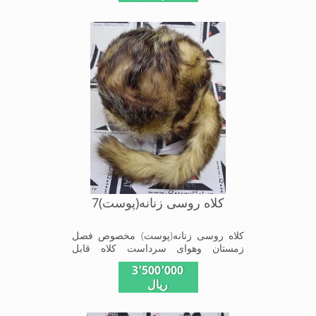
است این کلاه بسیار شیک و زیبا می
باشدبه همین دلیل به راحتی درسوزهای
سرد زمستانی تمامی سروپشت گردن رو
گرم نگاه می دارد
کلاه روسی زنانه(پوست)7
کلاه روسی زنانه(پوست) مخصوص فصل
زمستان وهوای سرداست کلاه قابل
استفاده درسایزهای 58-59می باشد(فری
3٬500٬000
سایز)وجنس این کلاه ازپوست طبیی(خَز)
ریال
تهیه شده است وآستری آن ازجنس ساتن
است این کلاه بسیار شیک و زیبا می
باشدبه همین دلیل به راحتی درسوزهای