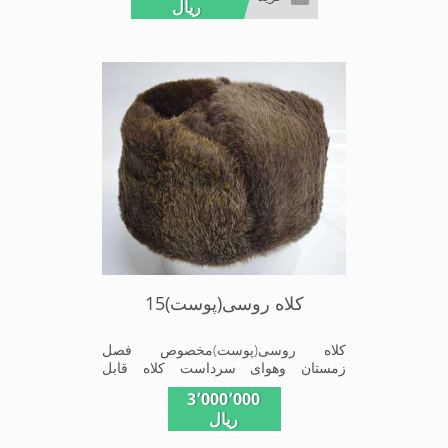
ریال
طبیی(خَز)تهیه شده است وآستری آن
ازجنس ساتن است این کلاه بسیارشیک
وزیبا می باشددارای گوش گیر می
باشدوبه همین دلیل به راحتی درسوزهای
سردزمستانی تمامی سروپشت گردن
روگرم نگاه می دارد
کلاه روسی(پوست)15
کلاه روسی(پوست)مخصوص فصل
زمستان وهوای سرداست کلاه قابل
استفاده درسایزهای58-59می باشد(فری
3٬000٬000
سایز)وجنس این کلاه ازپوست
ریال
طبیی(خَز)تهیه شده است وآستری آن
ازجنس ساتن است این کلاه بسیارشیک