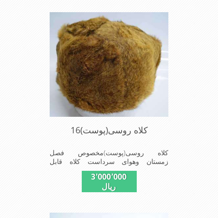
وزیبا می باشددارای گوش گیر می
باشدوبه همین دلیل به راحتی درسوزهای
سردزمستانی تمامی سروپشت گردن
روگرم نگاه می دارد
کلاه روسی(پوست)16
کلاه روسی(پوست)مخصوص فصل
زمستان وهوای سرداست کلاه قابل
استفاده درسایزهای58-59می باشد(فری
3٬000٬000
سایز)وجنس این کلاه ازپوست
ریال
طبیی(خَز)تهیه شده است وآستری آن
ازجنس ساتن است این کلاه بسیارشیک
وزیبا می باشددارای گوش گیر می
باشدوبه همین دلیل به راحتی درسوزهای