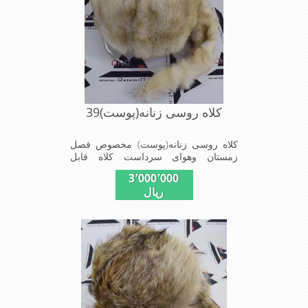
کلاه روسی زنانه(پوست)39
کلاه روسی زنانه(پوست) مخصوص فصل
زمستان وهوای سرداست کلاه قابل
استفاده درسایزهای 58-59می باشد(فری
3٬000٬000
سایز)وجنس این کلاه ازپوست طبیی(خَز)
ریال
تهیه شده است وآستری آن ازجنس ساتن
است این کلاه بسیار شیک و زیبا می
باشدبه همین دلیل به راحتی درسوزهای
سرد زمستانی تمامی سروپشت گردن رو
گرم نگاه می دارد