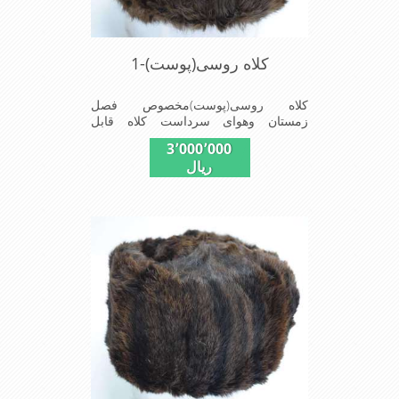
کلاه روسی(پوست)-1
کلاه روسی(پوست)مخصوص فصل
زمستان وهوای سرداست کلاه قابل
استفاده درسایزهای58-59می باشد(فری
3٬000٬000
سایز)وجنس این کلاه ازپوست
ریال
طبیی(خَز)تهیه شده است وآستری آن
ازجنس ساتن است این کلاه بسیارشیک
وزیبا می باشددارای گوش گیر می
باشدوبه همین دلیل به راحتی درسوزهای
سردزمستانی تمامی سروپشت گردن
روگرم نگاه می دارد