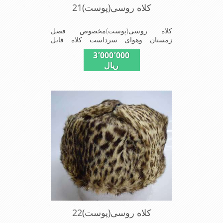
کلاه روسی(پوست)21
کلاه روسی(پوست)مخصوص فصل
زمستان وهوای سرداست کلاه قابل
استفاده درسایزهای 58-59می باشد(فری
3٬000٬000
سایز)وجنس این کلاه ازپوست طبیی(خَز)
ریال
تهیه شده است وآستری آن ازجنس ساتن
است این کلاه بسیارشیک وزیبا می
باشددارای گوش گیر می باشدوبه همین
دلیل به راحتی درسوزهای سردزمستانی
تمامی سروپشت گردن روگرم نگاه می
دارد
کلاه روسی(پوست)22