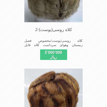
کلاه روسی(پوست)-2
کلاه روسی(پوست)مخصوص فصل
زمستان وهوای سرداست کلاه قابل
استفاده درسایزهای58-59می باشد(فری
3٬000٬000
سایز)وجنس این کلاه ازپوست
ریال
طبیی(خَز)تهیه شده است وآستری آن
ازجنس ساتن است این کلاه بسیارشیک
وزیبا می باشددارای گوش گیر می
باشدوبه همین دلیل به راحتی درسوزهای
سردزمستانی تمامی سروپشت گردن
روگرم نگاه می دارد