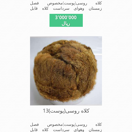
کلاه روسی(پوست)مخصوص فصل
زمستان وهوای سرداست کلاه قابل
استفاده درسایزهای58-59می باشد(فری
3٬000٬000
سایز)وجنس این کلاه ازپوست
ریال
طبیی(خَز)تهیه شده است وآستری آن
ازجنس ساتن است این کلاه بسیارشیک
وزیبا می باشددارای گوش گیر می
باشدوبه همین دلیل به راحتی درسوزهای
سردزمستانی تمامی سروپشت گردن
روگرم نگاه می دارد
کلاه روسی(پوست)13
کلاه روسی(پوست)مخصوص فصل
زمستان وهوای سرداست کلاه قابل