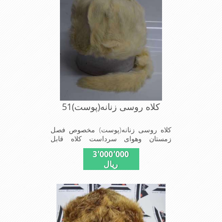
کلاه روسی زنانه(پوست)51
کلاه روسی زنانه(پوست) مخصوص فصل
زمستان وهوای سرداست کلاه قابل
استفاده درسایزهای 58-59می باشد(فری
3٬000٬000
سایز)وجنس این کلاه ازپوست طبیی(خَز)
ریال
تهیه شده است وآستری آن ازجنس ساتن
است این کلاه بسیار شیک و زیبا می
باشدبه همین دلیل به راحتی درسوزهای
سرد زمستانی تمامی سروپشت گردن رو
گرم نگاه می دارد