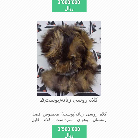
3٬000٬000
سایز)وجنس این کلاه ازپوست طبیی(خَز)
ریال
تهیه شده است وآستری آن ازجنس ساتن
است این کلاه بسیار شیک و زیبا می
باشدبه همین دلیل به راحتی درسوزهای
سرد زمستانی تمامی سروپشت گردن رو
گرم نگاه می دارد
کلاه روسی زنانه(پوست)2
کلاه روسی زنانه(پوست) مخصوص فصل
زمستان وهوای سرداست کلاه قابل
استفاده درسایزهای 58-59می باشد(فری
3٬500٬000
سایز)وجنس این کلاه ازپوست طبیی(خَز)
ریال
تهیه شده است وآستری آن ازجنس ساتن