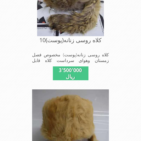
کلاه روسی زنانه(پوست)10
کلاه روسی زنانه(پوست) مخصوص فصل
زمستان وهوای سرداست کلاه قابل
استفاده درسایزهای 58-59می باشد(فری
3٬500٬000
سایز)وجنس این کلاه ازپوست طبیی(خَز)
ریال
تهیه شده است وآستری آن ازجنس ساتن
است این کلاه بسیار شیک و زیبا می
باشدبه همین دلیل به راحتی درسوزهای
سرد زمستانی تمامی سروپشت گردن رو
گرم نگاه می دارد