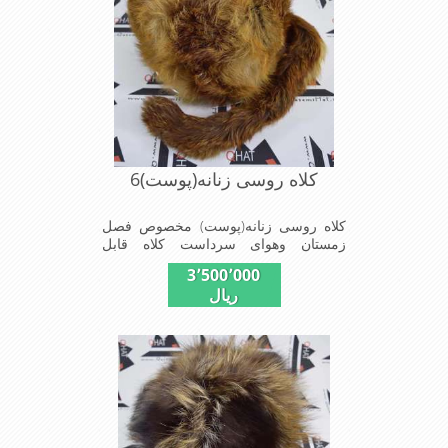
کلاه روسی زنانه(پوست)6
کلاه روسی زنانه(پوست) مخصوص فصل
زمستان وهوای سرداست کلاه قابل
استفاده درسایزهای 58-59می باشد(فری
3٬500٬000
سایز)وجنس این کلاه ازپوست طبیی(خَز)
ریال
تهیه شده است وآستری آن ازجنس ساتن
است این کلاه بسیار شیک و زیبا می
باشدبه همین دلیل به راحتی درسوزهای
سرد زمستانی تمامی سروپشت گردن رو
گرم نگاه می دارد