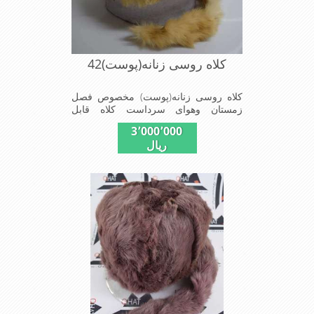
کلاه روسی زنانه(پوست)42
کلاه روسی زنانه(پوست) مخصوص فصل
زمستان وهوای سرداست کلاه قابل
استفاده درسایزهای 58-59می باشد(فری
3٬000٬000
سایز)وجنس این کلاه ازپوست طبیی(خَز)
ریال
تهیه شده است وآستری آن ازجنس ساتن
است این کلاه بسیار شیک و زیبا می
باشدبه همین دلیل به راحتی درسوزهای
سرد زمستانی تمامی سروپشت گردن رو
گرم نگاه می دارد