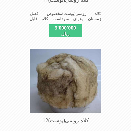
کلاه روسی(پوست)مخصوص فصل
زمستان وهوای سرداست کلاه قابل
استفاده درسایزهای58-59می باشد(فری
3٬000٬000
سایز)وجنس این کلاه ازپوست
ریال
طبیی(خَز)تهیه شده است وآستری آن
ازجنس ساتن است این کلاه بسیارشیک
وزیبا می باشددارای گوش گیر می
باشدوبه همین دلیل به راحتی درسوزهای
سردزمستانی تمامی سروپشت گردن
روگرم نگاه می دارد
کلاه روسی(پوست)12