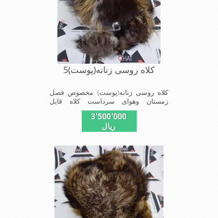
کلاه روسی زنانه(پوست)5
کلاه روسی زنانه(پوست) مخصوص فصل
زمستان وهوای سرداست کلاه قابل
استفاده درسایزهای 58-59می باشد(فری
3٬500٬000
سایز)وجنس این کلاه ازپوست طبیی(خَز)
ریال
تهیه شده است وآستری آن ازجنس ساتن
است این کلاه بسیار شیک و زیبا می
باشدبه همین دلیل به راحتی درسوزهای
سرد زمستانی تمامی سروپشت گردن رو
گرم نگاه می دارد