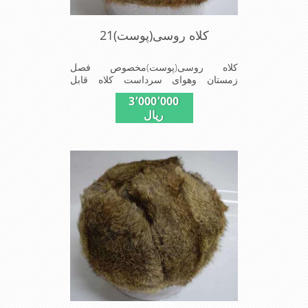
کلاه روسی(پوست)21
کلاه روسی(پوست)مخصوص فصل
زمستان وهوای سرداست کلاه قابل
استفاده درسایزهای58-59می باشد(فری
3٬000٬000
سایز)وجنس این کلاه ازپوست
ریال
طبیی(خَز)تهیه شده است وآستری آن
ازجنس ساتن است این کلاه بسیارشیک
وزیبا می باشددارای گوش گیر می
باشدوبه همین دلیل به راحتی درسوزهای
سردزمستانی تمامی سروپشت گردن
روگرم نگاه می دارد