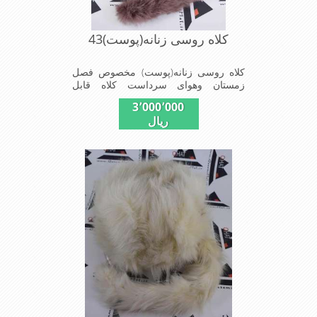
کلاه روسی زنانه(پوست)43
کلاه روسی زنانه(پوست) مخصوص فصل
زمستان وهوای سرداست کلاه قابل
استفاده درسایزهای 58-59می باشد(فری
3٬000٬000
سایز)وجنس این کلاه ازپوست طبیی(خَز)
ریال
تهیه شده است وآستری آن ازجنس ساتن
است این کلاه بسیار شیک و زیبا می
باشدبه همین دلیل به راحتی درسوزهای
سرد زمستانی تمامی سروپشت گردن رو
گرم نگاه می دارد