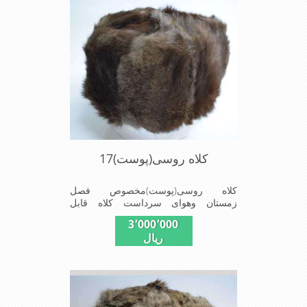
سردزمستانی تمامی سروپشت گردن
روگرم نگاه می دارد
کلاه روسی(پوست)17
کلاه روسی(پوست)مخصوص فصل
زمستان وهوای سرداست کلاه قابل
استفاده درسایزهای58-59می باشد(فری
3٬000٬000
سایز)وجنس این کلاه ازپوست
ریال
طبیی(خَز)تهیه شده است وآستری آن
ازجنس ساتن است این کلاه بسیارشیک
وزیبا می باشددارای گوش گیر می
باشدوبه همین دلیل به راحتی درسوزهای
سردزمستانی تمامی سروپشت گردن
روگرم نگاه می دارد