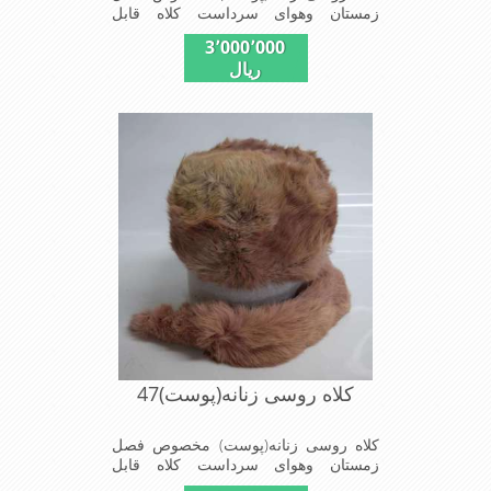
زمستان وهوای سرداست کلاه قابل
استفاده درسایزهای 58-59می باشد(فری
3٬000٬000
سایز)وجنس این کلاه ازپوست طبیی(خَز)
ریال
تهیه شده است وآستری آن ازجنس ساتن
است این کلاه بسیار شیک و زیبا می
باشدبه همین دلیل به راحتی درسوزهای
سرد زمستانی تمامی سروپشت گردن رو
گرم نگاه می دارد
کلاه روسی زنانه(پوست)47
کلاه روسی زنانه(پوست) مخصوص فصل
زمستان وهوای سرداست کلاه قابل
استفاده درسایزهای 58-59می باشد(فری