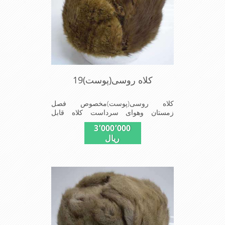
کلاه روسی(پوست)19
کلاه روسی(پوست)مخصوص فصل
زمستان وهوای سرداست کلاه قابل
استفاده درسایزهای58-59می باشد(فری
3٬000٬000
سایز)وجنس این کلاه ازپوست
ریال
طبیی(خَز)تهیه شده است وآستری آن
ازجنس ساتن است این کلاه بسیارشیک
وزیبا می باشددارای گوش گیر می
باشدوبه همین دلیل به راحتی درسوزهای
سردزمستانی تمامی سروپشت گردن
روگرم نگاه می دارد