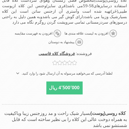
کلاه روسی(پوست)مخصوص فصل زمستان وهوای سرداست کلاه قابل
استفاده درسایزهای58-59می باشد(فری سایز)وجنس این کلاه ازپوست
طبیی(خَز)تهیه شده است وآستری آن ازجنس ساتن است این کلاه
بسیارشیک وزیبا می باشددارای گوش گیر می باشدوبه همین دلیل به راحتی
درسوزهای سردزمستانی تمامی سروپشت گردن روگرم نگاه می دارد
افزودن به لیست علاقه مندی ها
افزودن به فهرست مقایسه
پیشنهاد به دوستان
فروشنده:
فروشگاه کلاه قاسمی
لطفا آدرسی که می‌خواهید مرسوله به آن ارسال شود را وارد کنید.
4٬500٬000 ریال
کلاه روسی(پوست)
بسیار شیک راحت و مد روزجنس زیبا وباکیفیت
به همراه دوخت عالی این کلاه را بی نظیر ساخته است که قابل
شستشو نمی باشد