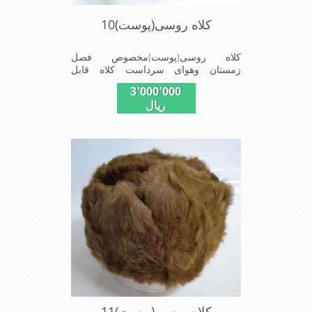
کلاه روسی(پوست)10
کلاه روسی(پوست)مخصوص فصل
زمستان وهوای سرداست کلاه قابل
استفاده درسایزهای58-59می باشد(فری
3٬000٬000
سایز)وجنس این کلاه ازپوست
ریال
طبیی(خَز)تهیه شده است وآستری آن
ازجنس ساتن است این کلاه بسیارشیک
وزیبا می باشددارای گوش گیر می
باشدوبه همین دلیل به راحتی درسوزهای
سردزمستانی تمامی سروپشت گردن
روگرم نگاه می دارد
کلاه روسی(پوست)11