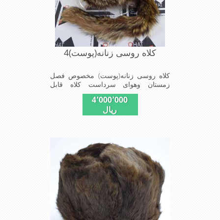
کلاه روسی زنانه(پوست)4
کلاه روسی زنانه(پوست) مخصوص فصل
زمستان وهوای سرداست کلاه قابل
استفاده درسایزهای 58-59می باشد(فری
4٬000٬000
سایز)وجنس این کلاه ازپوست طبیی(خَز)
ریال
تهیه شده است وآستری آن ازجنس ساتن
است این کلاه بسیار شیک و زیبا می
باشدبه همین دلیل به راحتی درسوزهای
سرد زمستانی تمامی سروپشت گردن رو
گرم نگاه می دارد