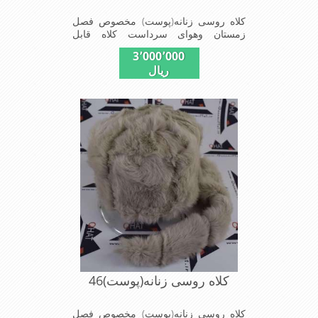
کلاه روسی زنانه(پوست) مخصوص فصل
زمستان وهوای سرداست کلاه قابل
استفاده درسایزهای 58-59می باشد(فری
3٬000٬000
سایز)وجنس این کلاه ازپوست طبیی(خَز)
ریال
تهیه شده است وآستری آن ازجنس ساتن
است این کلاه بسیار شیک و زیبا می
باشدبه همین دلیل به راحتی درسوزهای
سرد زمستانی تمامی سروپشت گردن رو
گرم نگاه می دارد
کلاه روسی زنانه(پوست)46
کلاه روسی زنانه(پوست) مخصوص فصل