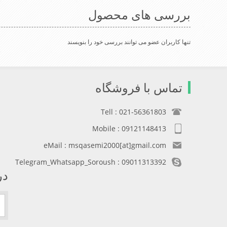
راحتی درسوزهای سردزمستانی تمامی سروپشت
راحتی درسو
گردن روگرم نگاه می دارد
گردن روگرم 
بررسی های محصول
تنها کاربران عضو می توانند بررسی خود را بنویسند
تماس با فروشگاه
Tell : 021-56361803
Mobile : 09121148413
eMail : msqasemi2000[at]gmail.com
Telegram_Whatsapp_Soroush : 09011313392
در