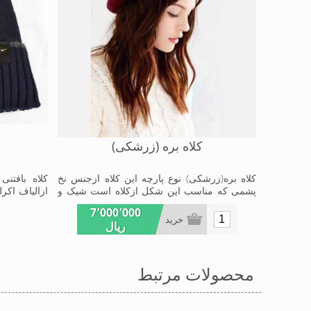
کلاه بره (زرشکی)
کلاه بره(زرشکی) نوع پارچه این کلاه ازجنس نخ
کلاه بافتنی
پشمی که مناسب این شکل ازکلاه است شیک و
ازالیاف اکر
مناسب افراد خوش پوش جنس عالی ,بافتی
لایه بافت 
7٬000٬000
مناسب , سبکی, خوش فرمی از دیگر خصوصیات
درمقابل س
خرید
ریال
این کلاه بره می باشند
افرادخو
مناسب,سبکی
کلاه می باشندe in China
محصولات مرتبط