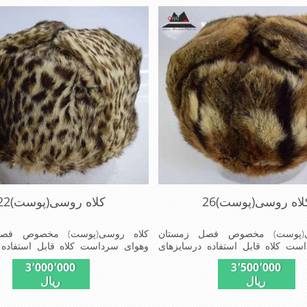
لاه روسی(پوست)26
کلاه روسی(پوست)22
ی(پوست) مخصوص فصل زمستان
کلاه روسی(پوست) مخصوص فصل
ست کلاه قابل استفاده درسایزهای
وهوای سرداست کلاه قابل استفاده 
می باشد(فری سایز)وجنس این کلاه
58-59می باشد(فریسایز)وجنس این 
3٬000٬000
3٬500٬000
ی(خَز) تهیه شده است وآستری آن
طبیی(خَز)تهیه شده است وآستری 
ریال
ریال
است این کلاه بسیار شیک وزیبا می
ساتن است این کلاه بسیارشیک 
گوش گیر می باشدوبه همین دلیل به
باشددارای گوش گیرمی باشدوبه همی