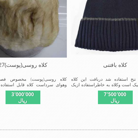
کلاه بافتنی
کلاه روسی(پوست)27
 ننخ استفاده شد دربافت این کلاه
کلاه روسی(پوست) مخصوص فصل
لیک است وکلاه به خاطراستفاده ازیک
وهوای سرداست کلاه قابل استفاده 
و یک لایه خز مصنوی ضخامت مناسبی
58-59می باشد(فری سایز)وجنس
3٬000٬000
7٬500٬000
رما را دارا است شیک ومناسب
ازپوست طبیی(خَز) تهیه شده است 
ریال
ریال
ش پوش جنس عالی,بافتی
ازجنس ساتن است این کلاه بسیار شی
,خوش فرمی ازدیگر خصوصیات این
باشددارای گوش گیر می باشدوبه همی
mad
راحتی درسوزهای سردزمستانی تما
گردن روگرم نگاه می دارد