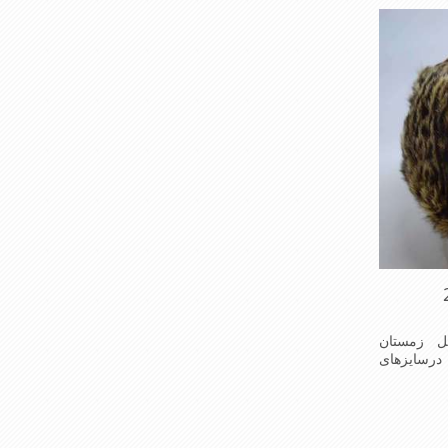
 زمستان
درسایزهای
کلاه ازپوست
آن ازجنس
وزیبا می
ن دلیل به