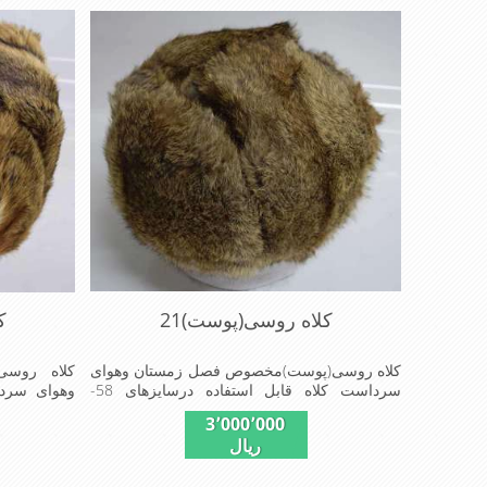
کلاه روسی(پوست)21
ک
کلاه روسی(پوست)مخصوص فصل زمستان وهوای
کلاه روس
سرداست کلاه قابل استفاده درسایزهای 58-
وهوای سردا
59می باشد(فری سایز)وجنس این کلاه ازپوست
58-59
3٬000٬000
طبیی(خَز) تهیه شده است وآستری آن ازجنس
ازپوست طبی
ریال
ساتن است این کلاه بسیارشیک وزیبا می
ازجنس ساتن 
باشددارای گوش گیر می باشدوبه همین دلیل به
باشددارای 