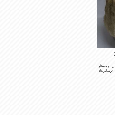
 زمستان
درسایزهای
 این کلاه
وآستری آن
ک وزیبا می
ن دلیل به
می سروپشت