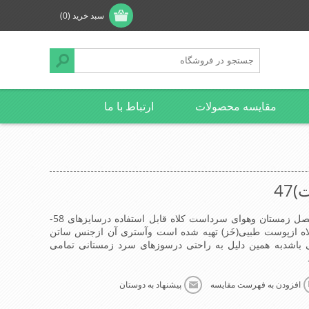
سبد خرید
(0)
مقایسه محصولات
ارتباط با ما
47
کلاه روسی زنانه(پوست) مخصوص فصل زمستان وهوای سرداست کلاه قابل استفاده درسایزهای 58-
لاه ازپوست طبیی(خَز) تهیه شده است وآستری آن ازجنس ساتن
ی باشدبه همین دلیل به راحتی درسوزهای سرد زمستانی تمامی
افزودن به فهرست مقایسه
پیشنهاد به دوستان