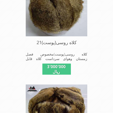
کلاه روسی(پوست)21
کلاه روسی(پوست)مخصوص فصل
زمستان وهوای سرداست کلاه قابل
استفاده درسایزهای 58-59می باشد(فری
3٬000٬000
سایز)وجنس این کلاه ازپوست طبیی(خَز)
ریال
تهیه شده است وآستری آن ازجنس ساتن
است این کلاه بسیارشیک وزیبا می
باشددارای گوش گیر می باشدوبه همین
دلیل به راحتی درسوزهای سردزمستانی
تمامی سروپشت گردن روگرم نگاه می
دارد