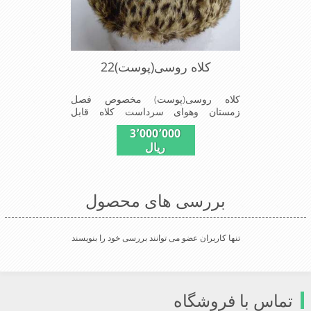
کلاه روسی(پوست)22
کلاه روسی(پوست) مخصوص فصل
زمستان وهوای سرداست کلاه قابل
استفاده درسایزهای 58-59می
3٬000٬000
باشد(فریسایز)وجنس این کلاه ازپوست
ریال
طبیی(خَز)تهیه شده است وآستری آن
ازجنس ساتن است این کلاه بسیارشیک
وزیبا می باشددارای گوش گیرمی باشدوبه
همین دلیل به راحتی درسوزهای
بررسی های محصول
سردزمستانی تمامی سروپشت گردن
روگرم نگاه می دارد
تنها کاربران عضو می توانند بررسی خود را بنویسند
تماس با فروشگاه