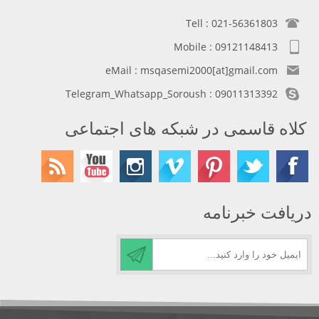
Tell : 021-56361803
Mobile : 09121148413
eMail : msqasemi2000[at]gmail.com
Telegram_Whatsapp_Soroush : 09011313392
کلاه قاسمی در شبکه های اجتماعی
دریافت خبرنامه