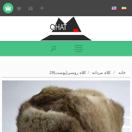
خانه
/
کلاه مردانه
/
کلاه روسی(پوست)28