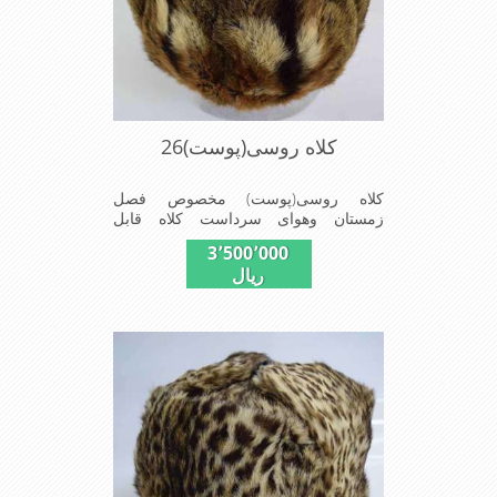
کلاه روسی(پوست)26
کلاه روسی(پوست) مخصوص فصل
زمستان وهوای سرداست کلاه قابل
استفاده درسایزهای 58-59می باشد(فری
3٬500٬000
سایز)وجنس این کلاه ازپوست طبیی(خَز)
ریال
تهیه شده است وآستری آن ازجنس ساتن
است این کلاه بسیار شیک وزیبا می
باشددارای گوش گیر می باشدوبه همین
دلیل به راحتی درسوزهای سردزمستانی
تمامی سروپشت گردن روگرم نگاه می
دارد