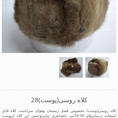
کلاه روسی(پوست)28
کلاه روسی(پوست) مخصوص فصل زمستان وهوای سرداست کلاه قابل
استفاده درسایزهای 58-59می باشد(فری سایز)وجنس این کلاه ازپوست