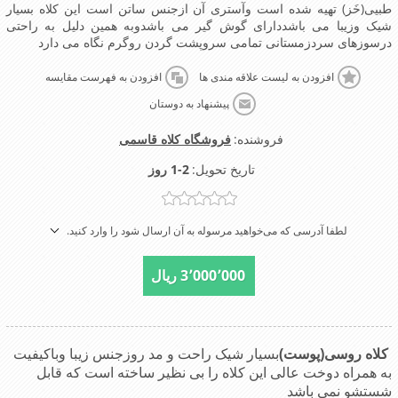
طبیی(خَز) تهیه شده است وآستری آن ازجنس ساتن است این کلاه بسیار
شیک وزیبا می باشددارای گوش گیر می باشدوبه همین دلیل به راحتی
درسوزهای سردزمستانی تمامی سروپشت گردن روگرم نگاه می دارد
افزودن به لیست علاقه مندی ها
افزودن به فهرست مقایسه
پیشنهاد به دوستان
فروشنده:
فروشگاه کلاه قاسمی
تاریخ تحویل:
1-2 روز
لطفا آدرسی که می‌خواهید مرسوله به آن ارسال شود را وارد کنید.
3٬000٬000 ریال
کلاه روسی(پوست)
بسیار شیک راحت و مد روزجنس زیبا وباکیفیت
به همراه دوخت عالی این کلاه را بی نظیر ساخته است که قابل
شستشو نمی باشد