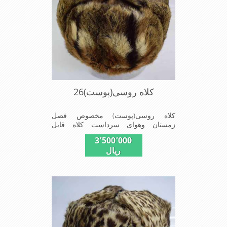
کلاه روسی(پوست)26
کلاه روسی(پوست) مخصوص فصل
زمستان وهوای سرداست کلاه قابل
استفاده درسایزهای 58-59می باشد(فری
3٬500٬000
سایز)وجنس این کلاه ازپوست طبیی(خَز)
ریال
تهیه شده است وآستری آن ازجنس ساتن
است این کلاه بسیار شیک وزیبا می
باشددارای گوش گیر می باشدوبه همین
دلیل به راحتی درسوزهای سردزمستانی
تمامی سروپشت گردن روگرم نگاه می
دارد