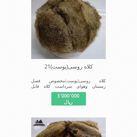
کلاه روسی(پوست)21
کلاه روسی(پوست)مخصوص فصل
زمستان وهوای سرداست کلاه قابل
استفاده درسایزهای 58-59می باشد(فری
3٬000٬000
سایز)وجنس این کلاه ازپوست طبیی(خَز)
ریال
تهیه شده است وآستری آن ازجنس ساتن
است این کلاه بسیارشیک وزیبا می
باشددارای گوش گیر می باشدوبه همین
دلیل به راحتی درسوزهای سردزمستانی
تمامی سروپشت گردن روگرم نگاه می
دارد