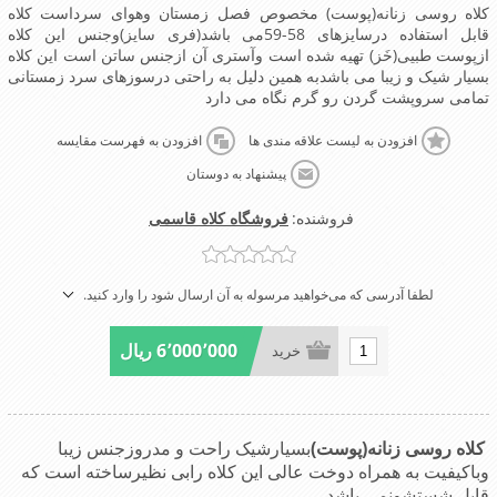
کلاه روسی زنانه(پوست) مخصوص فصل زمستان وهوای سرداست کلاه
قابل استفاده درسایزهای 58-59می باشد(فری سایز)وجنس این کلاه
ازپوست طبیی(خَز) تهیه شده است وآستری آن ازجنس ساتن است این کلاه
بسیار شیک و زیبا می باشدبه همین دلیل به راحتی درسوزهای سرد زمستانی
تمامی سروپشت گردن رو گرم نگاه می دارد
افزودن به لیست علاقه مندی ها
افزودن به فهرست مقایسه
پیشنهاد به دوستان
فروشنده:
فروشگاه کلاه قاسمی
لطفا آدرسی که می‌خواهید مرسوله به آن ارسال شود را وارد کنید.
6٬000٬000 ریال
خرید
کلاه روسی زنانه(پوست)
بسیارشیک راحت و مدروزجنس زیبا
وباکیفیت به همراه دوخت عالی این کلاه رابی نظیرساخته است که
قابل شستشونمی باشد