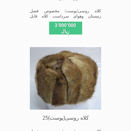
کلاه روسی(پوست) مخصوص فصل
زمستان وهوای سرداست کلاه قابل
استفاده درسایزهای 58-59می باشد(فری
3٬000٬000
سایز)وجنس این کلاه ازپوست طبیی(خَز)
ریال
تهیه شده است وآستری آن ازجنس ساتن
است این کلاه بسیار شیک وزیبا می
باشددارای گوش گیر می باشدوبه همین
دلیل به راحتی درسوزهای سردزمستانی
تمامی سروپشت گردن روگرم نگاه می
دارد
کلاه روسی(پوست)25