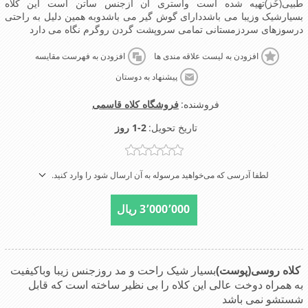
طبیی(خَز)تهیه شده است وآستری آن ازجنس ساتن است این کلاه
بسیارشیک وزیبا می باشددارای گوش گیر می باشدوبه همین دلیل به راحتی
درسوزهای سردزمستانی تمامی سروپشت گردن روگرم نگاه می دارد
افزودن به لیست علاقه مندی ها
افزودن به فهرست مقایسه
پیشنهاد به دوستان
فروشنده:
فروشگاه کلاه قاسمی
تاریخ تحویل:
1-2 روز
لطفا آدرسی که می‌خواهید مرسوله به آن ارسال شود را وارد کنید.
3٬000٬000 ریال
کلاه روسی(پوست)
بسیار شیک راحت و مد روزجنس زیبا وباکیفیت
به همراه دوخت عالی این کلاه را بی نظیر ساخته است که قابل
شستشو نمی باشد