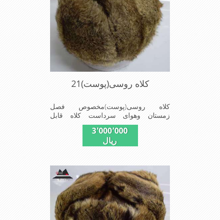
کلاه روسی(پوست)21
کلاه روسی(پوست)مخصوص فصل
زمستان وهوای سرداست کلاه قابل
استفاده درسایزهای 58-59می باشد(فری
3٬000٬000
سایز)وجنس این کلاه ازپوست طبیی(خَز)
ریال
تهیه شده است وآستری آن ازجنس ساتن
است این کلاه بسیارشیک وزیبا می
باشددارای گوش گیر می باشدوبه همین
دلیل به راحتی درسوزهای سردزمستانی
تمامی سروپشت گردن روگرم نگاه می
دارد