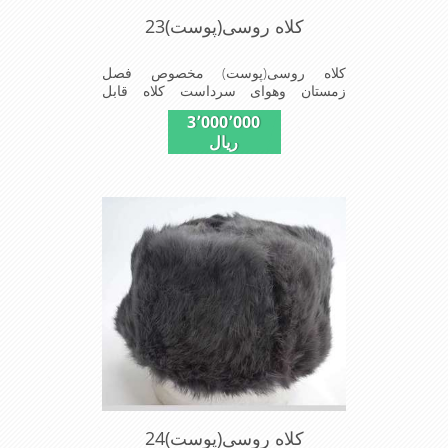
کلاه روسی(پوست)23
کلاه روسی(پوست) مخصوص فصل
زمستان وهوای سرداست کلاه قابل
استفاده درسایزهای 58-59می باشد(فری
3٬000٬000
سایز)وجنس این کلاه ازپوست طبیی(خَز)
ریال
تهیه شده است وآستری آن ازجنس ساتن
است این کلاه بسیار شیک وزیبا می
باشددارای گوش گیر می باشدوبه همین
دلیل به راحتی درسوزهای سردزمستانی
تمامی سروپشت گردن روگرم نگاه می
دارد
کلاه روسی(پوست)24