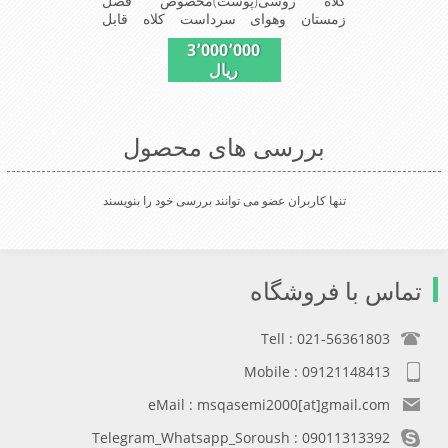
کلاه روسی(پوست)مخصوص فصل
زمستان وهوای سرداست کلاه قابل
استفاده درسایزهای58-59می باشد(فری
3٬000٬000
سایز)وجنس این کلاه ازپوست
ریال
طبیی(خَز)تهیه شده است وآستری آن
ازجنس ساتن است این کلاه بسیارشیک
وزیبا می باشددارای گوش گیر می
باشدوبه همین دلیل به راحتی درسوزهای
بررسی های محصول
سردزمستانی تمامی سروپشت گردن
روگرم نگاه می دارد
تنها کاربران عضو می توانند بررسی خود را بنویسند
تماس با فروشگاه
Tell : 021-56361803
Mobile : 09121148413
eMail : msqasemi2000[at]gmail.com
Telegram_Whatsapp_Soroush : 09011313392