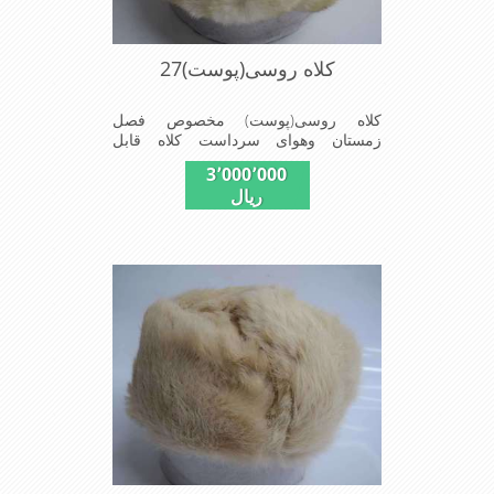
کلاه روسی(پوست)27
کلاه روسی(پوست) مخصوص فصل
زمستان وهوای سرداست کلاه قابل
استفاده درسایزهای 58-59می باشد(فری
3٬000٬000
سایز)وجنس این کلاه ازپوست طبیی(خَز)
ریال
تهیه شده است وآستری آن ازجنس ساتن
است این کلاه بسیار شیک وزیبا می
باشددارای گوش گیر می باشدوبه همین
دلیل به راحتی درسوزهای سردزمستانی
تمامی سروپشت گردن روگرم نگاه می
دارد