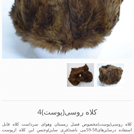
کلاه روسی(پوست)4
کلاه روسی(پوست)مخصوص فصل زمستان وهوای سرداست کلاه قابل
استفاده درسایزهای58-59می باشد(فری سایز)وجنس این کلاه ازپوست