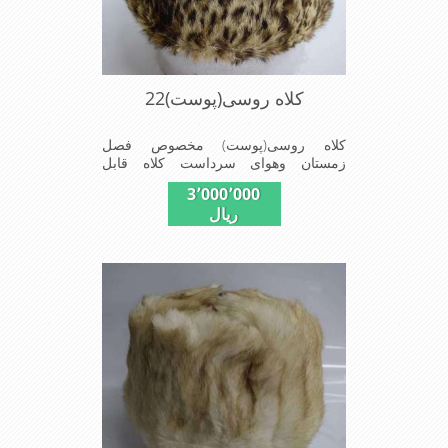
کلاه روسی(پوست)22
کلاه روسی(پوست) مخصوص فصل
زمستان وهوای سرداست کلاه قابل
استفاده درسایزهای 58-59می
3٬000٬000
باشد(فریسایز)وجنس این کلاه ازپوست
ریال
طبیی(خَز)تهیه شده است وآستری آن
ازجنس ساتن است این کلاه بسیارشیک
وزیبا می باشددارای گوش گیرمی باشدوبه
همین دلیل به راحتی درسوزهای
سردزمستانی تمامی سروپشت گردن
روگرم نگاه می دارد