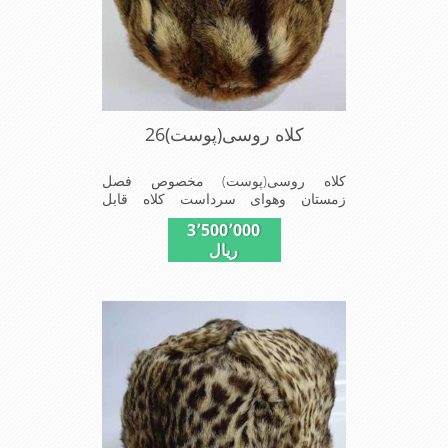
کلاه روسی(پوست)26
کلاه روسی(پوست) مخصوص فصل
زمستان وهوای سرداست کلاه قابل
استفاده درسایزهای 58-59می باشد(فری
3٬500٬000
سایز)وجنس این کلاه ازپوست طبیی(خَز)
ریال
تهیه شده است وآستری آن ازجنس ساتن
است این کلاه بسیار شیک وزیبا می
باشددارای گوش گیر می باشدوبه همین
دلیل به راحتی درسوزهای سردزمستانی
تمامی سروپشت گردن روگرم نگاه می
دارد