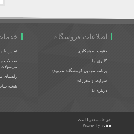
اطلاعات فروشگاه
خدمات
دعوت به همکاری
تماس با ما
گالری ما
سوالات متد
مرسولات 
برنامه موبایل فروشگاه(اندروید)
راهنمای م
شرایط و مقررات
نقشه سای
درباره ما
حق چاپ محفوظ است
Powered by
hivitrin