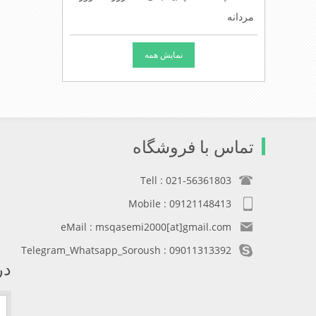
مردانه
نمایش همه
تماس با فروشگاه
Tell : 021-56361803
Mobile : 09121148413
eMail : msqasemi2000[at]gmail.com
Telegram_Whatsapp_Soroush : 09011313392
در