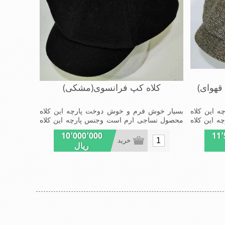
قهوای)
کلاه کپ فرانسوی(مشکی)
 این کلاه
بسیار خوش فرم و خوش دوخت پارچه این کلاه
 این کلاه
محصول نساجی ارم است وجنس پارچه این کلاه
مد روز سبک
ضخامت پالتو را دارا می باشد شیک و مد روز
10٬000٬000
11٬
سبک و راحت
خرید
ریال