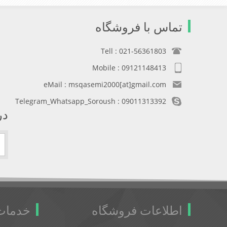
تماس با فروشگاه
Tell : 021-56361803
Mobile : 09121148413
eMail : msqasemi2000[at]gmail.com
Telegram_Whatsapp_Soroush : 09011313392
در
اطلاعات فروشگاه
خدمات