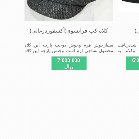
)
کلاه کپ فرانسوی(آکسفوردزغالی)
 شددربافت
بسیارخوش فرم وخوش دوخت پارچه این کلاه
وکلاه به
محصول نساجی ارم است وجنس پارچه این کلاه
مت مناسبی
ضخامت پالتو رادارامی باشدشیک ومدروزسبک و
7٬000٬000
6٬
 ومناسب
راحت
ریال
,بافتی
وصیات این