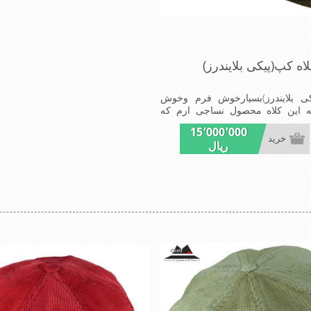
اه کپ(پیکی بلایندرز)
کی بلایندرز)بسیارخوش فرم وخوش
 این کلاه محصول نساجی ارم که
یک تولیدشده است وجنس پارچه این
15٬000٬000
پالتو رادارامی باشدآسترکلاه ساتن
خرید
ریال
ک ومدروزسبک و راحت