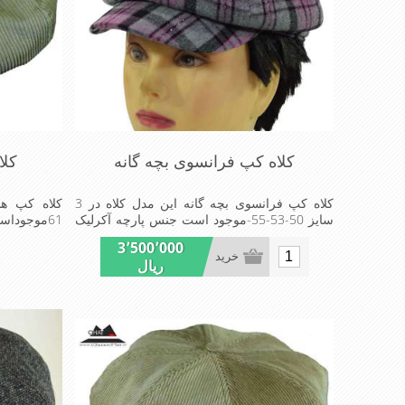
کلاه کپ فرانسوی بچه گانه
کلا
کلاه کپ فرانسوی بچه گانه این مدل کلاه در 3
سایز 50-53-55-موجود است جنس پارچه آکرلیک
61موجودا
است پارچه این مدل کلاه ضخیم مناسب زمستان
قابلیت تغییر
3٬500٬000
است زیبا و خوش فرم بسیار سبک و راحت
خرید
ریال