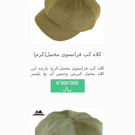
کلاه کپ فرانسوی مخمل(کرم)
کلاه کپ فرانسوی مخمل(کرم) پارچه این
کلاه مخمل کبریتی وجنس آن نخ پلیسر
است داخل کلاه آستر مشکی تترون دوخته
6٬000٬000
شده تا کلاه تنفسی بهتر داشته باشد این
ریال
مدل فری سایز است باکشی که پشت کلاه
دوخته شده در سایزهای 56-57-58-60-
قابل استفاده است برای استفاده در تمام
روز مناسب است بسیار خوش رنگ و
شیک خوش دوخت و راحت پارچه مخمل
لطیف