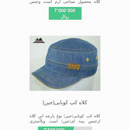
کلاه محصول نساجی ارم است وجنس
پارچه این کلاه ضخامت پالتو رادارامی
7٬000٬000
باشدشیک ومدروزسبک و راحت
ریال
کلاه کپ کوبایی(جین)
کلاه کپ کوبایی(جین) نوع پارچه این کلاه
ازجنس پنبه ای(جین) است وباآستری
تترون چهارخانه پیراهن و نقاب کوتاه که
7٬500٬000