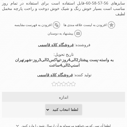
سایزهای 56-57-58-60-قابل استفاده است برای استفاده در تمام روز
مناسب است بسیار خوش رنگ و شیک خوش دوخت و راحت پارچه مخمل
لطیف
افزودن به لیست علاقه مندی ها
افزودن به فهرست مقایسه
پیشنهاد به دوستان
فروشنده:
فروشگاه کلاه قاسمی
تاریخ تحویل:
به واسته-پست پیشتاز2الی4روز-تیپاکس2الی3روز-شهرتهران
اسنپ2الی4ساعت
تولید کننده:
فروشگاه کلاه قاسمی
اندازه
لطفا آدرسی که می‌خواهید مرسوله به آن ارسال شود را وارد کنید.