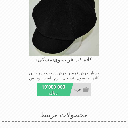
کلاه کپ فرانسوی(مشکی)
بسیار خوش فرم و خوش دوخت پارچه این
کلاه محصول نساجی ارم است وجنس
پارچه این کلاه ضخامت پالتو را دارا می
10٬000٬000
باشد شیک و مد روز سبک و راحت
خرید
ریال
محصولات مرتبط