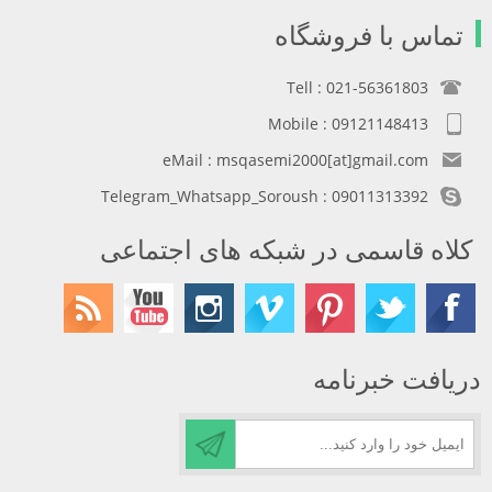
تماس با فروشگاه
Tell : 021-56361803
Mobile : 09121148413
eMail : msqasemi2000[at]gmail.com
Telegram_Whatsapp_Soroush : 09011313392
کلاه قاسمی در شبکه های اجتماعی
دریافت خبرنامه