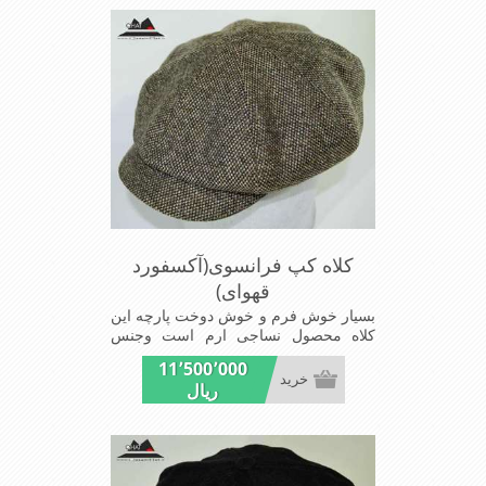
کلاه کپ فرانسوی(آکسفورد
قهوای)
بسیار خوش فرم و خوش دوخت پارچه این
کلاه محصول نساجی ارم است وجنس
پارچه این کلاه ضخامت پالتو رادارامی
11٬500٬000
باشد شیک و مد روز سبک و راحت
خرید
ریال