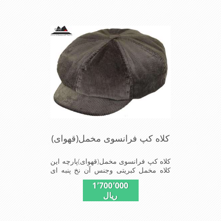
کلاه کپ فرانسوی مخمل(قهوای)
کلاه کپ فرانسوی مخمل(قهوای)پارچه این
کلاه مخمل کبریتی وجنس آن نخ پنبه ای
است سایزهای این کلاه عبارت از--58-60-
1٬700٬000
61-است بسیار خوش رنگ و شیک خوش
ریال
دوخت و راحت پارچه مخمل لطیف