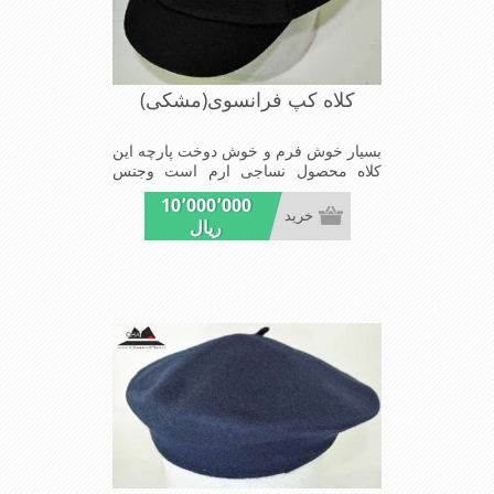
کلاه کپ فرانسوی(مشکی)
بسیار خوش فرم و خوش دوخت پارچه این
کلاه محصول نساجی ارم است وجنس
پارچه این کلاه ضخامت پالتو را دارا می
10٬000٬000
باشد شیک و مد روز سبک و راحت
خرید
ریال