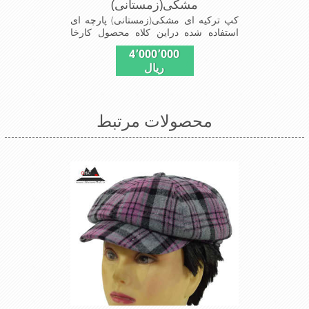
مشکی(زمستانی)
کپ ترکیه ای مشکی(زمستانی) پارچه ای
استفاده شده دراین کلاه محصول کارخا
نجات فاستونی جا مه با ترکیب 45%پشم
4٬000٬000
و65% نخ ترویرا است شیک ومناسب
ریال
افرادخوش پوش جنس عالی,دوخت
مناسب,سبکی,خوش فرمی از
دیگرخصوصیات این کلاه می باشند
محصولات مرتبط