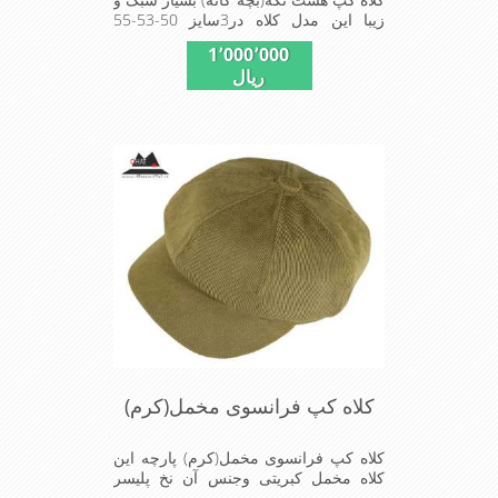
زیبا این مدل کلاه در3سایز 50-53-55
موجود است
1٬000٬000
ریال
کلاه کپ فرانسوی مخمل(کرم)
کلاه کپ فرانسوی مخمل(کرم) پارچه این
کلاه مخمل کبریتی وجنس آن نخ پلیسر
است داخل کلاه آستر مشکی تترون دوخته