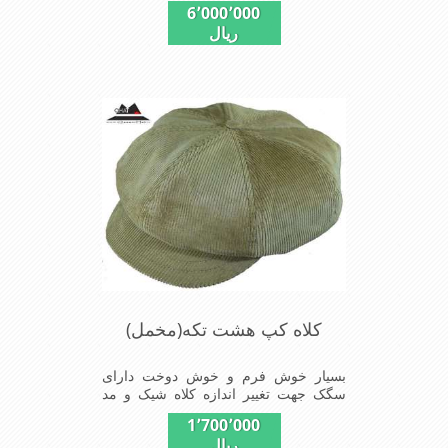
6٬000٬000
شده تا کلاه تنفسی بهتر داشته باشد این
ریال
مدل فری سایز است باکشی که پشت کلاه
دوخته شده در سایزهای 56-57-58-60-
قابل استفاده است برای استفاده در تمام
روز مناسب است بسیار خوش رنگ و
شیک خوش دوخت و راحت پارچه مخمل
لطیف
کلاه کپ هشت تکه(مخمل)
بسیار خوش فرم و خوش دوخت دارای
سگک جهت تغییر اندازه کلاه شیک و مد
روز سبک و راحت
1٬700٬000
ریال