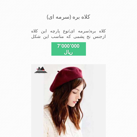
کلاه بره (سرمه ای)
کلاه بره(سرمه ای)نوع پارچه این کلاه
ازجنس نخ پشمی که مناسب این شکل
ازکلاه تولیدشده است شیک ومناسب
7٬000٬000
افرادخوش پوش جنس عالی,بافتی
ریال
مناسب,سبکی,خوش فرمی
ازدیگرخصوصیات این کلاه بره میباشند