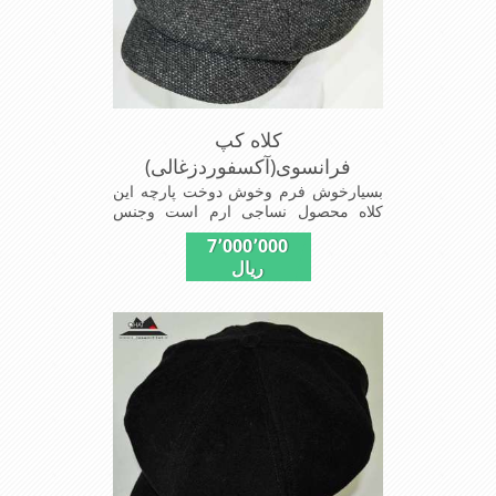
کلاه کپ
فرانسوی(آکسفوردزغالی)
بسیارخوش فرم وخوش دوخت پارچه این
کلاه محصول نساجی ارم است وجنس
پارچه این کلاه ضخامت پالتو رادارامی
7٬000٬000
باشدشیک ومدروزسبک و راحت
ریال