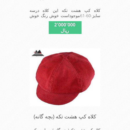
کلاه کپ هشت تکه این کلاه درسه
سایز-60-61موجوداست خوش رنگ خوش
دوخت و مد روز قابلیت تغییر اندازه سبک
2٬000٬000
و راحت
ریال
کلاه کپ هشت تکه (بچه گانه)
کلاه کپ هشت تکه(بچه گانه) بسیار سبک و