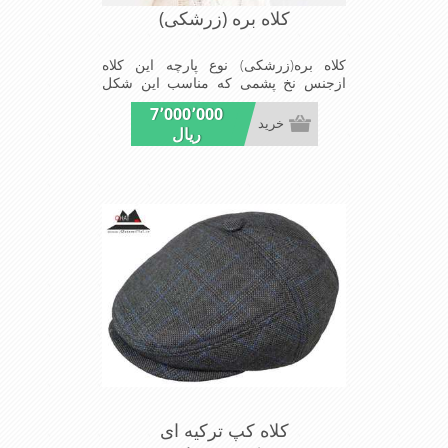
کلاه بره (زرشکی)
کلاه بره(زرشکی) نوع پارچه این کلاه
ازجنس نخ پشمی که مناسب این شکل
ازکلاه است شیک و مناسب افراد خوش
7٬000٬000
پوش جنس عالی ,بافتی مناسب , سبکی,
خرید
ریال
خوش فرمی از دیگر خصوصیات این کلاه
بره می باشند
کلاه کپ ترکیه ای