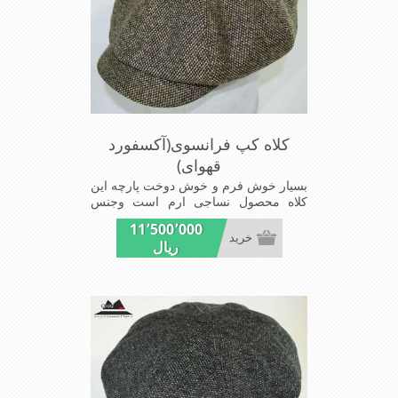
کلاه کپ فرانسوی(آکسفورد
قهوای)
بسیار خوش فرم و خوش دوخت پارچه این
کلاه محصول نساجی ارم است وجنس
پارچه این کلاه ضخامت پالتو رادارامی
11٬500٬000
باشد شیک و مد روز سبک و راحت
خرید
ریال