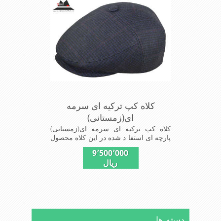
کلاه کپ ترکیه ای سرمه
ای(زمستانی)
کلاه کپ ترکیه ای سرمه ای(زمستانی)
پارچه ای استفا د شده در این کلاه محصول
کارخا نجات فاستونی جا مه با ترکیب 45%
9٬500٬000
پشم و 65% نخ ترویرا است شیک و
ریال
مناسب افراد خوش پوش جنس
عالی,دوخت مناسب,سبکی, خوش فرمی
ازدیگرخصوصیات این کلاه می باشند
دسته ها