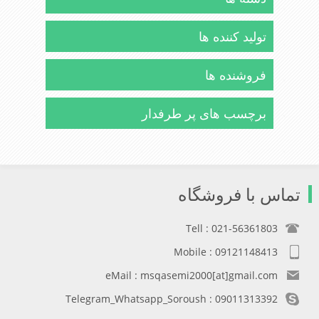
تولید کننده ها
فروشنده ها
برچسب های پر طرفدار
تماس با فروشگاه
Tell : 021-56361803
Mobile : 09121148413
eMail : msqasemi2000[at]gmail.com
Telegram_Whatsapp_Soroush : 09011313392