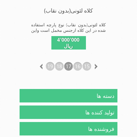
کلاه لئونی(بدون نقاب)
کلاه لئونی(بدون نقاب) نوع پارچه استفاده
شده در این کلاه ازجنس مخمل است واین
کلاه بدون نقاب است ومدل کلاهی که
4٬000٬000
افرادخاص می پسندند شیک و مناسب
ریال
افراد خوش پوش جنس عالی ,دوخت
مناسب, سبکی,خوش فرمی
ازدیگرخصوصیات این کلاه می باشند
19
18
17
16
15
دسته ها
تولید کننده ها
فروشنده ها