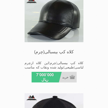
کلاه کپ بیسبالی(چرم)
کلاه کپ بیسبالی(چرم)این کلاه ازچرم
لباسی(طبیعی)تولید شده ونقاب که مناسب
این شکل ازکلاه است شیک ومناسب افراد
7٬000٬000
خوش پوش جنس عالی,دوخت
خرید
ریال
مناسب,سبکی,خوش فرمی از
دیگرخصوصیات این کلاه می باشد