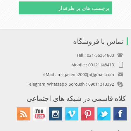
برچسب های پر طرفدار
تماس با فروشگاه
Tell : 021-56361803
Mobile : 09121148413
eMail : msqasemi2000[at]gmail.com
Telegram_Whatsapp_Soroush : 09011313392
کلاه قاسمی در شبکه های اجتماعی