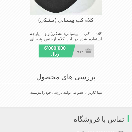
کلاه کپ بیسبالی (مشکی)
کلاه کپ بیسبالی(مشکی)نوع پارچه
استفاده شده در این کلاه ازجنس پنبه ای
است ونقاب که مناسب این شکل ازکلاه
6٬000٬000
است شیک ومناسب افراد خوش پوش
خرید
ریال
جنس عالی,دوخت مناسب,سبکی,خوش
فرمی از دیگرخصوصیات این کلاه می
باشند
بررسی های محصول
تنها کاربران عضو می توانند بررسی خود را بنویسند
تماس با فروشگاه