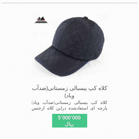
کلاه کپ بیسبالی زمستانی(ضدآب
وباد)
کلاه کپ بیسبالی زمستانی(ضدآب وباد)
پارچه ای استفادشده دراین کلاه ازجنس
شمعی که ضدآب وباد=(Waterproof)است
5٬000٬000
ازجنس شمعی برای دوخت کاپشن بارانی
ریال
استفاده می شودبا آستر ضخیم که مناسب
زمستان است این کلاه با بند تنظیم از
سایز56الی60 قابل استفاده است شیک