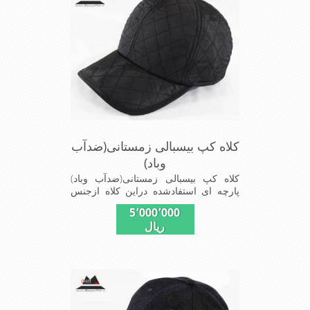
ازدیگرخصوصیات این کلاه می باشند
کلاه کپ بیسبالی زمستانی(ضدآب
وباد)
کلاه کپ بیسبالی زمستانی(ضدآب وباد)
پارچه ای استفادشده دراین کلاه ازجنس
شمعی که ضدآب وباد=(Waterproof)است
5٬000٬000
ازجنس شمعی برای دوخت کاپشن بارانی
ریال
استفاده می شودبا آستر ضخیم که مناسب
زمستان است این کلاه با بند تنظیم از
سایز56الی60 قابل استفاده است شیک
ومناسب افرادخوش پوش جنس
عالی,دوخت مناسب,سبکی, خوش فرمی
ازدیگرخصوصیات این کلاه می باشند