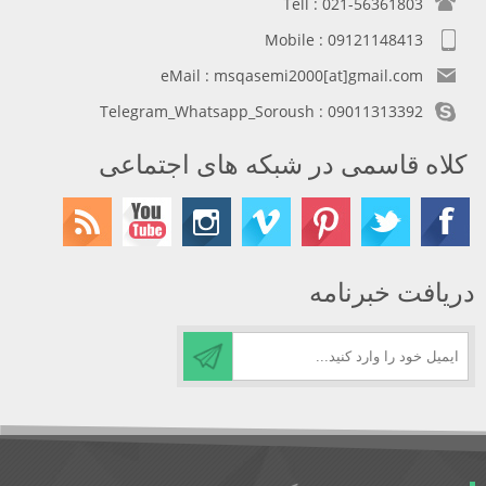
Tell : 021-56361803
Mobile : 09121148413
eMail : msqasemi2000[at]gmail.com
Telegram_Whatsapp_Soroush : 09011313392
کلاه قاسمی در شبکه های اجتماعی
دریافت خبرنامه