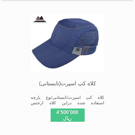
کلاه کپ اسپرت(تابستانی)
کلاه کپ اسپرت(تابستانی)نوع پارچه
استفاده شده دراین کلاه ازجنس
پلیستراست ونقاب که مناسب این شکل
4٬500٬000
ازکلاه است ودوقسمت پهلوی این کلاه
ریال
(ترک های پهلوی)بخاطرحرکت
بهترهواازطوری استفاده شده که گرمای
کمتری درروزهای گرم سال روی سرحس