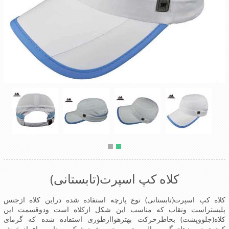
کلاه کپ اسپرت(تابستانی)
کلاه کپ اسپرت(تابستانی) نوع پارچه استفاده شده دراین کلاه ازجنس
پلیستراست ونقاب که مناسب این شکل ازکلاه است ودوقسمت این
کلاه(جلووپشت) بخاطرحرکت بهترهواازطوری استفاده شده که گرمای
کمتری درروزهای گرم سال روی سرحس شود شیک و مناسب افراد خوش