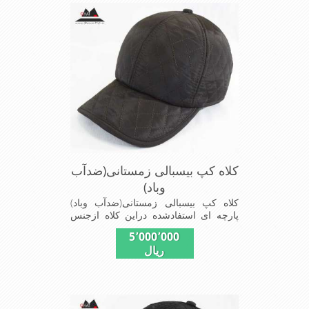
ومناسب افرادخوش پوش جنس
عالی,دوخت مناسب,سبکی, خوش فرمی
ازدیگرخصوصیات این کلاه می باشند
کلاه کپ بیسبالی زمستانی(ضدآب
وباد)
کلاه کپ بیسبالی زمستانی(ضدآب وباد)
پارچه ای استفادشده دراین کلاه ازجنس
شمعی که ضدآب وباد=(Waterproof)است
5٬000٬000
ازجنس شمعی برای دوخت کاپشن بارانی
ریال
استفاده می شودبا آستر ضخیم که مناسب
زمستان است این کلاه با بند تنظیم از
سایز56الی60 قابل استفاده است شیک
ومناسب افرادخوش پوش جنس
عالی,دوخت مناسب,سبکی, خوش فرمی