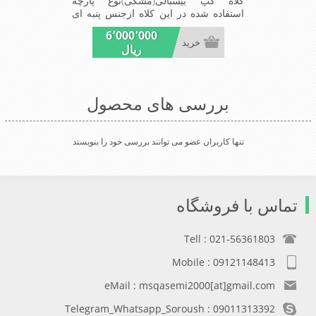
کلاه کپ بیسبالی(مشکی)نوع پارچه
استفاده شده در این کلاه ازجنس پنبه ای
است ونقاب که مناسب این شکل ازکلاه
6٬000٬000
است شیک ومناسب افراد خوش پوش
خرید
ریال
جنس عالی,دوخت مناسب,سبکی,خوش
فرمی از دیگرخصوصیات این کلاه می
باشند
بررسی های محصول
تنها کاربران عضو می توانند بررسی خود را بنویسند
تماس با فروشگاه
Tell : 021-56361803
Mobile : 09121148413
eMail : msqasemi2000[at]gmail.com
Telegram_Whatsapp_Soroush : 09011313392