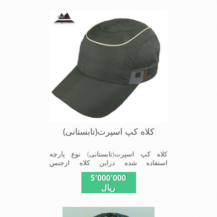
کمتری درروزهای گرم سال روی سرحس
شود شیک و مناسب افراد خوش پوش
جنس عالی ,دوخت مناسب , سبکی, خوش
فرمی از دیگر خصوصیات این کلاه می
باشندmade in China
کلاه کپ اسپرت(تابستانی)
کلاه کپ اسپرت(تابستانی) نوع پارچه
استفاده شده دراین کلاه ازجنس
پلیستراست ونقاب که مناسب این شکل
5٬000٬000
ازکلاه است ودوقسمت پهلوی این کلاه
ریال
(ترک های پهلوی)بخاطرحرکت
بهترهواازطوری استفاده شده که گرمای
کمتری درروزهای گرم سال روی سرحس
شود شیک و مناسب افراد خوش پوش