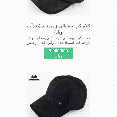
کلاه کپ بیسبالی زمستانی(ضدآب
وباد)
کلاه کپ بیسبالی زمستانی(ضدآب وباد)
پارچه ای استفادشده دراین کلاه ازجنس
شمعی که ضدآب وباد=(Waterproof)است
5٬000٬000
ازجنس شمعی برای دوخت کاپشن بارانی
ریال
استفاده می شودبا آستر ضخیم که مناسب
زمستان است این کلاه با بند تنظیم از
سایز56الی60 قابل استفاده است شیک
ومناسب افرادخوش پوش جنس
عالی,دوخت مناسب,سبکی, خوش فرمی
ازدیگرخصوصیات این کلاه می باشند