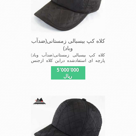
کلاه کپ بیسبالی زمستانی(ضدآب
وباد)
کلاه کپ بیسبالی زمستانی(ضدآب وباد)
پارچه ای استفادشده دراین کلاه ازجنس
شمعی که ضدآب وباد=(Waterproof)است
5٬000٬000
ازجنس شمعی برای دوخت کاپشن بارانی
ریال
استفاده می شودبا آستر ضخیم که مناسب
زمستان است این کلاه با بند تنظیم از
سایز56الی60 قابل استفاده است شیک
ومناسب افرادخوش پوش جنس
عالی,دوخت مناسب,سبکی, خوش فرمی
ازدیگرخصوصیات این کلاه می باشند