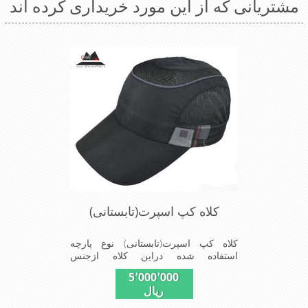
مشتریانی که از این مورد خریداری کرده اند
کلاه کپ اسپرت(تابستانی)
کلاه کپ اسپرت(تابستانی) نوع پارچه
استفاده شده دراین کلاه ازجنس
پلیستراست ونقاب که مناسب این شکل
5٬000٬000
ازکلاه است ودوقسمت پهلوی این کلاه
ریال
(ترک های پهلوی)بخاطرحرکت
بهترهواازطوری استفاده شده که گرمای