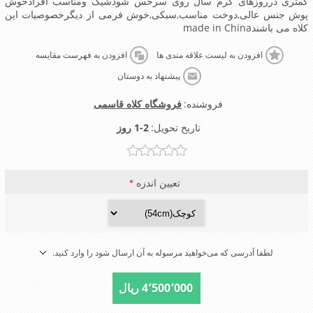
کمتری درروزهای گرم سال روی سرحس شودشیک ومناسب افرادخوش
پوش جنس عالی,دوخت مناسب,سبکی,خوش فرمی از دیگرخصوصیات این
کلاه می باشندmade in China
افزودن به لیست علاقه مندی ها
افزودن به فهرست مقایسه
پیشنهاد به دوستان
فروشنده:
فروشگاه کلاه قاسمی
تاریخ تحویل:
1-2 روز
تعیین اندزه
*
لطفا آدرسی که می‌خواهید مرسوله به آن ارسال شود را وارد کنید.
4٬500٬000 ریال