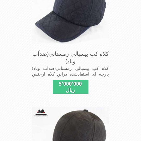
کلاه کپ بیسبالی زمستانی(ضدآب
وباد)
کلاه کپ بیسبالی زمستانی(ضدآب وباد)
پارچه ای استفادشده دراین کلاه ازجنس
شمعی که ضدآب وباد=(Waterproof)است
5٬000٬000
ازجنس شمعی برای دوخت کاپشن بارانی
ریال
استفاده می شودبا آستر ضخیم که مناسب
زمستان است این کلاه با بند تنظیم از
سایز56الی60 قابل استفاده است شیک
ومناسب افرادخوش پوش جنس
عالی,دوخت مناسب,سبکی, خوش فرمی
ازدیگرخصوصیات این کلاه می باشند