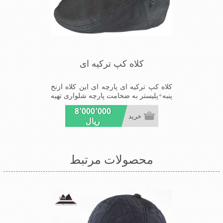
کلاه کپ ترکیه ای
کلاه کپ ترکیه ای پارچه ای این کلاه ازنخ
پنبه+پلیستر به ضخامت پارچه شلواری تهیه
شده است شیک ومناسب افرادخوش پوش
8٬000٬000
جنس عالی,دوخت مناسب,سبکی,خوش
خرید
ریال
فرمی ازدیگرخصوصیات این کلاه می
باشند
محصولات مرتبط