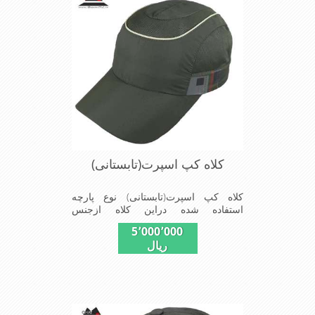
کلاه کپ اسپرت(تابستانی)
کلاه کپ اسپرت(تابستانی) نوع پارچه
استفاده شده دراین کلاه ازجنس
پلیستراست ونقاب که مناسب این شکل
5٬000٬000
ازکلاه است ودوقسمت پهلوی این کلاه
ریال
(ترک های پهلوی)بخاطرحرکت
بهترهواازطوری استفاده شده که گرمای
کمتری درروزهای گرم سال روی سرحس
شود شیک و مناسب افراد خوش پوش
جنس عالی ,دوخت مناسب , سبکی, خوش
فرمی از دیگر خصوصیات این کلاه می