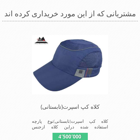
مشتریانی که از این مورد خریداری کرده اند
کلاه کپ اسپرت(تابستانی)
کلاه کپ اسپرت(تابستانی)نوع پارچه
استفاده شده دراین کلاه ازجنس
پلیستراست ونقاب که مناسب این شکل
4٬500٬000
ازکلاه است ودوقسمت پهلوی این کلاه