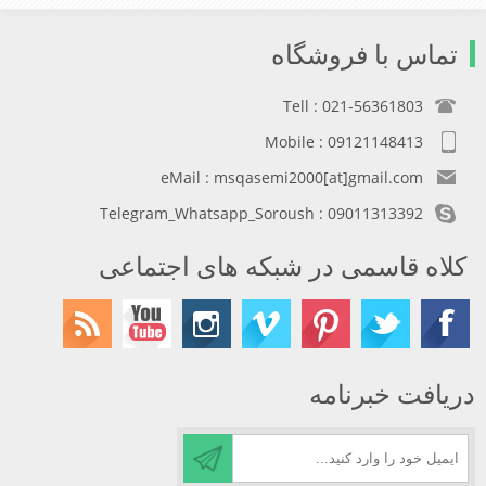
تماس با فروشگاه
Tell : 021-56361803
Mobile : 09121148413
eMail : msqasemi2000[at]gmail.com
Telegram_Whatsapp_Soroush : 09011313392
کلاه قاسمی در شبکه های اجتماعی
دریافت خبرنامه