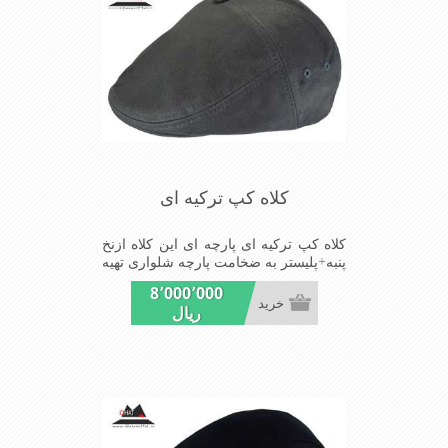
باشندmade in China
کلاه کپ ترکیه ای
کلاه کپ ترکیه ای پارچه ای این کلاه ازنخ
پنبه+پلیستر به ضخامت پارچه شلواری تهیه
شده است شیک ومناسب افرادخوش پوش
8٬000٬000
جنس عالی,دوخت مناسب,سبکی,خوش
خرید
ریال
فرمی ازدیگرخصوصیات این کلاه می
باشند