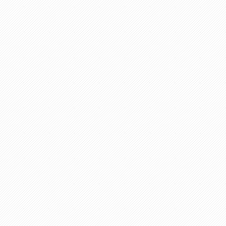
همین دلیل به راحتی درسوزهای سردزمستانی تمامی سروپشت