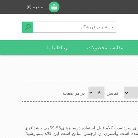
سبد خرید
(0)
مقایسه محصولات
ارتباط با ما
نمایش
در هر صفحه
کلاه روسی(پوست)مخصوص فصل زمستان وهوای سرداست کلاه قابل استفاده درسایزهای58-59می باشد(فری
 شده است وآستری آن ازجنس ساتن است این کلاه بسیارشیک