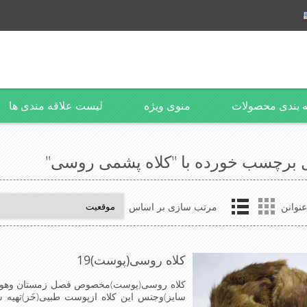
 بندی محصولات
منوی ویژه
لیست علاقه مندی ها
برچسب خورده با "کلاه پشمی روسی"
نوانن
مرتب سازی بر اساس
کلاه روسی(پوست)19
سایز)وجنس این کلاه ازپوست طبیی(خَز)تهیه