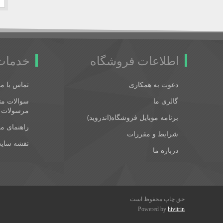
اطلاعات فروشگاه
خدمات
دعوت به همکاری
تماس با ما
گالری ما
سوالات متد
مرسولات 
برنامه موبایل فروشگاه(اندروید)
راهنمای م
شرایط و مقررات
نقشه سای
درباره ما
حق چاپ محفوظ است
Powered by
hivitrin