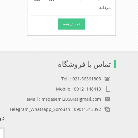
مردانه
نمایش همه
تماس با فروشگاه
Tell : 021-56361803
Mobile : 09121148413
eMail : msqasemi2000[at]gmail.com
Telegram_Whatsapp_Soroush : 09011313392
در