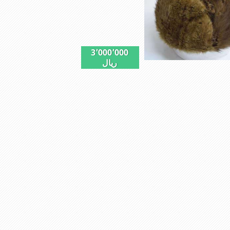
وزیبا می باشددارای گوش گیر می باشدوبه 
گردن روگرم نگاه می دارد
3٬000٬000
ریال