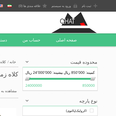
ثبت نام
ورود به سیستم
علاقه مندی ها
(0)
صفحه اصلی
حساب من
دسته
محدوده قیمت
خانه
/
کلاه
کلاه زم
کمینه:
850٬000 ریال
بیشینه:
24٬000٬000 ریال
24000000
850000
مشاهده به ع
نوع پارچه
اکرولیک(پالتوی)