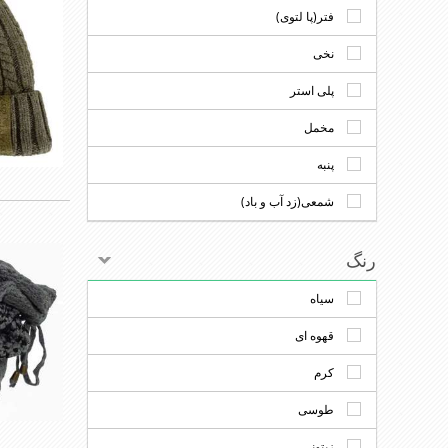
فتر(پا لتوی)
نخی
پلی استر
مخمل
پنبه
شمعی(زد آب و باد)
رنگ
سیاه
قهوه ای
کرم
طوسی
زیتونی