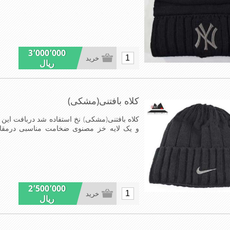
عالی,بافتی مناسب,سبکی,خوش فرمی از دیگر خ
3٬000٬000
خرید
ریال
کلاه بافتنی(مشکی)
کلاه بافتنی(مشکی) نخ استفاده شد دربافت این ک
و یک لایه خز مصنوی ضخامت مناسبی درمق
عالی,بافتی مناسب,سبکی,خوش فرمی ازدیگر خص
2٬500٬000
خرید
ریال