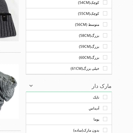
کوچک(54CM)
کوچک(55CM)
متوسط (56CM)
بزرگ(58CM)
بزرگ(59CM)
بزرگ(60CM)
خیلی بزرگ(61CM)
مارک دار
نایک
آدیداس
پوما
بدون مارک(ساده)