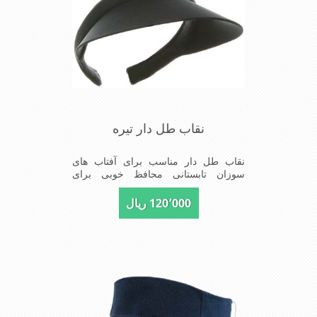
نقاب طل دار تیره
نقاب طل دار مناسب برای آفتاب های
سوزان تابستانی محافظ خوبی برای
پوست صورت در برابر نور خورشید بسیار
سبک و دارای طل نگاه دارنده بر روی سر
120٬000 ریال