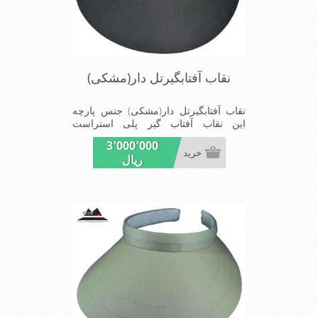
نقاب آفتابگیرتل دار(مشکی)
نقاب آفتابگیرتل دار(مشکی) جنس پارچه
این نقاب آفتاب گیر پلی استراست
ومناسب برای آفتاب های سوزان تابستانی
3٬000٬000
محافظ خوبی برای پوست صورت در برابر
خرید
ریال
نور خورشید بسیار سبک و دارای طل نگاه
دارنده بر روی سر