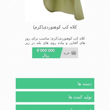
کلاه کپ کوهنوردی(کرم)
کلاه کپ کوهنوردی(کرم) مناسب برای روز
های آفتابی و پیاده روی های بلند در زیر
تابش آفتاب سبک و با قابلیت جدا سازی
8٬000٬000
شال از کلاه نقابدار
خرید
ریال
دسته ها
تولید کننده ها