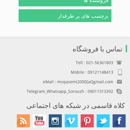
فروشنده ها
برچسب های پر طرفدار
تماس با فروشگاه
Tell : 021-56361803
Mobile : 09121148413
eMail : msqasemi2000[at]gmail.com
Telegram_Whatsapp_Soroush : 09011313392
کلاه قاسمی در شبکه های اجتماعی