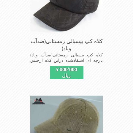
کلاه کپ بیسبالی زمستانی(ضدآب
وباد)
کلاه کپ بیسبالی زمستانی(ضدآب وباد)
پارچه ای استفادشده دراین کلاه ازجنس
شمعی که ضدآب وباد=(Waterproof)است
5٬000٬000
ازجنس شمعی برای دوخت کاپشن بارانی
ریال
استفاده می شودبا آستر ضخیم که مناسب
زمستان است این کلاه با بند تنظیم از
سایز56الی60 قابل استفاده است شیک
ومناسب افرادخوش پوش جنس
عالی,دوخت مناسب,سبکی, خوش فرمی
ازدیگرخصوصیات این کلاه می باشند