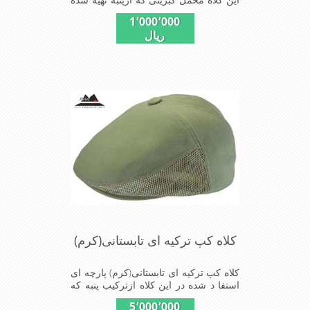
بسیار سبک و خوش فرم که بر روی سر به
1٬000٬000
طور کامل می نشیند
ریال
کلاه کپ ترکیه ای تابستانی(کرم)
کلاه کپ ترکیه ای تابستانی(کرم) پارچه ای
استفا د شده در این کلاه ازترکیب پنبه که
پود پارچه است ونخ پلی سترکه تاراین
5٬000٬000
مدل ازپارچه راتشکیل میدهد شیک و