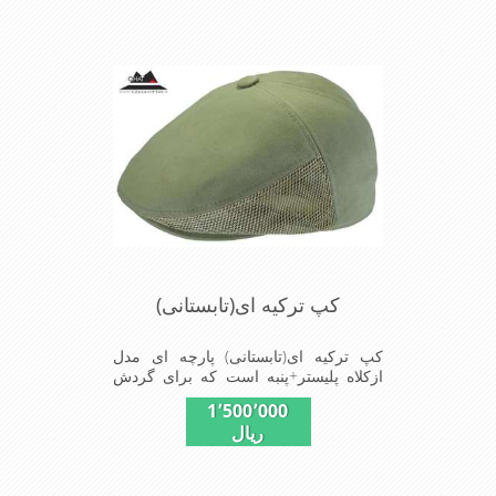
کپ ترکیه ای(تابستانی)
کپ ترکیه ای(تابستانی) پارچه ای مدل
ازکلاه پلیستر+پنبه است که برای گردش
هوا درداخل کلاه در دوخت آن ازطوری
1٬500٬000
استفاده شده تادرهوای تابستان احساس
ریال
گرمای کمی شود شیک و مناسب افراد
خوش پوش جنس عالی ,دوخت مناسب ,
سبکی, خوش فرمی از دیگر خصوصیات
این کلاه می باشند