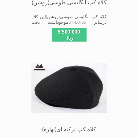
کلاه کپ انگلیسی طوسی(روشن)
کلاه کپ انگلیسی طوسی(روشن)این کلاه
درسایز 59-60-61موجوداست دقت
کنیددرخریداین مدل پازچه ای استفا د شده
5٬500٬000
در این کلاه محصول کارخا نجات فاستونی
ریال
جا معه با ترکیب 45% پشم و 65% نخ
ترویرا است وآستری نخ پنبه ای(پارچه زیر
پیراهن نخ پنبه ای)استفاده شده شیک و
مناسب افراد خوش پوش جنس عالی
,دوخت مناسب , سبکی, خوش فرمی از
دیگر خصوصیات این کلاه می باشند
کلاه کپ ترکیه ای(بهاره)