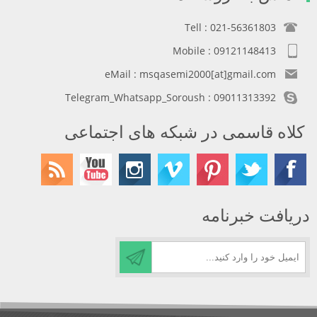
Tell : 021-56361803
Mobile : 09121148413
eMail : msqasemi2000[at]gmail.com
Telegram_Whatsapp_Soroush : 09011313392
کلاه قاسمی در شبکه های اجتماعی
دریافت خبرنامه