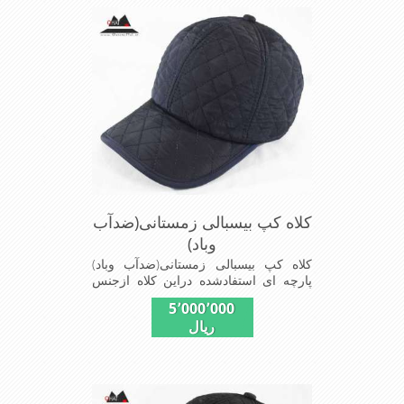
روز مناسب است بسیار خوش رنگ و
شیک خوش دوخت و راحت پارچه مخمل
لطیف
کلاه کپ بیسبالی زمستانی(ضدآب
وباد)
کلاه کپ بیسبالی زمستانی(ضدآب وباد)
پارچه ای استفادشده دراین کلاه ازجنس
شمعی که ضدآب وباد=(Waterproof)است
5٬000٬000
ازجنس شمعی برای دوخت کاپشن بارانی
ریال
استفاده می شودبا آستر ضخیم که مناسب
زمستان است این کلاه با بند تنظیم از
سایز56الی60 قابل استفاده است شیک
ومناسب افرادخوش پوش جنس
عالی,دوخت مناسب,سبکی, خوش فرمی