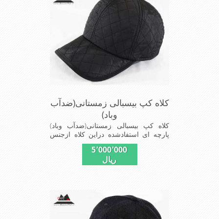
ازدیگرخصوصیات این کلاه می باشند
کلاه کپ بیسبالی زمستانی(ضدآب
وباد)
کلاه کپ بیسبالی زمستانی(ضدآب وباد)
پارچه ای استفادشده دراین کلاه ازجنس
شمعی که ضدآب وباد=(Waterproof)است
5٬000٬000
ازجنس شمعی برای دوخت کاپشن بارانی
ریال
استفاده می شودبا آستر ضخیم که مناسب
زمستان است این کلاه با بند تنظیم از
سایز56الی60 قابل استفاده است شیک
ومناسب افرادخوش پوش جنس
عالی,دوخت مناسب,سبکی, خوش فرمی
ازدیگرخصوصیات این کلاه می باشند