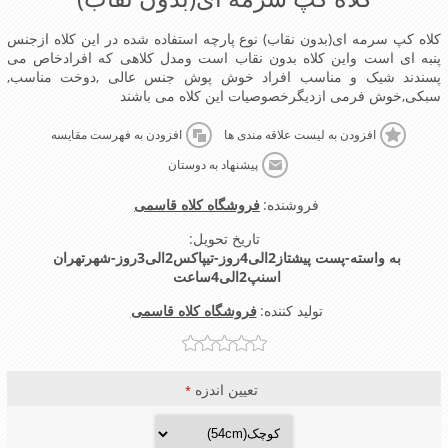
کلاه کپ سرمه ای(بدون نقاب) نوع پارچه استفاده شده در این کلاه ازجنس
پنبه ای است واین کلاه بدون نقاب است ومدل کلاهی که افرادخاص می
پسندند شیک و مناسب افراد خوش پوش جنس عالی ,دوخت مناسب,
سبکی,خوش فرمی ازدیگرخصوصیات این کلاه می باشند
افزودن به لیست علاقه مندی ها
افزودن به فهرست مقایسه
پیشنهاد به دوستان
فروشنده:
فروشگاه کلاه قاسمی
تاریخ تحویل:
به واسته-پست پیشتاز2الی4روز-تیپاکس2الی3روز-شهرتهران
اسنپ2الی4ساعت
تولید کننده:
فروشگاه کلاه قاسمی
تعیین اندزه
*