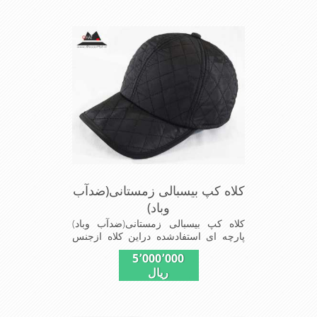
سایز56الی60 قابل استفاده است شیک
ومناسب افرادخوش پوش جنس
عالی,دوخت مناسب,سبکی, خوش فرمی
ازدیگرخصوصیات این کلاه می باشند
کلاه کپ بیسبالی زمستانی(ضدآب
وباد)
کلاه کپ بیسبالی زمستانی(ضدآب وباد)
پارچه ای استفادشده دراین کلاه ازجنس
شمعی که ضدآب وباد=(Waterproof)است
5٬000٬000
ازجنس شمعی برای دوخت کاپشن بارانی
ریال
استفاده می شودبا آستر ضخیم که مناسب
زمستان است این کلاه با بند تنظیم از
سایز56الی60 قابل استفاده است شیک
ومناسب افرادخوش پوش جنس