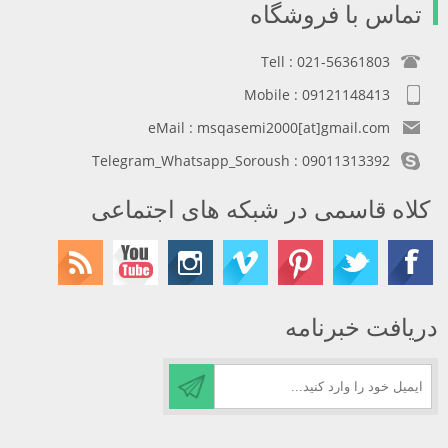
تماس با فروشگاه
Tell : 021-56361803
Mobile : 09121148413
eMail : msqasemi2000[at]gmail.com
Telegram_Whatsapp_Soroush : 09011313392
کلاه قاسمی در شبکه های اجتماعی
دریافت خبرنامه