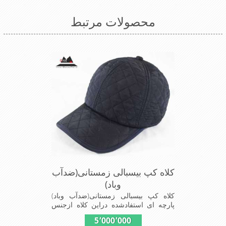
ازدیگرخصوصیات این کلاه می باشند
محصولات مرتبط
کلاه کپ بیسبالی زمستانی(ضدآب
وباد)
کلاه کپ بیسبالی زمستانی(ضدآب وباد)
پارچه ای استفادشده دراین کلاه ازجنس
شمعی که ضدآب وباد=(Waterproof)است
5٬000٬000
ازجنس شمعی برای دوخت کاپشن بارانی