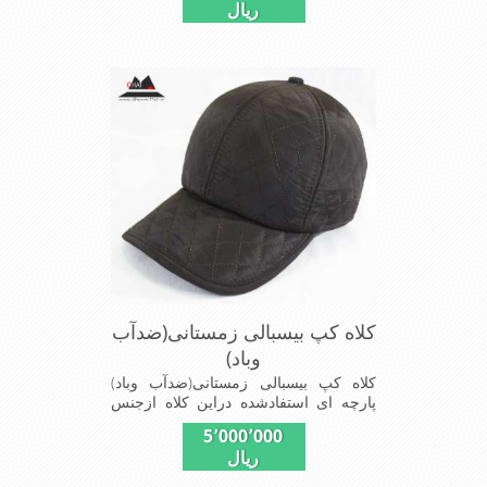
ریال
استفاده می شودبا آستر ضخیم که مناسب
زمستان است این کلاه با بند تنظیم از
سایز56الی60 قابل استفاده است شیک
ومناسب افرادخوش پوش جنس
عالی,دوخت مناسب,سبکی, خوش فرمی
ازدیگرخصوصیات این کلاه می باشند
کلاه کپ بیسبالی زمستانی(ضدآب
وباد)
کلاه کپ بیسبالی زمستانی(ضدآب وباد)
پارچه ای استفادشده دراین کلاه ازجنس
شمعی که ضدآب وباد=(Waterproof)است
5٬000٬000
ازجنس شمعی برای دوخت کاپشن بارانی
ریال
استفاده می شودبا آستر ضخیم که مناسب
زمستان است این کلاه با بند تنظیم از