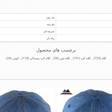
مد روز
نخ پنبه
سرمه ای
راه دار
برچسب های محصول
کلاه
(733)
,
کلاه کپ
(191)
,
کلاه جین
(58)
,
کلاه کپ بیسبالی
(118)
,
لئونی
(24)