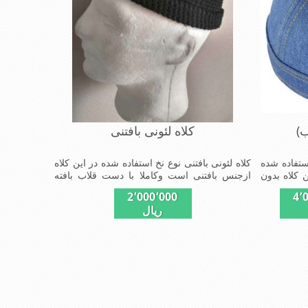
ب)
کلاه لئونی بافتنی
ستفاده شده
کلاه لئونی بافتنی نوع نخ استفاده شده در این کلاه
 کلاه بدون
ازجنس بافتنی است وکاملا با دست قلاب بافته
می پسندند
شده مدل کلاهی که افرادخاص می پسندند شیک و
2٬000٬000
4٬
جنس عالی
مناسب افراد خوش پوش جنس عالی ,دوخت
ریال
 از دیگر
مناسب, سبکی,خوش فرمی ازدیگرخصوصیات این
کلاه می باشند