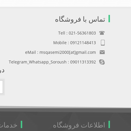
تماس با فروشگاه
Tell : 021-56361803
Mobile : 09121148413
eMail : msqasemi2000[at]gmail.com
Telegram_Whatsapp_Soroush : 09011313392
در
اطلاعات فروشگاه
خدمات