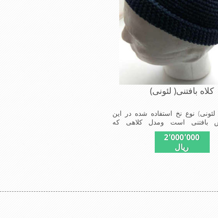
کلاه بافتنی( لئونی)
( لئونی) نوع نخ استفاده شده در این
س بافتنی است ومدل کلاهی که
ی پسندند شیک و مناسب افراد خوش
2٬000٬000
الی ,دوخت مناسب, سبکی,خوش
ریال
خصوصیات این کلاه می باشند