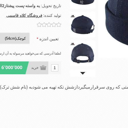
تاریخ تحویل:
به واسته-پست پیشتاز2الی4روز-تیپاکس2الی3روز-شهرتهران اسنپ2الی4ساعت
تولید کننده:
فروشگاه کلاه قاسمی
تعیین اندزه
*
لطفا آدرسی که می‌خواهید مرسوله به آن ارسا
6٬000٬000 ریال
خرید
قسمتی که روی سرقرارمیگیردازشش تکه تهیه می شودبه (نام شش ت