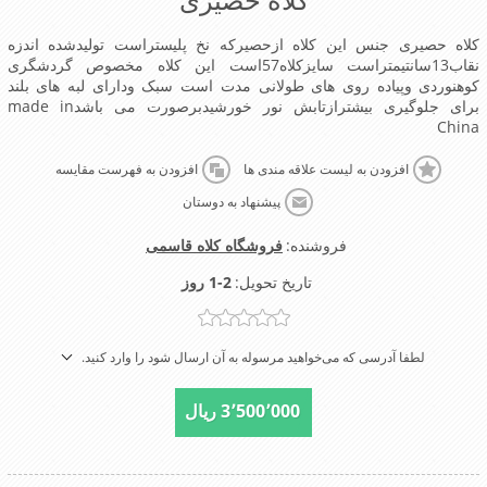
کلاه حصیری جنس این کلاه ازحصیرکه نخ پلیستراست تولیدشده اندزه
نقاب13سانتیمتراست سایزکلاه57است این کلاه مخصوص گردشگری
کوهنوردی وپیاده روی های طولانی مدت است سبک ودارای لبه های بلند
برای جلوگیری بیشترازتابش نور خورشیدبرصورت می باشدmade in
China
افزودن به لیست علاقه مندی ها
افزودن به فهرست مقایسه
پیشنهاد به دوستان
فروشنده:
فروشگاه کلاه قاسمی
تاریخ تحویل:
1-2 روز
لطفا آدرسی که می‌خواهید مرسوله به آن ارسال شود را وارد کنید.
3٬500٬000 ریال