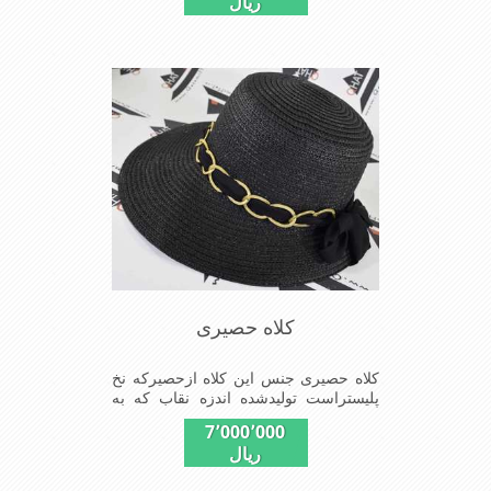
ریال
سایزکلاه56است این کلاه مخصوص
گردشگری کوهنوردی وپیاده روی های
طولانی مدت است سبک ودارای لبه های
بلند برای جلو گیری بیشترازتابش نور
خورشیدبرصورت می باشدmade in China
کلاه حصیری
کلاه حصیری جنس این کلاه ازحصیرکه نخ
پلیستراست تولیدشده اندزه نقاب که به
صورت بیضی هست جلوی کلاه 10سانتیمت
7٬000٬000
پشت کلاه 4سانتیمتراست
ریال
سایزکلاه56است این کلاه مخصوص
گردشگری کوهنوردی وپیاده روی های