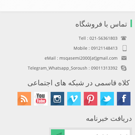
تماس با فروشگاه
Tell : 021-56361803
Mobile : 09121148413
eMail : msqasemi2000[at]gmail.com
Telegram_Whatsapp_Soroush : 09011313392
کلاه قاسمی در شبکه های اجتماعی
دریافت خبرنامه