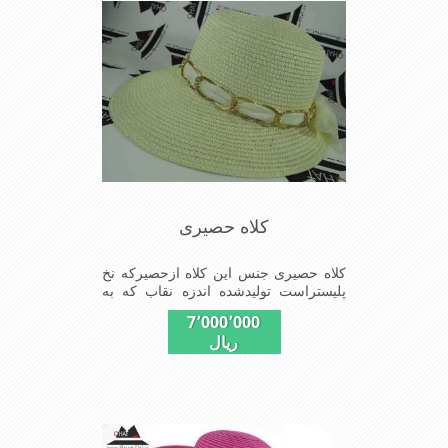
خورشیدبرصورت می باشدmade in China
کلاه حصیری
کلاه حصیری جنس این کلاه ازحصیرکه نخ
پلیستراست تولیدشده اندزه نقاب که به
صورت بیضی هست جلوی کلاه 10سانتیمت
7٬000٬000
پشت کلاه 4سانتیمتراست
ریال
سایزکلاه56است این کلاه مخصوص
گردشگری کوهنوردی وپیاده روی های
طولانی مدت است سبک ودارای لبه های
بلند برای جلو گیری بیشترازتابش نور
خورشیدبرصورت می باشدmade in China