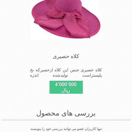
کلاه حصیری
کلاه حصیری جنس این کلاه ازحصیرکه نخ
پلیستراست تولیدشده اندزه
نقاب13سانتیمتراست سایزکلاه57است
4٬000٬000
این کلاه مخصوص گردشگری کوهنوردی
ریال
وپیاده روی های طولانی مدت است سبک
ودارای لبه های بلند برای جلو گیری
بیشترازتابش نور خورشیدبرصورت می
باشدmade in China
بررسی های محصول
تنها کاربران عضو می توانند بررسی خود را بنویسند