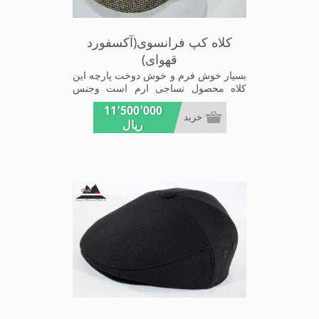
کلاه کپ فرانسوی(آکسفورد
قهوای)
بسیار خوش فرم و خوش دوخت پارچه این
کلاه محصول نساجی ارم است وجنس
پارچه این کلاه ضخامت پالتو رادارامی
11٬500٬000
باشد شیک و مد روز سبک و راحت
خرید
ریال