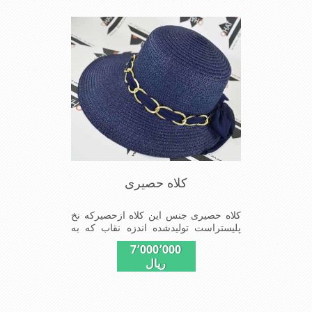
طولانی مدت است سبک ودارای لبه های
بلند برای جلو گیری بیشترازتابش نور
خورشیدبرصورت می باشدmade in China
کلاه حصیری
کلاه حصیری جنس این کلاه ازحصیرکه نخ
پلیستراست تولیدشده اندزه نقاب که به
صورت بیضی هست جلوی کلاه 10سانتیمت
7٬000٬000
پشت کلاه 4سانتیمتراست
ریال
سایزکلاه56است این کلاه مخصوص
گردشگری کوهنوردی وپیاده روی های
طولانی مدت است سبک ودارای لبه های
بلند برای جلو گیری بیشترازتابش نور