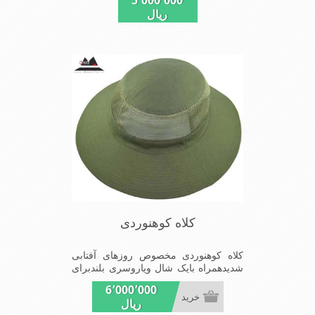
5٬000٬000
از این کلاه مفید می باشد
ریال
کلاه کوهنوردی
کلاه کوهنوردی مخصوص روزهای آفتابی
شدیدهمراه بایک شال ویاروسری بلندبرای
جلوگیری بیشترازتابش مستقیم آفتاب.
6٬000٬000
خرید
ریال