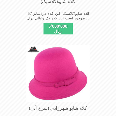
کلاه شاپو(کلاسیک)
کلاه شاپو(کلاسیک) این کلاه در2سایز-57-
58-موجود است این کلاه تک وعالی برای
مهمانی استMade in U.S.A
5٬000٬000
ریال
کلاه شاپو شهرزادی (سرخ آبی)