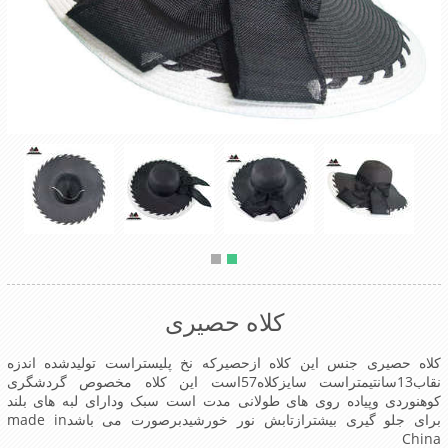
کلاه حصیری
کلاه حصیری جنس این کلاه ازحصیرکه نخ پلیستراست تولیدشده اندزه
نقاب13سانتیمتراست سایزکلاه57است این کلاه مخصوص گردشگری
کوهنوردی وپیاده روی های طولانی مدت است سبک ودارای لبه های بلند
برای جلو گیری بیشترازتابش نور خورشیدبرصورت می باشدmade in
China