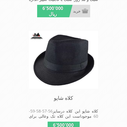
. مناسب میهمانی ها و مجالس
6٬500٬000
خرید
ریال
کلاه شاپو
کلاه شاپو این کلاه درسایز56-57-58-59-
60 موجوداست این کلاه تک وعالی برای
مهمانی استMADE IN CHINA
6٬500٬000