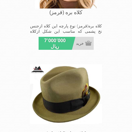
کلاه بره (قرمز)
کلاه بره(قرمز) نوع پارچه این کلاه ازجنس
نخ پشمی که مناسب این شکل ازکلاه
است شیک ومناسب افرادخوش پوش
7٬000٬000
جنس عالی,بافتی مناسب,سبکی,خوش
خرید
ریال
فرمی ازدیگرخصوصیات این کلاه بره می
باشند