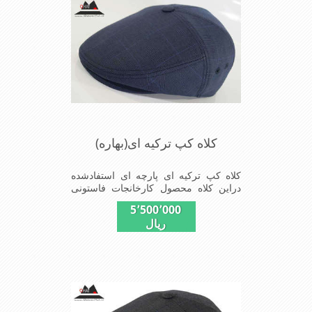
کلاه کپ ترکیه ای(بهاره)
کلاه کپ ترکیه ای پارچه ای استفادشده
دراین کلاه محصول کارخانجات فاستونی
جامعه با ترکیب45% پشم و55% نخ
5٬500٬000
ترویرااست وآستری نخ پنبه
ریال
ای(تریکو)استفاده شده شیک ومناسب
افرادخوش پوش جنس عالی,دوخت
مناسب,سبکی,خوش فرمی
ازدیگرخصوصیات این کلاه می باشند