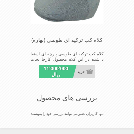
کلاه کپ ترکیه ای طوسی (بهاره)
کلاه کپ ترکیه ای طوسی پارچه ای استفا
د شده در این کلاه محصول کارخا نجات
فاستونی جا معه با ترکیب 45% پشم و
11٬000٬000
55% نخ ترویرا است وآستری نخ پنبه
خرید
ریال
ای(پارچه زیر پیراهن نخ پنبه ای)استفاده
شده شیک و مناسب افراد خوش پوش
جنس عالی ,دوخت مناسب , سبکی, خوش
فرمی از دیگر خصوصیات این کلاه می
بررسی های محصول
باشند
تنها کاربران عضو می توانند بررسی خود را بنویسند