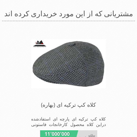
مشتریانی که از این مورد خریداری کرده اند
کلاه کپ ترکیه ای (بهاره)
کلاه کپ ترکیه ای پارچه ای استفادشده
دراین کلاه محصول کارخانجات فاستونی
جامعه با ترکیب45%پشم و65%نخ
11٬000٬000
ترویرااست وآستری نخ پنبه ای(پارچه زیر