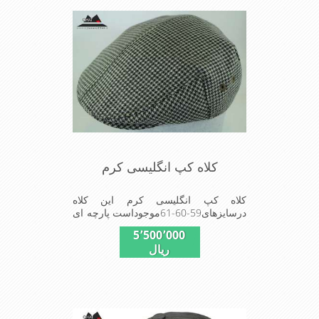
کلاه کپ انگلیسی کرم
کلاه کپ انگلیسی کرم این کلاه
درسایزهای59-60-61موجوداست پارچه ای
استفا د شده در این کلاه محصول کارخا
5٬500٬000
نجات فاستونی جا معه با ترکیب 45% پشم
ریال
و 65% نخ ترویرا است وآستری نخ پنبه
ای(پارچه زیر پیراهن نخ پنبه ای)استفاده
شده شیک و مناسب افراد خوش پوش
جنس عالی,دوخت مناسب,سبکی, خوش
فرمی ازدیگرخصوصیات این کلاه می
باشند