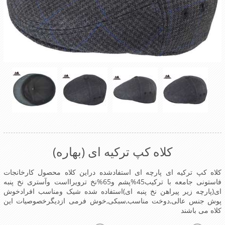
کلاه کپ ترکیه ای (بهاره)
کلاه کپ ترکیه ای پارچه ای استفادشده دراین کلاه محصول کارخانجات
فاستونی جامعه با ترکیب45%پشم و65%نخ ترویرااست وآستری نخ پنبه
ای(پارچه زیر پیراهن نخ پنبه ای)استفاده شده شیک ومناسب افرادخوش
پوش جنس عالی,دوخت مناسب,سبکی,خوش فرمی ازدیگرخصوصیات این
کلاه می باشند