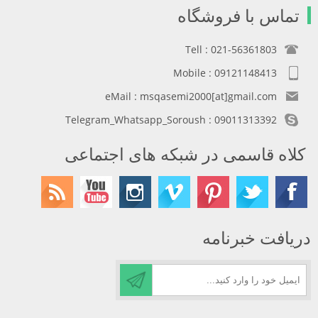
تماس با فروشگاه
Tell : 021-56361803
Mobile : 09121148413
eMail : msqasemi2000[at]gmail.com
Telegram_Whatsapp_Soroush : 09011313392
کلاه قاسمی در شبکه های اجتماعی
دریافت خبرنامه