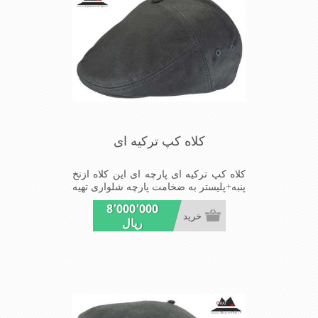
کلاه کپ ترکیه ای
کلاه کپ ترکیه ای پارچه ای این کلاه ازنخ
پنبه+پلیستر به ضخامت پارچه شلواری تهیه
شده است شیک ومناسب افرادخوش پوش
8٬000٬000
جنس عالی,دوخت مناسب,سبکی,خوش
خرید
ریال
فرمی ازدیگرخصوصیات این کلاه می
باشند