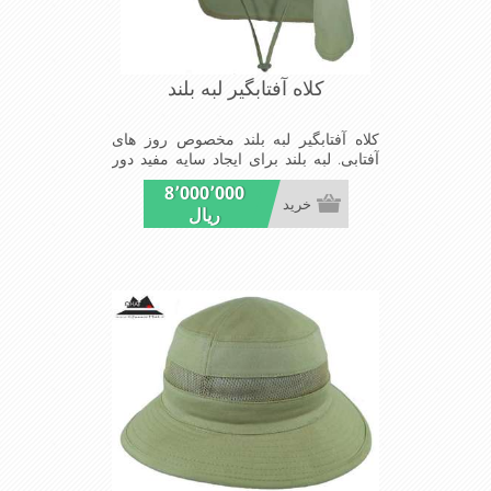
کلاه آفتابگیر لبه بلند
کلاه آفتابگیر لبه بلند مخصوص روز های
آفتابی. لبه بلند برای ایجاد سایه مفید دور
سر. پارچه نخی و عرق گیر. خنک کننده
8٬000٬000
سر. کاملا سبک و راحت
خرید
ریال