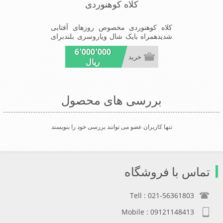
کلاه کوهنوردی
کلاه کوهنوردی مخصوص روزهای آفتابی
شدیدهمراه بایک شال ویاروسری بلندبرای
جلوگیری بیشترازتابش مستقیم آفتاب.
6٬000٬000
خرید
ریال
بررسی های محصول
تنها کاربران عضو می توانند بررسی خود را بنویسند
تماس با فروشگاه
Tell : 021-56361803
Mobile : 09121148413