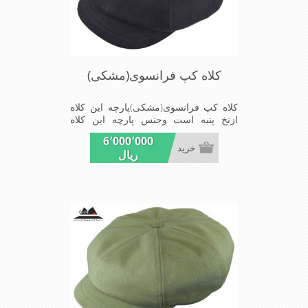
کلاه کپ فرانسوی(مشکی)
کلاه کپ فرانسوی(مشکی)پارچه این کلاه
ازنخ پنبه است وجنس پارچه این کلاه
مناسب تمام فصل ها است شیک
6٬000٬000
ومدروزسبک وراحت بسیارخوش فرم
خرید
ریال
وخوش دوخت