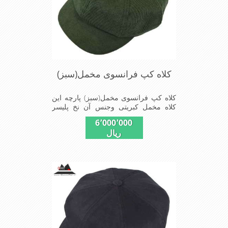
کلاه کپ فرانسوی مخمل(سبز)
کلاه کپ فرانسوی مخمل(سبز) پارچه این
کلاه مخمل کبریتی وجنس آن نخ پلیسر
است داخل کلاه آستر مشکی تترون دوخته
6٬000٬000
شده تا کلاه تنفسی بهتر داشته باشد این
ریال
مدل فری سایز است باکشی که پشت کلاه
دوخته شده در سایزهای 56-57-58-60-
قابل استفاده است برای استفاده در تمام
روز مناسب است بسیار خوش رنگ و
شیک خوش دوخت و راحت پارچه مخمل
لطیف