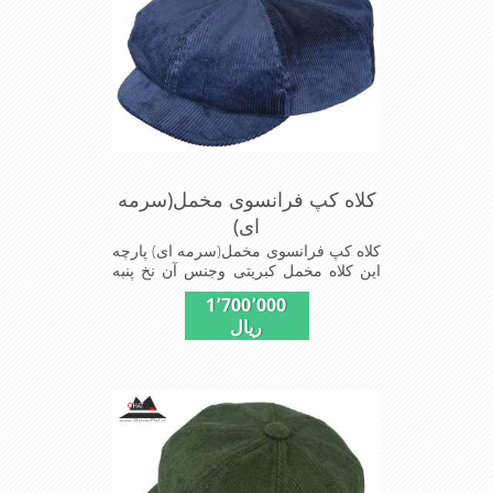
کلاه کپ فرانسوی مخمل(سرمه
ای)
کلاه کپ فرانسوی مخمل(سرمه ای) پارچه
این کلاه مخمل کبریتی وجنس آن نخ پنبه
ای است سایزهای این کلاه عبارت از-60-
1٬700٬000
61-است بسیار خوش رنگ و شیک خوش
ریال
دوخت و راحت پارچه مخمل لطیف