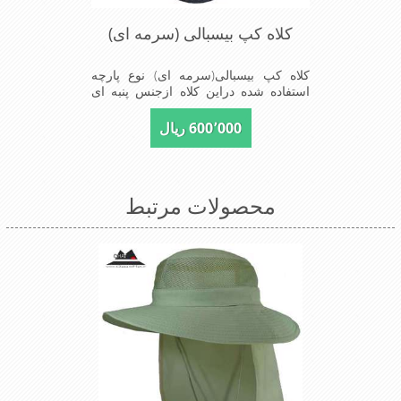
کلاه کپ بیسبالی (سرمه ای)
کلاه کپ بیسبالی(سرمه ای) نوع پارچه
استفاده شده دراین کلاه ازجنس پنبه ای
است ونقاب که مناسب این شکل ازکلاه
است شیک ومناسب افرادخوش پوش
600٬000 ریال
جنس عالی,دوخت مناسب,سبکی,خوش
فرمی از دیگرخصوصیات این کلاه می
باشند
محصولات مرتبط