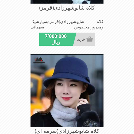
کلاه شاپوشهرزادی(قرمز)
کلاه شاپوشهرزادی(قرمز)بسیارشیک
ومدروز.مخصوص میهمانی
هاومجالس.بسیارسبک باقابلیت تغییراندازه
7٬000٬000
خرید
ریال
کلاه شاپوشهرزادی(سرمه ای)