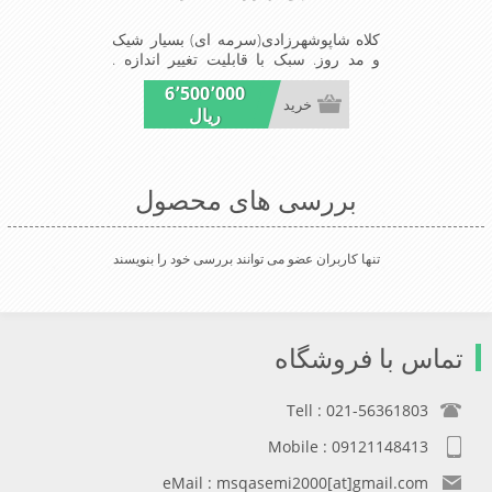
کلاه شاپوشهرزادی(سرمه ای) بسیار شیک
و مد روز. سبک با قابلیت تغییر اندازه .
مناسب میهمانی ها و مجالس
6٬500٬000
خرید
ریال
بررسی های محصول
تنها کاربران عضو می توانند بررسی خود را بنویسند
تماس با فروشگاه
Tell : 021-56361803
Mobile : 09121148413
eMail : msqasemi2000[at]gmail.com