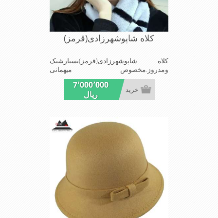
کلاه شاپوشهرزادی(قرمز)
کلاه شاپوشهرزادی(قرمز)بسیارشیک
ومدروز.مخصوص میهمانی
هاومجالس.بسیارسبک باقابلیت تغییراندازه
7٬000٬000
خرید
ریال