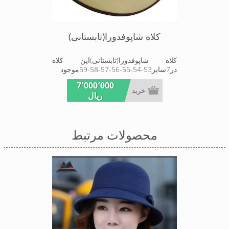
کلاه شاپوفدورا(تابستانی)
کلاه شاپوفدورا(تابستانی)این کلاه
در7سایز53-54-55-56-57-58-59موجود
است این کلاه تک وعالی برای مهمانی
7٬000٬000
استMade in Turkey
خرید
ریال
محصولات مرتبط