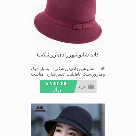
کلاه شاپوشهرزادی(زرشکی)
کلاه شاپوشهرزادی(زرشکی) بسیارشیک
ومدروز.سبک باقابلیت تغییراندازه. مناسب
میهمانی هاومجالس
6٬500٬000
خرید
ریال