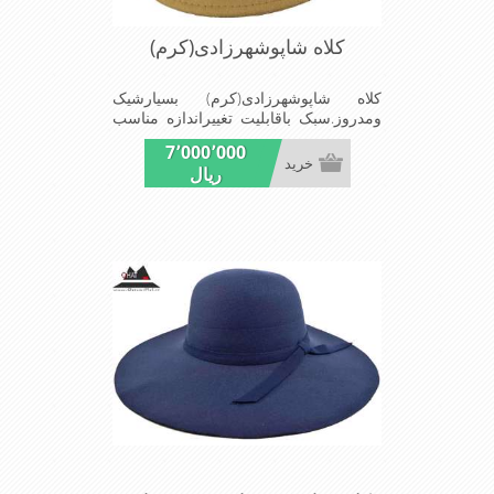
کلاه شاپوشهرزادی(کرم)
کلاه شاپوشهرزادی(کرم) بسیارشیک
ومدروز.سبک باقابلیت تغییراندازه مناسب
میهمانی ها ومجالس
7٬000٬000
خرید
ریال