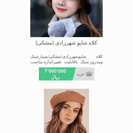
کلاه شاپو شهرزادی (مشکی)
کلاه شاپوشهرزادی(مشکی)بسیارشیک
ومدروز.سبک باقابلیت تغییراندازه.مناسب
میهمانی هاومجالس
7٬000٬000
خرید
ریال