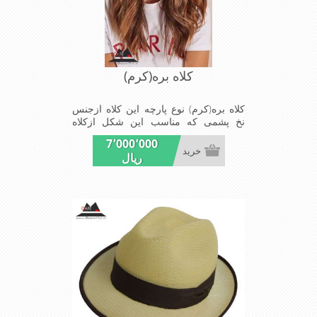
کلاه بره(کرم)
کلاه بره(کرم) نوع پارچه این کلاه ازجنس
نخ پشمی که مناسب این شکل ازکلاه
است شیک و مناسب افراد خوش پوش
7٬000٬000
جنس عالی,بافتی مناسب,سبکی, خوش
خرید
ریال
فرمی از دیگر خصوصیات این کلاه بره می
باشند