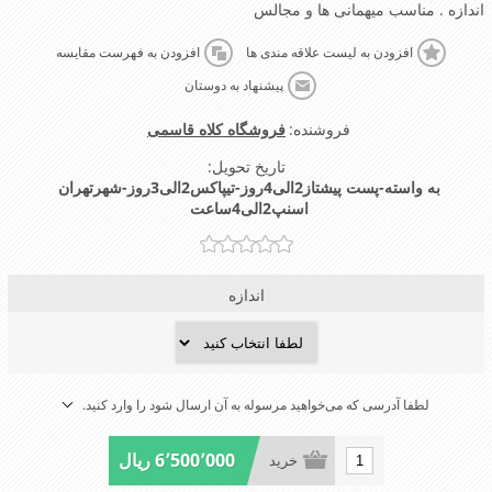
اندازه . مناسب میهمانی ها و مجالس
افزودن به لیست علاقه مندی ها
افزودن به فهرست مقایسه
پیشنهاد به دوستان
فروشنده:
فروشگاه کلاه قاسمی
تاریخ تحویل:
به واسته-پست پیشتاز2الی4روز-تیپاکس2الی3روز-شهرتهران
اسنپ2الی4ساعت
اندازه
لطفا آدرسی که می‌خواهید مرسوله به آن ارسال شود را وارد کنید.
6٬500٬000 ریال
خرید