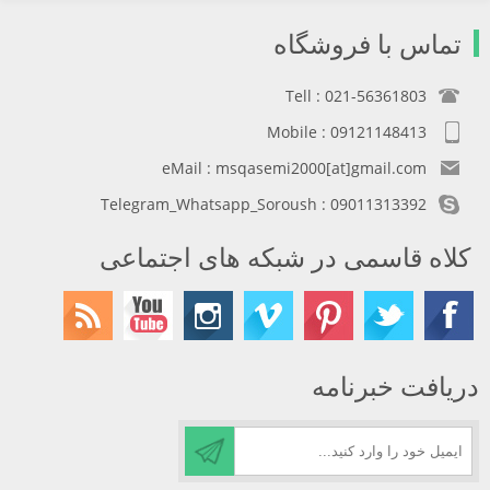
تماس با فروشگاه
Tell : 021-56361803
Mobile : 09121148413
eMail : msqasemi2000[at]gmail.com
Telegram_Whatsapp_Soroush : 09011313392
کلاه قاسمی در شبکه های اجتماعی
دریافت خبرنامه