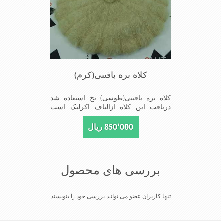
کلاه بره بافتنی(کرم)
کلاه بره بافتنی(طوسی) نخ استفاده شد
دربافت این کلاه ازالیاف اکرلیک است
وکلاه به خاطراستفاده از دو لایه بافت
ضخامت مناسبی درمقابل سرما را دارا
850٬000 ریال
است شیک و مناسب افراد خوش پوش
جنس عالی,بافتی مناسب,سبکی,خوش
فرمی از دیگر خصوصیات این کلاه می
باشند
بررسی های محصول
تنها کاربران عضو می توانند بررسی خود را بنویسند