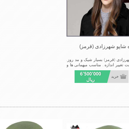
ه شاپو شهرزادی (قرمز)
هرزادی (قرمز) بسیار شیک و مد روز.
ت تغییر اندازه . مناسب میهمانی ها و
6٬500٬000
خرید
ریال