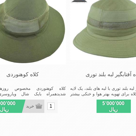
ه آفتابگیر لبه بلند توری
کلاه کوهنوردی
 لبه بلند توری با لبه های بلند، یک لایه
کلاه کوهنوردی مخصوص روزهای
لاه برای تهویه بهتر هوا و خنکی بیشتر
شدیدهمراه بایک شال ویاروسری 
ده های طولانی از این کلاه مفید می
جلوگیری بیشترازتابش مستقیم آفتاب.
000٬000
5٬000٬000
خرید
ریال
ریال