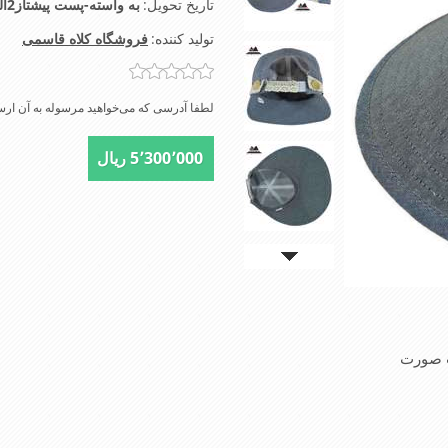
تاریخ تحویل:
به واسته-پست پیشتاز2الی4روز-تیپاکس2الی3روز-شهرتهران اسنپ2الی4ساعت
تولید کننده:
فروشگاه کلاه قاسمی
لطفا آدرسی که می‌خواهید مرسوله به آن ارسا
5٬300٬000 ریال
ت صورت